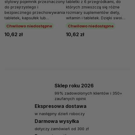
stylowy pojemnik przeznaczony
tabletki z 6 przegródkami, do
do przejrzystego i
których zmieszczą się różne
bezpiecznego przechowywania
rozmiary suplementów diety,
tabletek, kapsułek lub
witamin i tabletek. Dzięki swoim
suplementów diety. Dzięki
rozmiarom nadaje się do
Chwilowo niedostępne
Chwilowo niedostępne
podziałowi na 5...
każdej...
10,62 zł
10,62 zł
Sklep roku 2026
99% zadowolonych klientów i 350+
zaufanych opinii
Ekspresowa dostawa
w następny dzień roboczy
Darmowa wysyłka
dotyczy zamówień od 300 zł