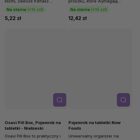
liśćmi, zawsze trafiasz
proszku, które wymagają
zawartością do wnętrza tykwy.
precyzyjnego i stosunkowo
Na stanie
(>10 szt)
Na stanie
(>10 szt)
Chochla...
niskiego dozowania....
5,22 zł
12,42 zł
Szcze
Szcze
góły
góły
Osavi Pill Box, Pojemnik na
Pojemnik na tabletki Now
tabletki - Niebieski
Foods
Osavi Pill Box to praktyczny i
Uniwersalny organizer na