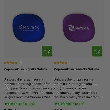
1x
1x
Pojemnik na pigułki Natios
Pojemnik na tabletki Natima
Uniwersalny organizer na
Uniwersalny organizer na
tabletki z 5 przegrodami, które
tabletki z 5 przegródkami, do
mogą pomieścić różne rozmiary
których mieszczą się
suplementów, witamin i tabletek.
suplementy diety, witaminy i
Dzięki swoim rozmiarom zmieści
tabletki o różnych rozmiarach.
się w każdej torbie. 5...
Dzięki swoim wymiarom nadaje
Na stanie
(>10 szt)
Na stanie
(>10 szt)
się do...