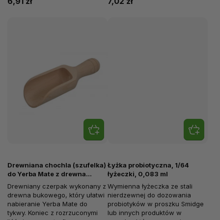
6,91 zł
7,02 zł
Drewniana chochla (szufelka)
Łyżka probiotyczna, 1/64
do Yerba Mate z drewna
łyżeczki, 0,083 ml
bukowego 10 cm
Drewniany czerpak wykonany z
Wymienna łyżeczka ze stali
drewna bukowego, który ułatwi
nierdzewnej do dozowania
nabieranie Yerba Mate do
probiotyków w proszku Smidge
tykwy. Koniec z rozrzuconymi
lub innych produktów w