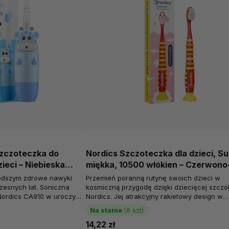
szczoteczka do
Nordics Szczoteczka dla dzieci, S
ieci – Niebieska
miękka, 10500 włókien – Czerwono
ąca
żółta rakieta, od 4 lat
odszym zdrowe nawyki
Przemień poranną rutynę swoich dzieci w
zesnych lat. Soniczna
kosmiczną przygodę dzięki dziecięcej szcz
Nordics CA910 w uroczym
Nordics. Jej atrakcyjny rakietowy design w
y została...
czerwono–żółtych barwach zachwyci każdeg
Na stanie
(6 szt)
14,22 zł