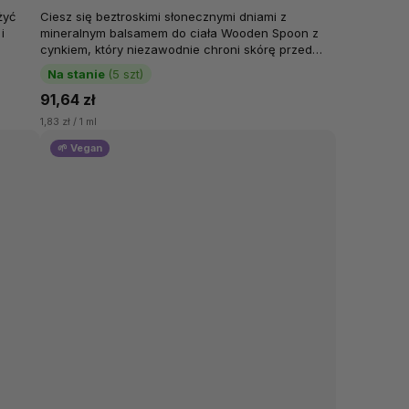
cynk, Pompka, 50 ml
żyć
Ciesz się beztroskimi słonecznymi dniami z
i
mineralnym balsamem do ciała Wooden Spoon z
cynkiem, który niezawodnie chroni skórę przed
promieniami słonecznymi i jednocześnie ją...
Na stanie
(5 szt)
91,64 zł
1,83 zł / 1 ml
🌱 Vegan