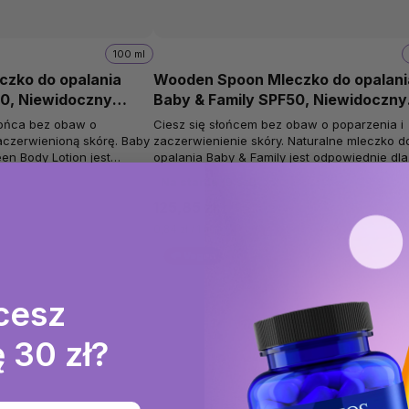
100 ml
zko do opalania
Wooden Spoon Mleczko do opalani
50, Niewidoczny
Baby & Family SPF50, Niewidoczny
cynk, Tuba, 150 ml
łońca bez obaw o
Ciesz się słońcem bez obaw o poparzenia i
aczerwienioną skórę. Baby
zaczerwienienie skóry. Naturalne mleczko d
en Body Lotion jest
opalania Baby & Family jest odpowiednie dla
0+, dzieci i...
niemowląt od 0+, dzieci i dorosłych....
Na stanie
(9 szt)
125,85 zł
0,84 zł / 1 ml
🌱 Vegan
cesz
 30 zł?