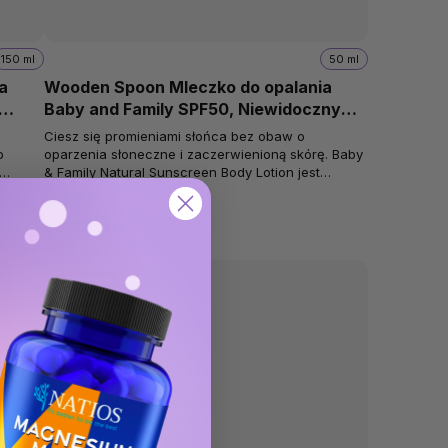
150 ml
50 ml
a
Wooden Spoon Mleczko do opalania
Baby and Family SPF50, Niewidoczny
cynk, Pompka, 50 ml
Ciesz się promieniami słońca bez obaw o
o
oparzenia słoneczne i zaczerwienioną skórę. Baby
& Family Natural Sunscreen Body Lotion jest
odpowiedni dla niemowląt 0+, dzieci i...
Na stanie
(7 szt)
98,84 zł
1,98 zł / 1 ml
🌱 Vegan