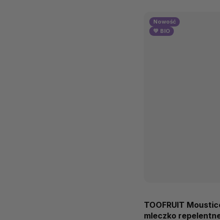
Nowość
💚 BIO
TOOFRUIT Moustico
mleczko repelentne 