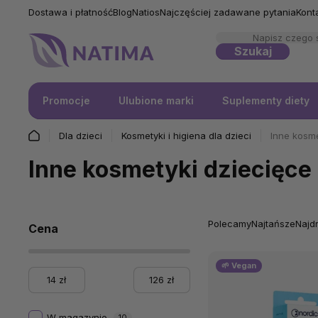
Dostawa i płatność
Blog
Natios
Najczęściej zadawane pytania
Kont
Szukaj
Promocje
Ulubione marki
Suplementy diety
Dla dzieci
Kosmetyki i higiena dla dzieci
Inne kosme
Inne kosmetyki dziecięce
Polecamy
Najtańsze
Najd
Cena
🌱 Vegan
14
zł
126
zł
W magazynie
10