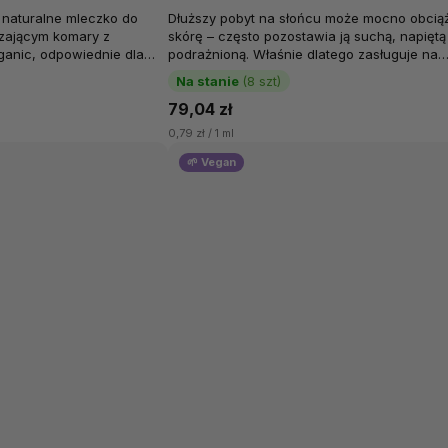
 naturalne mleczko do
Dłuższy pobyt na słońcu może mocno obcią
szającym komary z
skórę – często pozostawia ją suchą, napiętą 
ganic, odpowiednie dla
podrażnioną. Właśnie dlatego zasługuje na
chnąca formuła z wodą...
delikatną pielęgnację, która pomoże jej...
Na stanie
(8 szt)
79,04 zł
0,79 zł / 1 ml
🌱 Vegan