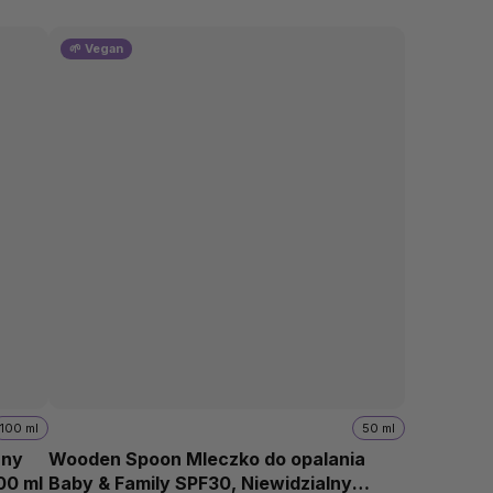
🌱 Vegan
100 ml
50 ml
zny
Wooden Spoon Mleczko do opalania
00 ml
Baby & Family SPF30, Niewidzialny