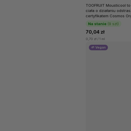
i katalpą, 100 ml
TOOFRUIT Mousticool to
ciała o działaniu odstra
certyfikatem Cosmos Or
całej rodziny. Lekka, pa
Na stanie
(9 szt)
70,04 zł
0,70 zł / 1 ml
🌱 Vegan