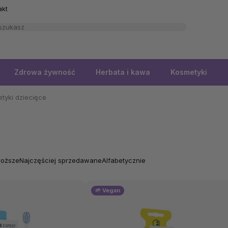
akt
Zdrowa żywność
Herbata i kawa
Kosmetyki
tyki dziecięce
roższe
Najczęściej sprzedawane
Alfabetycznie
🌱 Vegan