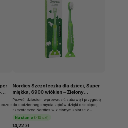
uper
Nordics Szczoteczka dla dzieci, Super
-
miękka, 6900 włókien – Zielony
dinozaur, od 2. roku życia
Pozwól dzieciom wprowadzić zabawę i przygodę
oteczce
do codziennego mycia zębów dzięki dziecięcej
szczoteczce Nordics w zielonym kolorze z
o...
motywem dinozaura. Ta unikalna szczoteczka...
Na stanie
(>10 szt)
14,22 zł