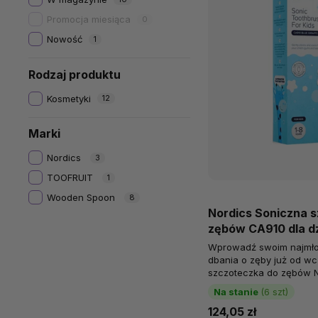
Promocja miesiąca
0
Nowość
1
Rodzaj produktu
Kosmetyki
12
Marki
Nordics
3
TOOFRUIT
1
Wooden Spoon
8
Nordics Soniczna 
zębów CA910 dla dz
żyrafa, od 1. miesi
Wprowadź swoim najmł
dbania o zęby już od wc
szczoteczka do zębów 
motywie niebieskiej żyraf
Na stanie
(6 szt)
124,05 zł