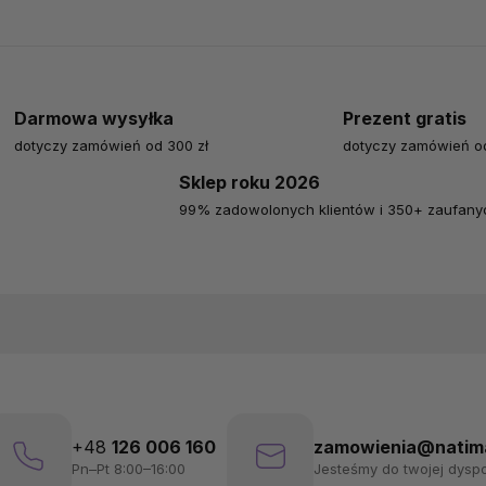
Darmowa wysyłka
Prezent gratis
dotyczy zamówień od 300 zł
dotyczy zamówień od
Sklep roku 2026
99% zadowolonych klientów i 350+ zaufanyc
+48
126 006 160
zamowienia@natima
Pn–Pt 8:00–16:00
Jesteśmy do twojej dyspo