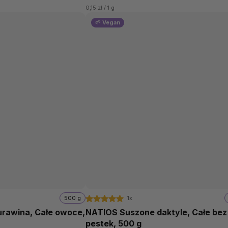
0,15 zł / 1 g
🌱 Vegan
500 g
1x
rawina, Całe owoce,
NATIOS Suszone daktyle, Całe bez
pestek, 500 g