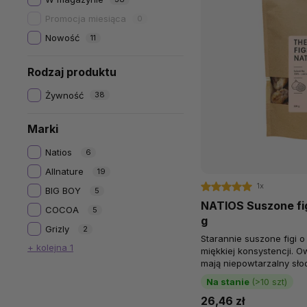
Promocja miesiąca
0
Nowość
11
Rodzaj produktu
Żywność
38
Marki
Natios
6
Allnature
19
1x
BIG BOY
5
NATIOS Suszone fig
COCOA
5
g
Grizly
2
Starannie suszone figi o 
+ kolejna 1
miękkiej konsystencji. 
mają niepowtarzalny sło
przypominają łzę. Są pełn
Na stanie
(>10 szt)
26,46 zł