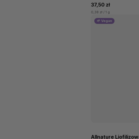
37,50 zł
0,38 zł / 1 g
🌱 Vegan
Allnature Liofilizo