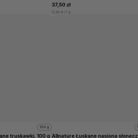
37,50 zł
0,38 zł / 1 g
100 g
wane truskawki, 100 g
Allnature Łuskane nasiona słonecz