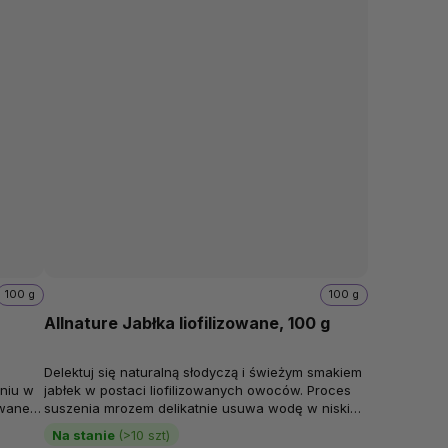
100 g
100 g
Allnature Jabłka liofilizowane, 100 g
Delektuj się naturalną słodyczą i świeżym smakiem
niu w
jabłek w postaci liofilizowanych owoców. Proces
owane
suszenia mrozem delikatnie usuwa wodę w niskich
temperaturach, dzięki czemu...
Na stanie
(>10 szt)