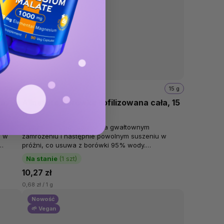
100 g
15 g
ła,
Allnature Borówka liofilizowana cała, 15
g
Proces liofilizacji polega na gwałtownym
u w
zamrożeniu i następnie powolnym suszeniu w
próżni, co usuwa z borówki 95% wody.
kowo...
Liofilizowane borówki Allnature nie są
Na stanie
(1 szt)
dosładzane....
10,27 zł
0,68 zł / 1 g
Nowość
🌱 Vegan