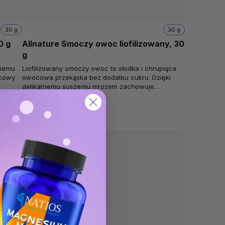
30 g
30 g
0 g
Allnature Smoczy owoc liofilizowany, 30
g
tnemu
Liofilizowany smoczy owoc to słodka i chrupiąca
ocowy
owocowa przekąska bez dodatku cukru. Dzięki
delikatnemu suszeniu mrozem zachowuje
naturalny smak, kolor i lekką strukturę....
Na stanie
(8 szt)
15,24 zł
0,51 zł / 1 g
🌱 Vegan