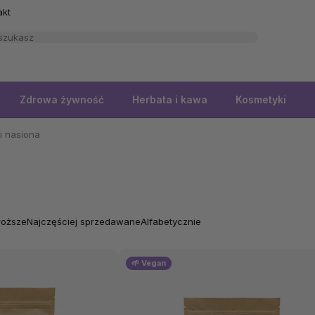
akt
Zdrowa żywność
Herbata i kawa
Kosmetyki
i nasiona
roższe
Najczęściej sprzedawane
Alfabetycznie
🌱 Vegan