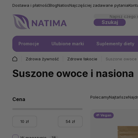
Dostawa i płatność
Blog
Natios
Najczęściej zadawane pytania
Kont
Szukaj
Promocje
Ulubione marki
Suplementy diety
Zdrowa żywność
Zdrowe łakocie
Suszone owoce 
Suszone owoce i nasiona
Polecamy
Najtańsze
Najd
Cena
🌱 Vegan
10
zł
54
zł
W magazynie
38