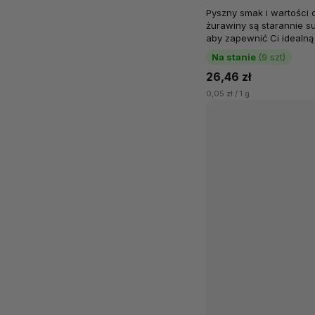
Pyszny smak i wartości 
żurawiny są starannie s
aby zapewnić Ci idealn
naturalnej kwasowości...
Na stanie
(9 szt)
26,46 zł
0,05 zł / 1 g