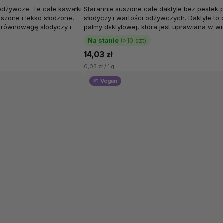
odżywcze. Te całe kawałki
Starannie suszone całe daktyle bez pestek 
uszone i lekko słodzone,
słodyczy i wartości odżywczych. Daktyle to
ą równowagę słodyczy i
palmy daktylowej, która jest uprawiana w wi
.
tropikalnych rejonach...
Na stanie
(>10 szt)
14,03 zł
0,03 zł / 1 g
🌱 Vegan