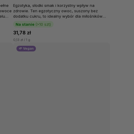
pełne
Egzotyka, słodki smak i korzystny wpływ na
 owoce
zdrowie. Ten egzotyczny owoc, suszony bez
elu
dodatku cukru, to idealny wybór dla miłośników
zdrowych przekąsek. Mango to...
Na stanie
(>10 szt)
31,78 zł
0,13 zł / 1 g
🌱 Vegan