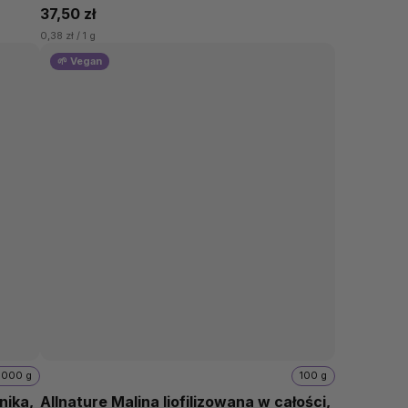
37,50 zł
0,38 zł / 1 g
🌱 Vegan
1000 g
100 g
nika,
Allnature Malina liofilizowana w całości,