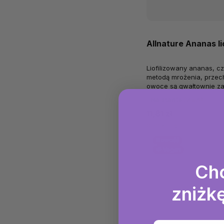
Allnature Ananas li
Liofilizowany ananas, c
metodą mrożenia, przec
owoce są gwałtownie za
powoli suszone w próżni.
Na stanie
(2 szt)
11,81 zł
0,39 zł / 1 g
Nowość
🌱 Vegan
Ch
zniżkę