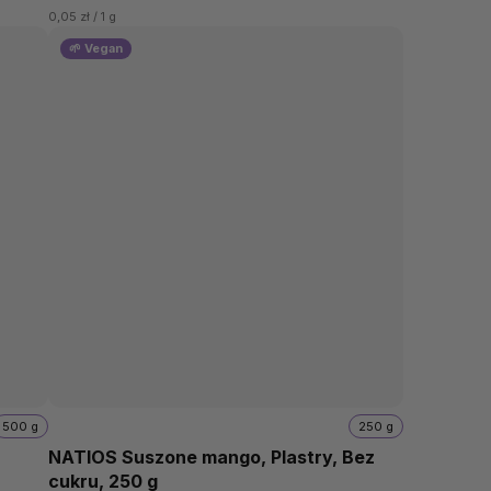
0,05 zł / 1 g
🌱 Vegan
500 g
250 g
NATIOS Suszone mango, Plastry, Bez
cukru, 250 g