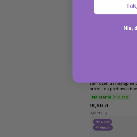
Tak
Nie, 
Allnature Banan lio
Proces liofilizacji pole
zamrożeniu i następnie
próżni, co pozbawia ba
Liofilizowane banany All
Na stanie
(>10 szt)
18,66 zł
0,19 zł / 1 g
Nowość
🌱 Vegan