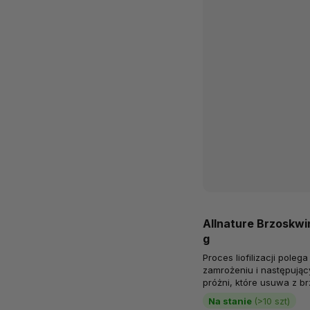
Allnature Brzoskwin
g
Proces liofilizacji pole
zamrożeniu i następują
próżni, które usuwa z 
Liofilizowane brzoskwinie
Na stanie
(>10 szt)