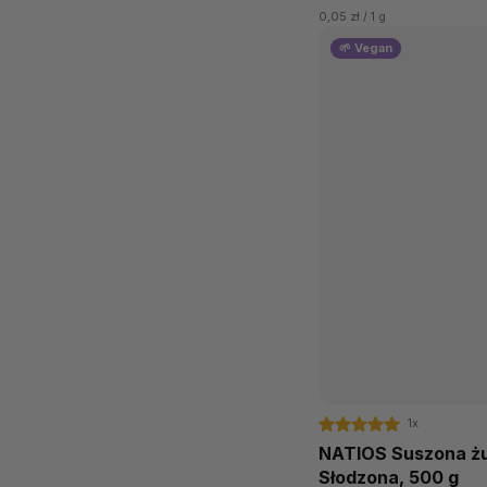
0,05 zł / 1 g
🌱 Vegan
1x
NATIOS Suszona żu
Słodzona, 500 g