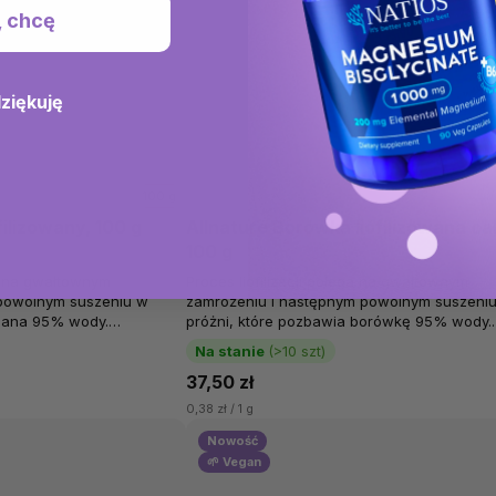
, chcę
dziękuję
100 g
filizowany, 100 g
Allnature Borówka liofilizowana ca
100 g
ga na gwałtownym
Proces liofilizacji polega na gwałtownym
 powolnym suszeniu w
zamrożeniu i następnym powolnym suszeni
nana 95% wody.
próżni, które pozbawia borówkę 95% wody.
nature nie są dodatkowo...
Liofilizowane borówki Allnature nie są dodat
Na stanie
(>10 szt)
37,50 zł
0,38 zł / 1 g
Nowość
🌱 Vegan