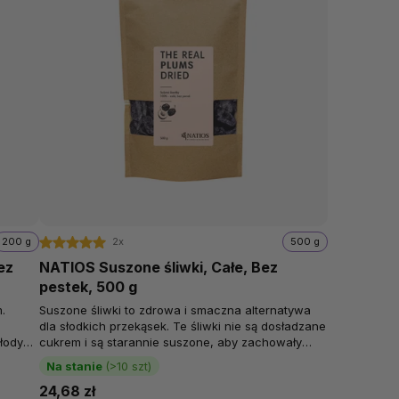
200 g
2x
500 g
ez
NATIOS Suszone śliwki, Całe, Bez
pestek, 500 g
.
Suszone śliwki to zdrowa i smaczna alternatywa
dla słodkich przekąsek. Te śliwki nie są dosładzane
łodycz
cukrem i są starannie suszone, aby zachowały
swój naturalny,...
Na stanie
(>10 szt)
24,68 zł