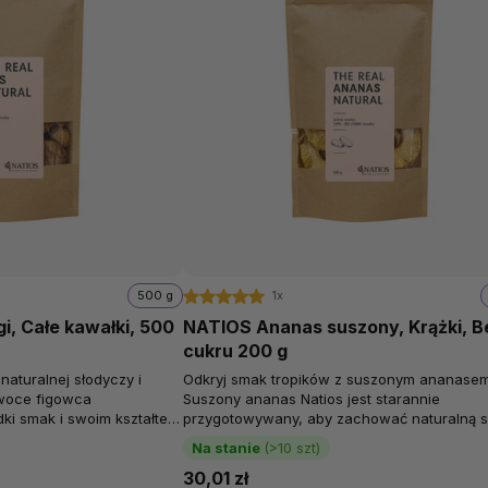
500 g
1x
i, Całe kawałki, 500
NATIOS Ananas suszony, Krążki, B
cukru 200 g
naturalnej słodyczy i
Odkryj smak tropików z suszonym ananasem
Owoce figowca
Suszony ananas Natios jest starannie
dki smak i swoim kształtem
przygotowywany, aby zachować naturalną s
e setek...
i bogatą zawartość składników odżywczych.
Na stanie
(>10 szt)
Ananas to...
30,01 zł