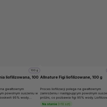
100 g
ia liofilizowana, 100
Allnature Figi liofilizowane, 100 g
ga na gwałtownym
Proces liofilizacji polega na gwałtownym
cym powolnym suszeniu w
zamrożeniu i następującym powolnym susze
brzoskwiń 95% wody.
próżni, co pozbawia figi 95% wody. Liofiliz
 Allnature nie są...
figi Allnature nie są dodatkowo...
Na stanie
(>10 szt)