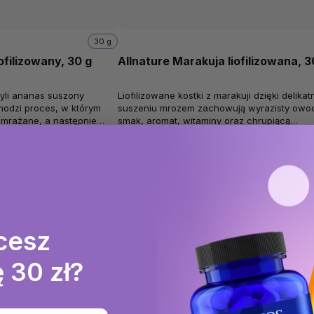
30 g
ofilizowany, 30 g
Allnature Marakuja liofilizowana, 3
zyli ananas suszony
Liofilizowane kostki z marakuji dzięki delika
hodzi proces, w którym
suszeniu mrozem zachowują wyrazisty ow
mrażane, a następnie
smak, aromat, witaminy oraz chrupiącą
 W tej fazie usuwa się...
konsystencję. Doskonale nadają się jako...
Na stanie
(>10 szt)
13,53 zł
0,45 zł / 1 g
Nowość
🌱 Vegan
cesz
 30 zł?