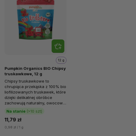
12 g
Pumpkin Organics BIO Chipsy
truskawkowe, 12 g
Chipsy truskawkowe to
chrupiąca przekąska z 100% bio
liofilizowanych truskawek, które
dzięki delikatnej obróbce
zachowują naturalny, owocowy
smak. Świetnie sprawdzają się
Na stanie
(>10 szt)
jako...
11,79 zł
0,98 zł / 1 g