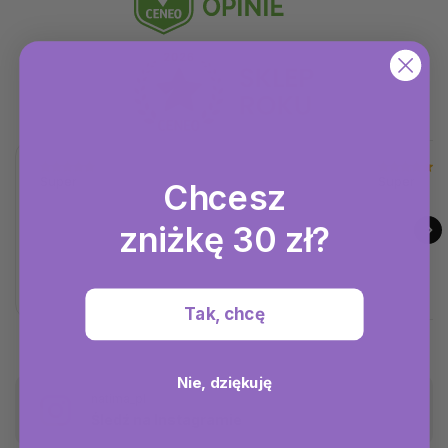
Super
Super
Chcesz
zniżkę 30 zł?
Tak, chcę
Nie, dziękuję
natima_pl
Śledź na Instagramie