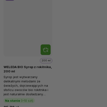
200 ml
WELEDA BIO Syrop z rokitnika,
200 ml
Syrop jest wytwarzany
delikatnymi metodami ze
świeżych, dojrzewających na
słońcu owoców bio rokitnika i
jest naturalnie dosładzany
ekologicznym cukrem
Na stanie
(>10 szt)
trzcinowym oraz...