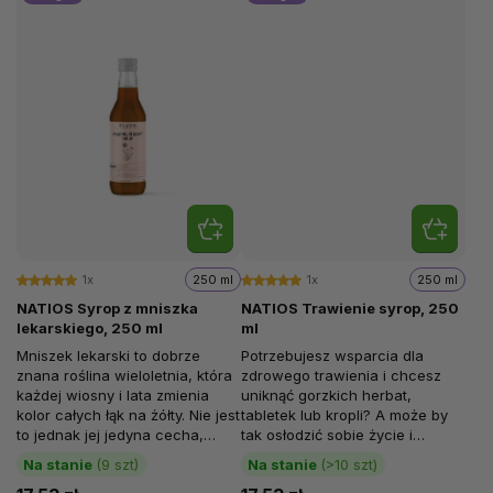
1x
250 ml
1x
250 ml
NATIOS Syrop z mniszka
NATIOS Trawienie syrop, 250
lekarskiego, 250 ml
ml
Mniszek lekarski to dobrze
Potrzebujesz wsparcia dla
znana roślina wieloletnia, która
zdrowego trawienia i chcesz
każdej wiosny i lata zmienia
uniknąć gorzkich herbat,
kolor całych łąk na żółty. Nie jest
tabletek lub kropli? A może by
to jednak jej jedyna cecha,
tak osłodzić sobie życie i
ponieważ jest to roślina...
jednocześnie wspomóc
Na stanie
(9 szt)
Na stanie
(>10 szt)
trawienie? Nawet...