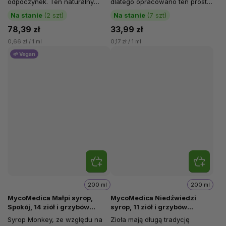
odpoczynek. Ten naturalny
dlatego opracowano ten prosty
syrop łączy w sobie miód
syrop zawierający 6 witamin,
Na stanie
(2 szt)
Na stanie
(7 szt)
gryczany, który...
do...
78,39 zł
33,99 zł
0,66 zł / 1 ml
0,17 zł / 1 ml
🌱 Vegan
200 ml
200 ml
MycoMedica Małpi syrop,
MycoMedica Niedźwiedzi
Spokój, 14 ziół i grzybów
syrop, 11 ziół i grzybów
witalnych, 200 ml
witalnych, 200 ml
Syrop Monkey, ze względu na
Zioła mają długą tradycję