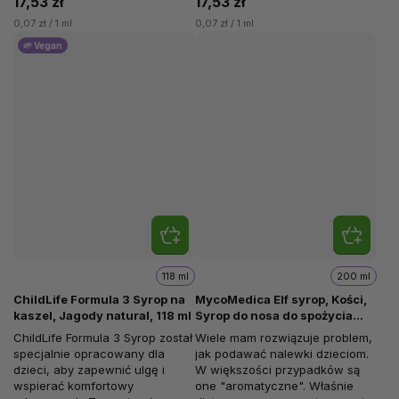
17,53 zł
17,53 zł
0,07 zł / 1 ml
0,07 zł / 1 ml
🌱 Vegan
118 ml
200 ml
ChildLife Formula 3 Syrop na
MycoMedica Elf syrop, Kości,
kaszel, Jagody natural, 118 ml
Syrop do nosa do spożycia
nalewek, 200 ml
ChildLife Formula 3 Syrop został
Wiele mam rozwiązuje problem,
specjalnie opracowany dla
jak podawać nalewki dzieciom.
dzieci, aby zapewnić ulgę i
W większości przypadków są
wspierać komfortowy
one "aromatyczne". Właśnie