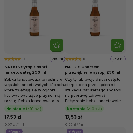
1x
250 ml
1x
250 ml
NATIOS Syrop z babki
NATIOS Oskrzela i
lancetowatej, 250 ml
przeziębienie syrop, 250 ml
Babka lancetowata to roślina o
Czy ty lub twoje dzieci często
wąskich lancetowatych liściach,
cierpicie na przeziębienia i
które zwężają się w ogonki
szukacie naturalnego sposobu
liściowe tworzące przyziemną
na poprawę zdrowia?
rozetę. Babka lancetowata to
Połączenie babki lancetowatej,
dość rozpowszechnione zioło,...
dzikiej róży i mięty oferuje
Na stanie
(>10 szt)
Na stanie
(>10 szt)
kompleks...
17,53 zł
17,53 zł
0,07 zł / 1 ml
0,07 zł / 1 ml
🌱 Vegan
🌱 Vegan