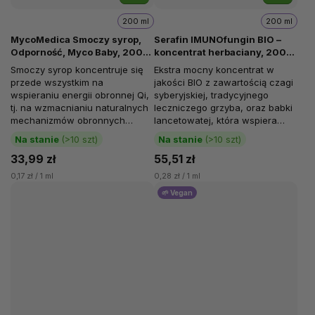
200 ml
200 ml
MycoMedica Smoczy syrop,
Serafin IMUNOfungin BIO –
Odporność, Myco Baby, 200
koncentrat herbaciany, 200
ml
ml
Smoczy syrop koncentruje się
Ekstra mocny koncentrat w
przede wszystkim na
jakości BIO z zawartością czagi
wspieraniu energii obronnej Qi,
syberyjskiej, tradycyjnego
tj. na wzmacnianiu naturalnych
leczniczego grzyba, oraz babki
mechanizmów obronnych
lancetowatej, która wspiera
organizmu i uzupełnianiu
układ oddechowy, naturalną...
Na stanie
(>10 szt)
Na stanie
(>10 szt)
ogólnej siły...
33,99 zł
55,51 zł
0,17 zł / 1 ml
0,28 zł / 1 ml
🌱 Vegan