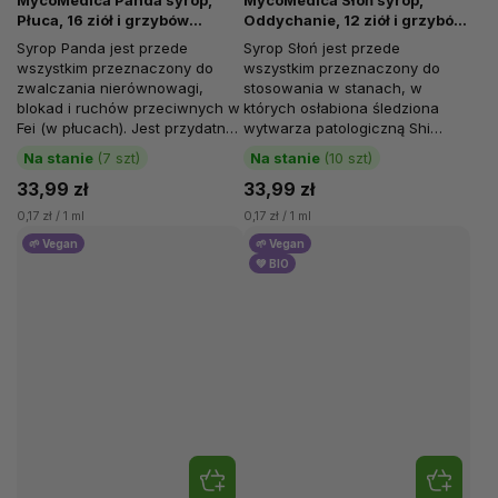
MycoMedica Panda syrop,
MycoMedica Słoń syrop,
Płuca, 16 ziół i grzybów
Oddychanie, 12 ziół i grzybów
witalnych, 200 ml
witalnych, 200 ml
Syrop Panda jest przede
Syrop Słoń jest przede
wszystkim przeznaczony do
wszystkim przeznaczony do
zwalczania nierównowagi,
stosowania w stanach, w
blokad i ruchów przeciwnych w
których osłabiona śledziona
Fei (w płucach). Jest przydatny
wytwarza patologiczną Shi
w stanach, w których płuca
(wilgoć), która wzrasta,
Na stanie
(7 szt)
Na stanie
(10 szt)
wysyłają...
wytwarzając Tan (flegmę)...
33,99 zł
33,99 zł
0,17 zł / 1 ml
0,17 zł / 1 ml
🌱 Vegan
🌱 Vegan
💚 BIO