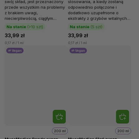
swój skład, jest przeznaczony
stosowania, a kiedy zostaną
przede wszystkim na problemy
odpowiednio połączone i
z brakiem uwagi,
dodatkowo uzupełnione o
niecierpliwością, ciągłym
ekstrakty z grzybów witalnych,
ruchem i impulsywnością.
mogą pozytywnie wspierać
Na stanie
(>10 szt)
Na stanie
(5 szt)
Zgodnie z tradycyjną...
dziecięcy organizm,...
33,99 zł
33,99 zł
0,17 zł / 1 ml
0,17 zł / 1 ml
🌱 Vegan
🌱 Vegan
200 ml
200 ml