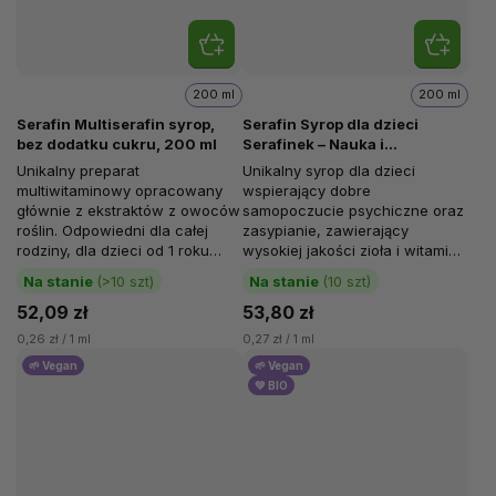
200 ml
200 ml
Serafin Multiserafin syrop,
Serafin Syrop dla dzieci
bez dodatku cukru, 200 ml
Serafinek – Nauka i
koncentracja, 200 ml
Unikalny preparat
Unikalny syrop dla dzieci
multiwitaminowy opracowany
wspierający dobre
głównie z ekstraktów z owoców
samopoczucie psychiczne oraz
roślin. Odpowiedni dla całej
zasypianie, zawierający
rodziny, dla dzieci od 1 roku
wysokiej jakości zioła i witaminy
życia, a także dla kobiet w ciąży
w oryginalnej recepturze.
Na stanie
(>10 szt)
Na stanie
(10 szt)
i...
52,09 zł
53,80 zł
0,26 zł / 1 ml
0,27 zł / 1 ml
🌱 Vegan
🌱 Vegan
💚 BIO