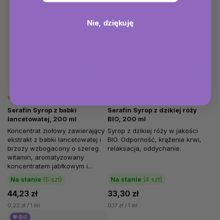
Nie, dziękuję
1x
200 ml
200 ml
Serafin Syrop z babki
Serafin Syrop z dzikiej róży
lancetowatej, 200 ml
BIO, 200 ml
Koncentrat ziołowy zawierający
Syrop z dzikiej róży w jakości
ekstrakt z babki lancetowatej i
BIO. Odporność, krążenie krwi,
brzozy wzbogacony o szereg
relaksacja, oddychanie.
witamin, aromatyzowany
koncentratem jabłkowym i
cytrynowym. Zawarte zioła
Na stanie
(5 szt)
Na stanie
(4 szt)
wspomagają...
44,23 zł
33,30 zł
0,22 zł / 1 ml
0,17 zł / 1 ml
💚 BIO