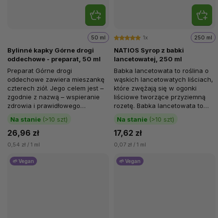
50 ml
1x
250 ml
Bylinné kapky Górne drogi
NATIOS Syrop z babki
oddechowe - preparat, 50 ml
lancetowatej, 250 ml
Preparat Górne drogi
Babka lancetowata to roślina o
oddechowe zawiera mieszankę
wąskich lancetowatych liściach,
czterech ziół. Jego celem jest –
które zwężają się w ogonki
zgodnie z nazwą – wspieranie
liściowe tworzące przyziemną
zdrowia i prawidłowego
rozetę. Babka lancetowata to
funkcjonowania układu...
dość rozpowszechnione zioło,...
Na stanie
(>10 szt)
Na stanie
(>10 szt)
26,96 zł
17,62 zł
0,54 zł / 1 ml
0,07 zł / 1 ml
🌱 Vegan
🌱 Vegan