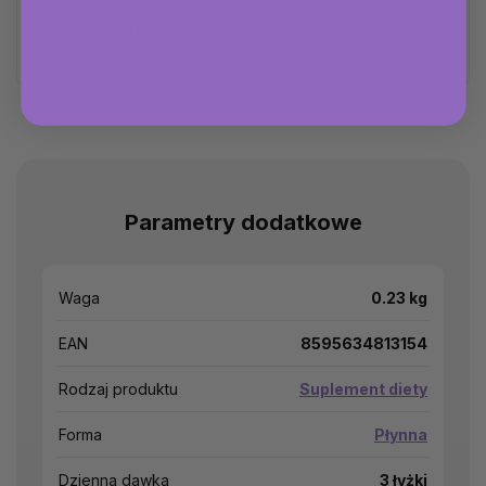
wszystko przebiega bez zarzutu. Produkt
świeży, starannie zapakowany i zgodny z
opisem.
Parametry dodatkowe
Waga
0.23 kg
EAN
8595634813154
Rodzaj produktu
Suplement diety
Forma
Płynna
Dzienna dawka
3 łyżki