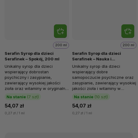
200 ml
200 ml
Serafin Syrop dla dzieci
Serafin Syrop dla dzieci
Serafinek – Spokój, 200 ml
Serafinek – Nauka i
koncentracja, 200 ml
Unikalny syrop dla dzieci
Unikalny syrop dla dzieci
wspierający dobrostan
wspierający dobre
psychiczny i zasypianie,
samopoczucie psychiczne oraz
zawierający wysokiej jakości
zasypianie, zawierający wysokiej
zioła oraz witaminy w oryginalnej
jakości zioła i witaminy w
recepturze.
oryginalnej recepturze.
Na stanie
(7 szt)
Na stanie
(10 szt)
54,07 zł
54,07 zł
0,27 zł / 1 ml
0,27 zł / 1 ml