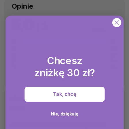
Opinie
5,0
1 ocen
5
1x
4
0x
3
0x
Chcesz
2
0x
1
0x
zniżkę 30 zł?
Dodaj ocenę
Tak, chcę
Marek Zieliński
8.8.2025
Nie, dziękuję
Zamawiam już trzeci raz i za każdym razem