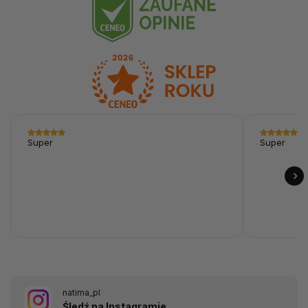
Super
Super
natima_pl
Śledź na Instagramie