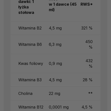
dawki: 1
w 1 dawce
(45
RWS*
łyżka
ml)
stołowa
Witamina B2
4,5 mg
321 %
450
Witamina B6
6,3 mg
%
432
Kwas foliowy
0,9 mg
%
Witamina B3
4,5 mg
28 %
Cholina
22 mg
**
Witamina B12
0,0001 mg
4,5 %