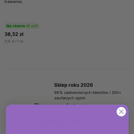
trawienie.
Na stanie
(8 szt)
38,52 zł
0,15 zł / 1 ml
Sklep roku 2026
99% zadowolonych klientów i 350+
zaufanych opinii
Ekspresowa dostawa
w następny dzień roboczy
Darmowa wysyłka
dotyczy zamówień od 300 zł