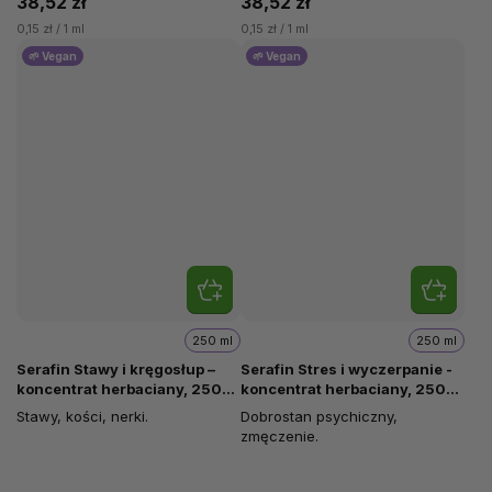
38,52 zł
38,52 zł
0,15 zł / 1 ml
0,15 zł / 1 ml
🌱 Vegan
🌱 Vegan
250 ml
250 ml
Serafin Stawy i kręgosłup –
Serafin Stres i wyczerpanie -
koncentrat herbaciany, 250
koncentrat herbaciany, 250
ml
ml
Stawy, kości, nerki.
Dobrostan psychiczny,
zmęczenie.