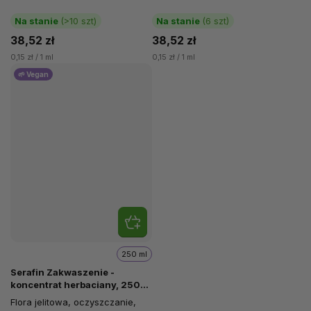
Na stanie
(>10 szt)
Na stanie
(6 szt)
38,52 zł
38,52 zł
0,15 zł / 1 ml
0,15 zł / 1 ml
🌱 Vegan
250 ml
Serafin Zakwaszenie -
koncentrat herbaciany, 250
ml
Flora jelitowa, oczyszczanie,