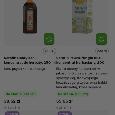
250 ml
200 ml
Serafin Dobry sen -
Serafin IMUNOfungin BIO –
koncentrat do herbaty, 250 ml
koncentrat herbaciany, 200
ml
Sen, psychika, relaksacja
Ekstra mocny koncentrat w
jakości BIO z zawartością czagi
syberyjskiej, tradycyjnego
leczniczego grzyba, oraz babki
lancetowatej, która wspiera
układ oddechowy, naturalną...
Na stanie
(>10 szt)
Na stanie
(>10 szt)
38,52 zł
55,65 zł
0,15 zł / 1 ml
0,28 zł / 1 ml
🌱 Vegan
🌱 Vegan