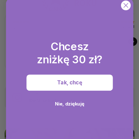
👌👍
Szybko. I p
Chcesz
zniżkę 30 zł?
Tak, chcę
natima_pl
Śledź na Instagramie
Nie, dziękuję