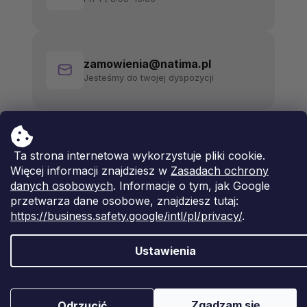
zamowienia@natima.pl
Jesteśmy do twojej dyspozycji
Ta strona internetowa wykorzystuje pliki cookie.
Więcej informacji znajdziesz w
Zasadach ochrony
danych osobowych
. Informacje o tym, jak Google
przetwarza dane osobowe, znajdziesz tutaj:
https://business.safety.google/intl/pl/privacy/
.
Ustawienia
Opracował Shoptet Premium
Copyright 2026
Natima
. Wszystkie prawa zastrzeżone.
Zgadzam się
Odrzucić
Edytuj ustawienia plików cookie