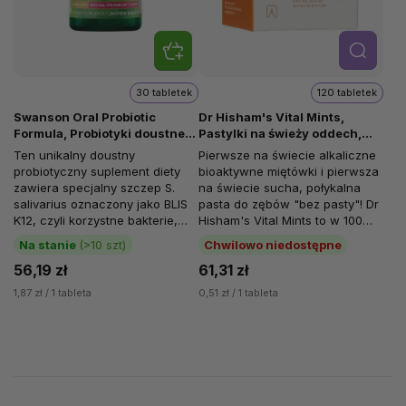
Szcze
góły
30 tabletek
120 tabletek
Swanson Oral Probiotic
Dr Hisham's Vital Mints,
Formula, Probiotyki doustne,
Pastylki na świeży oddech,
30 tabletek do żucia
120 tabletek do żucia
Ten unikalny doustny
Pierwsze na świecie alkaliczne
probiotyczny suplement diety
bioaktywne miętówki i pierwsza
zawiera specjalny szczep S.
na świecie sucha, połykalna
salivarius oznaczony jako BLIS
pasta do zębów "bez pasty"! Dr
K12, czyli korzystne bakterie,
Hisham's Vital Mints to w 100%
które naturalnie występują w
naturalne, holistyczne...
Na stanie
(>10 szt)
Chwilowo niedostępne
jamie...
56,19 zł
61,31 zł
1,87 zł / 1 tableta
0,51 zł / 1 tableta