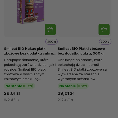
300 g
300 g
Smileat BIO Kakao płatki
Smileat BIO Płatki zbożowe
zbożowe bez dodatku cukru,
bez dodatku cukru, 300 g
300 g
Chrupiące śniadanie, które
Chrupiące śniadanie, które
pokochają zarówno dzieci, jak i
pokochają dzieci i dorośli.
rodzice. Smileat BIO płatki
Smileat BIO płatki zbożowe są
zbożowe o wyśmienitym
wytwarzane ze starannie
kakaowym smaku są
wybranych składników
wytwarzane ze starannie
roślinnych pochodzących z
Na stanie
(8 szt)
Na stanie
(8 szt)
dobranych składników...
rolnictwa...
29,01 zł
29,01 zł
0,10 zł / 1 g
0,10 zł / 1 g