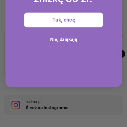
Tak, chcę
Nie, dziękuję
Super
Super
natima_pl
Śledź na Instagramie