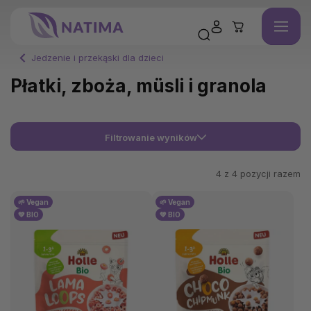
Jedzenie i przekąski dla dzieci
Płatki, zboża, müsli i granola
Filtrowanie wyników
4 z
4
pozycji razem
🌱 Vegan
🌱 Vegan
💚 BIO
💚 BIO