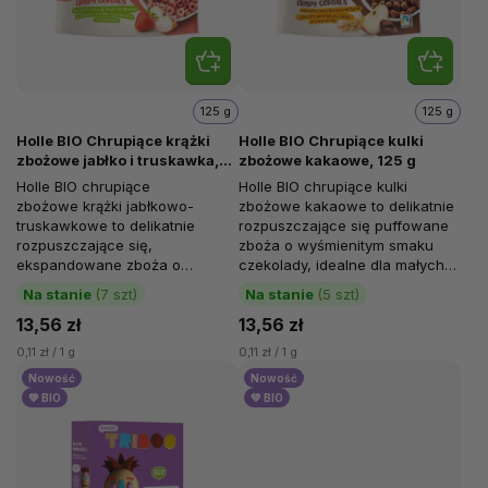
125 g
125 g
Holle BIO Chrupiące krążki
Holle BIO Chrupiące kulki
zbożowe jabłko i truskawka,
zbożowe kakaowe, 125 g
125 g
Holle BIO chrupiące
Holle BIO chrupiące kulki
zbożowe krążki jabłkowo-
zbożowe kakaowe to delikatnie
truskawkowe to delikatnie
rozpuszczające się puffowane
rozpuszczające się,
zboża o wyśmienitym smaku
ekspandowane zboża o
czekolady, idealne dla małych
przyjemnym, owocowym smaku
smakoszy. Pełnoziarnisty...
Na stanie
(7 szt)
Na stanie
(5 szt)
– idealne dla najmłodszych...
13,56 zł
13,56 zł
0,11 zł / 1 g
0,11 zł / 1 g
Nowość
Nowość
💚 BIO
💚 BIO