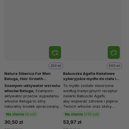
250 ml
500 ml
Natura Siberica For Men
Babuszka Agafia Kwiatowe
Beluga, Hair Growth
syberyjskie mydło do ciała i
Shampoo-Activator, 250 ml
włosów, 500 ml
Szampon–aktywator wzrostu
To mydło zostało stworzone
włosów Beluga
;
Szampon–
według tradycyjnych receptur
aktywator przeciw wypadaniu
zielarki Babuszki Agafii,
włosów Beluga to silny
aby wspierać zdrowie i piękno
naturalny środek opracowany
Twoich włosów oraz skóry.
specjalnie dla męskich włosów.
Wyjątkowa siła ziół w jego...
Na stanie
(8 szt)
Na stanie
(>10 szt)
Delikatnie oczyszcza skórę
30,50 zł
53,97 zł
głowy i włosy...