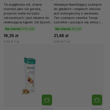
włosy, 400 ml
Ta wyjątkowa sól, znana
Himalaya Nawilżający szampon
również jako sól gorzka,
do gładkich i miękkich włosów
przynosi wiele korzyści
jest wzbogacony o awokado.
zdrowotnych i jest idealna do
Ten szampon nawilża Twoje
relaksującej kąpieli. Sól Epsom
szorstkie i puszące się włosy i
to związek chemiczny siarczanu
nadaje...
Na stanie
(>10 szt)
Na stanie
(6 szt)
magnezu...
19,35 zł
21,48 zł
0,02 zł / 1 g
0,05 zł / 1 ml