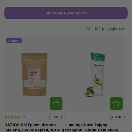
Filtrowanie wyników
20 z
102
pozycji razem
🌱 Vegan
1x
1000 g
400 ml
NATIOS Sól Epsom drobno
Himalaya Nawilżający
mielona, Sól do kąpieli, 1000 g
szampon, Gładkie i miękkie