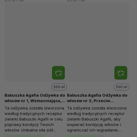
0,12 zł / 1 ml
0,11 zł / 1 ml
550 ml
550 ml
Babuszka Agafia Odżywka do
Babuszka Agafia Odżywka do
włosów nr 1, Wzmacniająca,
włosów nr 3, Przeciw
Cedrowy propolis, 550 ml
wypadaniu włosów, Propolis z
Ta odżywka została stworzona
Ta odżywka została stworzona
łopianu, 550 ml
według tradycyjnych receptur
według tradycyjnych receptur
zielarki Babuszki Agafii w celu
zielarki Babuszki Agafii, aby
poprawy kondycji Twoich
wspierać kondycję włosów i
włosów. Unikalna siła ziół
ograniczać ich wypadanie.
zawartych w składzie...
Unikalna siła syberyjskich ziół...