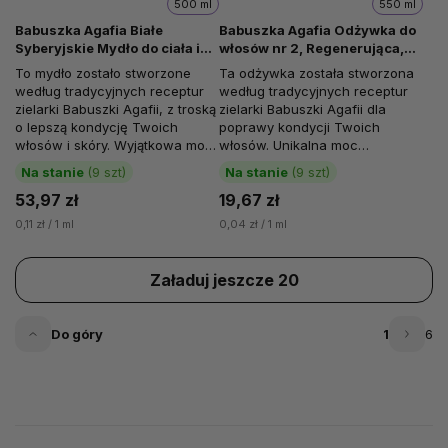
500 ml
550 ml
Babuszka Agafia Białe
Babuszka Agafia Odżywka do
Syberyjskie Mydło do ciała i
włosów nr 2, Regenerująca,
włosów, 500 ml
Brzozowy propolis, 550 ml
To mydło zostało stworzone
Ta odżywka została stworzona
według tradycyjnych receptur
według tradycyjnych receptur
zielarki Babuszki Agafii, z troską
zielarki Babuszki Agafii dla
o lepszą kondycję Twoich
poprawy kondycji Twoich
włosów i skóry. Wyjątkowa moc
włosów. Unikalna moc
ziół zawartych w składzie...
syberyjskich ziół zawartych w...
Na stanie
(9 szt)
Na stanie
(9 szt)
53,97 zł
19,67 zł
0,11 zł / 1 ml
0,04 zł / 1 ml
Załaduj jeszcze 20
Do góry
1
6