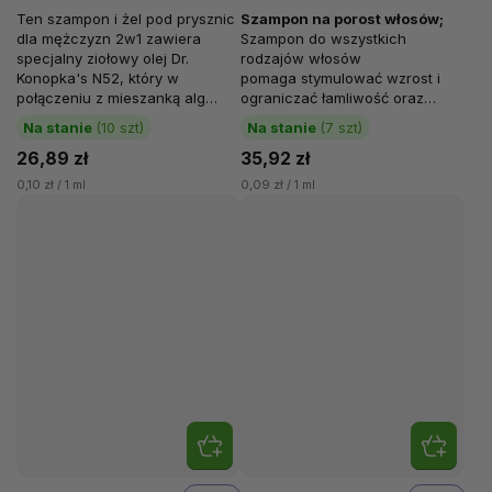
Szampon i żel pod prysznic
Ten szampon i żel pod prysznic
Szampon na porost włosów
;
dla mężczyzn 2w1, 280 ml
dla mężczyzn 2w1 zawiera
Szampon do wszystkich
specjalny ziołowy olej Dr.
rodzajów włosów
Konopka's N52, który w
pomaga stymulować wzrost i
połączeniu z mieszanką alg
ograniczać łamliwość oraz
morskich tworzy doskonałą
wypadanie włosów. Ekologiczny
Na stanie
(10 szt)
Na stanie
(7 szt)
formułę...
ekstrakt z amli wspiera szybszy
26,89 zł
35,92 zł
wzrost i...
0,10 zł / 1 ml
0,09 zł / 1 ml