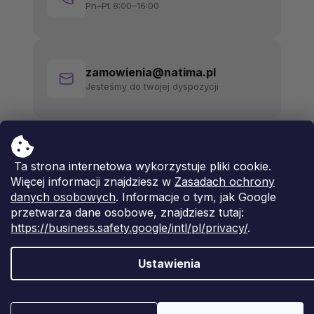
Pn–Pt 8:00–16:00
zamowienia@natima.pl
Jesteśmy do twojej dyspozycji
Ta strona internetowa wykorzystuje pliki cookie.
Więcej informacji znajdziesz w
Zasadach ochrony
danych osobowych
. Informacje o tym, jak Google
przetwarza dane osobowe, znajdziesz tutaj:
https://business.safety.google/intl/pl/privacy/
.
Ustawienia
Opracował Shoptet Premium
Copyright 2026
Natima
. Wszystkie prawa zastrzeżone.