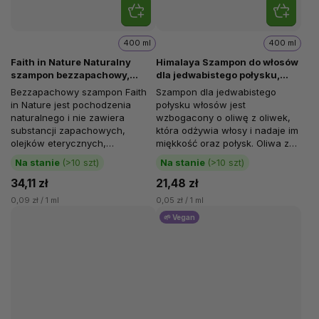
400 ml
400 ml
Faith in Nature Naturalny
Himalaya Szampon do włosów
szampon bezzapachowy,
dla jedwabistego połysku,
hipoalergiczny, 400 ml
szampon 2w1, 400 ml
Bezzapachowy szampon Faith
Szampon dla jedwabistego
in Nature jest pochodzenia
połysku włosów jest
naturalnego i nie zawiera
wzbogacony o oliwę z oliwek,
substancji zapachowych,
która odżywia włosy i nadaje im
olejków eterycznych,
miękkość oraz połysk. Oliwa z
barwników, parabenów ani
oliwek do odżywiania włosów.
Na stanie
(>10 szt)
Na stanie
(>10 szt)
SLS/SLES. Ten...
Włosy...
34,11 zł
21,48 zł
0,09 zł / 1 ml
0,05 zł / 1 ml
🌱 Vegan