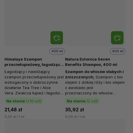
400 ml
400 ml
Himalaya Szampon
Natura Estonica Seven
przeciwłupieżowy, łagodzący i
Benefits Shampoo, 400 ml
nawilżający, 400 ml
Łagodzący i nawilżający
Szampon do włosów słabych i
szampon przeciwłupieżowy jest
zniszczonych
;
Szampon z bio
wzbogacony o dobroczynne
olejem z dzikiej róży i bio olejem
działanie Tea Tree i Aloe
z awokado jest
Vera. Zwalcza łupież i łagodzi
przeznaczony do włosów
Twoją skórę. Tea Tree i Aloe
słabych i zniszczonych. Dzięki
Na stanie
(>10 szt)
Na stanie
(2 szt)
Vera...
witaminom B5 i C, keratynie
21,48 zł
35,92 zł
oraz kofeinie pomaga...
0,05 zł / 1 ml
0,09 zł / 1 ml