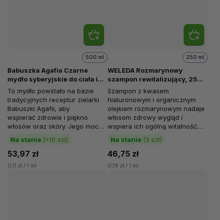
500 ml
250 ml
Babuszka Agafia Czarne
WELEDA Rozmarynowy
mydło syberyjskie do ciała i
szampon rewitalizujący, 250
włosów, 500 ml
ml
To mydło powstało na bazie
Szampon z kwasem
tradycyjnych receptur zielarki
hialuronowym i organicznym
Babuszki Agafii, aby
olejkiem rozmarynowym nadaje
wspierać zdrowie i piękno
włosom zdrowy wygląd i
włosów oraz skóry. Jego moc
wspiera ich ogólną witalność.
pochodzi z czystej syberyjskiej...
Przeznaczony jest szczególnie
Na stanie
(>10 szt)
Na stanie
(3 szt)
do delikatnych,...
53,97 zł
46,75 zł
0,11 zł / 1 ml
0,19 zł / 1 ml