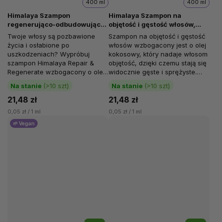
400 ml
400 ml
Himalaya Szampon
Himalaya Szampon na
regenerująco-odbudowujący,
objętość i gęstość włosów,
400 ml
400 ml
Twoje włosy są pozbawione
Szampon na objętość i gęstość
życia i osłabione po
włosów wzbogacony jest o olej
uszkodzeniach? Wypróbuj
kokosowy, który nadaje włosom
szampon Himalaya Repair &
objętość, dzięki czemu stają się
Regenerate wzbogacony o olej
widocznie gęste i sprężyste.
arganowy. Szampon przywraca
Olej...
Na stanie
(>10 szt)
Na stanie
(>10 szt)
życie...
21,48 zł
21,48 zł
0,05 zł / 1 ml
0,05 zł / 1 ml
🌱 Vegan