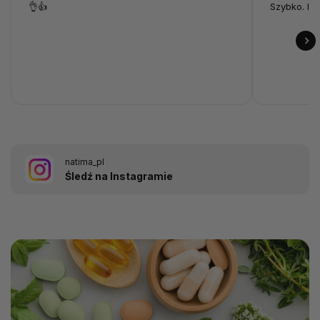
👌👍
Szybko. I p
natima_pl
Śledź na Instagramie