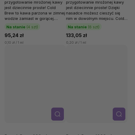
przygotowanie mrożonej kawy
przygotowanie mrożonej kawy
jest dziecinnie proste! Cold
jest dziecinnie proste! Dzięki
Brew to kawa parzona w zimnej
nasadce możesz cieszyć się
wodzie zamiast w gorącej.
nim w dowolnym miejscu. Cold
"Parzenie" zimną wodą
Brew to kawa parzona w zimnej
Na stanie
(4 szt)
Na stanie
(6 szt)
zapobiega...
wodzie...
95,24 zł
133,05 zł
0,10 zł / 1 ml
0,20 zł / 1 ml
Szcze
Szcze
góły
góły