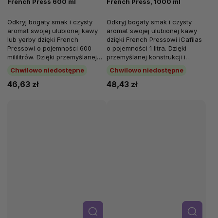
French Press 600 ml
French Press, 1000 ml
Odkryj bogaty smak i czysty
Odkryj bogaty smak i czysty
aromat swojej ulubionej kawy
aromat swojej ulubionej kawy
lub yerby dzięki French
dzięki French Pressowi iCafilas
Pressowi o pojemności 600
o pojemności 1 litra. Dzięki
mililitrów. Dzięki przemyślanej
przemyślanej konstrukcji i
konstrukcji i najwyższej
najwyższej jakości materiałom...
Chwilowo niedostępne
Chwilowo niedostępne
jakości...
46,63 zł
48,43 zł
Szcze
Szcze
góły
góły