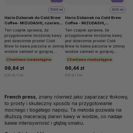
1000 ml
600 ml
Hario Dzbanek do Cold Brew
Hario Dzbanek na Cold Brew
Coffee- MIZUDASHI, czerwony,
Coffee - MIZUDASHI,
1000 ml
czerwony, 600 ml
Ten czajnik sprawia, że
Ten czajnik sprawia, że
przygotowanie mrożonej kawy
przygotowanie mrożonej kawy
jest dziecinnie proste! Cold
jest dziecinnie proste! Cold
Brew to kawa parzona w zimnej
Brew to kawa parzona w zimnej
wodzie zamiast w gorącej.
wodzie zamiast w gorącej.
"Parzenie" zimną wodą
"Parzenie" zimną wodą
Chwilowo niedostępne
Chwilowo niedostępne
zapobiega...
zapobiega...
98,84 zł
66,44 zł
0,10 zł / 1 ml
0,11 zł / 1 ml
French press
, znany również jako zaparzacz tłokowy,
to prosty i skuteczny sposób na przygotowanie
mocnego i bogatego napoju. Ta metoda pozwala na
dłuższą macerację ziaren kawy w wodzie, co nadaje
kawie intensywność i głębię smaku.