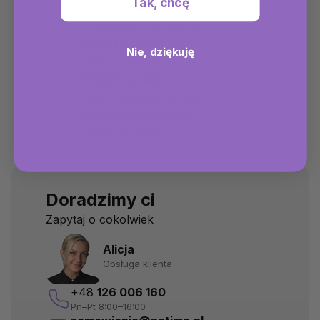
Tak, chcę
Ekspresowa dostawa
w następny dzień roboczy
Darmowa wysyłka
Nie, dziękuję
dotyczy zamówień od 300 zł
Prezent gratis
dotyczy zamówień od 220 zł
Dostępne produkty
gotowe do wysyłki
Doradzimy ci
Zapytaj o cokolwiek
Alicja
Obsługa klienta
+48
126 006 160
Pn–Pt 8:00–16:00