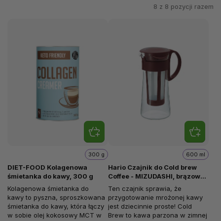
8 z
8
pozycji razem
300 g
600 ml
DIET-FOOD Kolagenowa
Hario Czajnik do Cold brew
śmietanka do kawy, 300 g
Coffee - MIZUDASHI, brązowy,
600 ml
Kolagenowa śmietanka do
Ten czajnik sprawia, że
kawy to pyszna, sproszkowana
przygotowanie mrożonej kawy
śmietanka do kawy, która łączy
jest dziecinnie proste! Cold
w sobie olej kokosowy MCT w
Brew to kawa parzona w zimnej