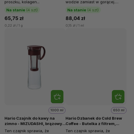
proszku, kolagen...
wodzie zamiast w gorącej.
"Parzenie" zimną wodą
Na stanie
(4 szt)
Na stanie
(4 szt)
zapobiega...
65,75 zł
88,04 zł
0,22 zł / 1 g
0,15 zł / 1 ml
1000 ml
650 ml
Hario Czajnik do kawy na
Hario Dzbanek do Cold Brew
zimno - MIZUDASHI, brązowy,
Coffee - Butelka z filtrem,
1000 ml
brązowa, 650 ml
Ten czajnik sprawia, że
Ten czajnik sprawia, że