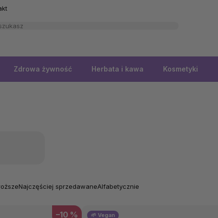
akt
Zdrowa żywność
Herbata i kawa
Kosmetyki
roższe
Najczęściej sprzedawane
Alfabetycznie
–10 %
🌱 Vegan