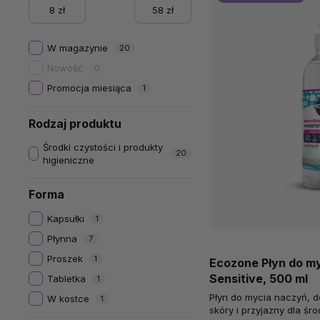
8
zł
58
zł
W magazynie
20
Nowość
0
Promocja miesiąca
1
Rodzaj produktu
Środki czystości i produkty
20
higieniczne
Forma
Kapsułki
1
Płynna
7
Proszek
1
Ecozone Płyn do my
Sensitive, 500 ml
Tabletka
1
Płyn do mycia naczyń, de
W kostce
1
skóry i przyjazny dla śr