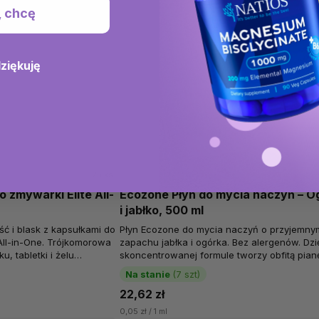
, chcę
dziękuję
25 ks
 zmywarki Elite All-
Ecozone Płyn do mycia naczyń – O
i jabłko, 500 ml
ść i blask z kapsułkami do
Płyn Ecozone do mycia naczyń o przyjemny
All-in-One. Trójkomorowa
zapachu jabłka i ogórka. Bez alergenów. Dzi
, tabletki i żelu
skoncentrowanej formule tworzy obfitą pianę
ia z...
rozpuszcza tłuszcz. Po każdym...
Na stanie
(7 szt)
22,62 zł
0,05 zł / 1 ml