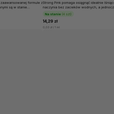
ki zaawansowanej formule z
Strong Pink pomaga osiągnąć idealnie lśniąc
innymi są w stanie
naczynia bez zacieków wodnych, a jednocz
te i...
aktywnie ogranicza osadzanie się...
Na stanie
(4 szt)
14,29 zł
0,03 zł / 1 ml