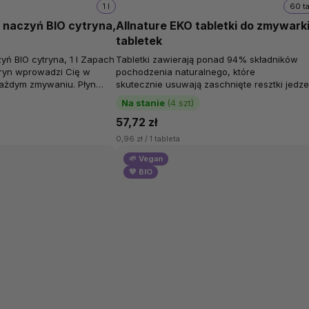
1 l
60 t
o naczyń BIO cytryna,
Allnature EKO tabletki do zmywarki
tabletek
yń BIO cytryna, 1 l Zapach
Tabletki zawierają ponad 94% składników
tryn wprowadzi Cię w
pochodzenia naturalnego, które
każdym zmywaniu. Płyn
skutecznie usuwają zaschnięte resztki jedze
 99...
tłuszczu. Odpowiednie do wszystkich typów
Na stanie
(4 szt)
domowych...
57,72 zł
0,96 zł / 1 tableta
🌱 Vegan
💚 BIO