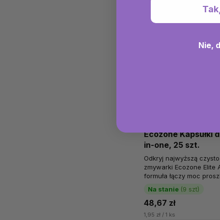
Tak
Nie, 
Ecozone Kapsułki do
in-one, 25 szt.
Odkryj najwyższą czysto
zmywarki Ecozone Elite 
formuła łączy moc proszku
dla dogłębnego czyszczen
Na stanie
(9 szt)
48,67 zł
1,95 zł / 1 ks