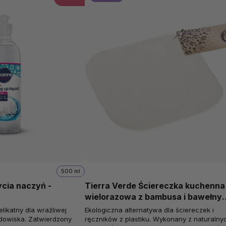
500 ml
cia naczyń -
Tierra Verde Ściereczka kuchenna
wielorazowa z bambusa i bawełny
organicznej
likatny dla wrażliwej
Ekologiczna alternatywa dla ściereczek i
odowiska. Zatwierdzony
ręczników z plastiku. Wykonany z naturalny