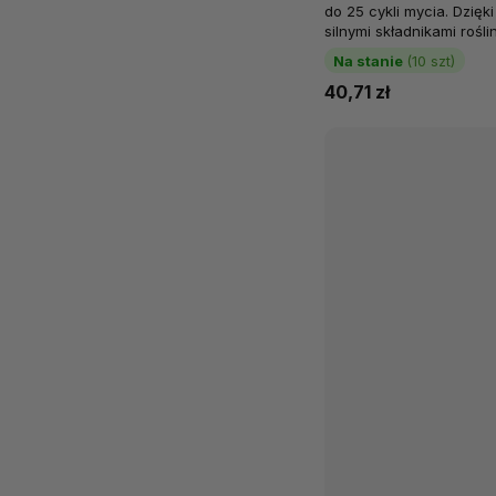
do 25 cykli mycia. Dzię
silnymi składnikami rośl
rozpuścić nawet zaschnię
Na stanie
(10 szt)
40,71 zł