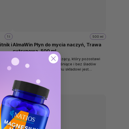
1 l
500 ml
tnik i
AlmaWin Płyn do mycia naczyń, Trawa
cytrynowa, 500 ml
tawia
Ekologiczny środek czyszczący, który pozostawi
z
naczynia idealnie czyste, lśniące i bez śladów
kładowi
tłuszczu. Dzięki naturalnemu składowi jest
delikatny nie tylko dla twoich rąk,...
Na stanie
(>10 szt)
13,57 zł
0,03 zł / 1 ml