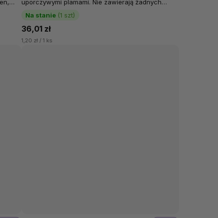
en,
uporczywymi plamami. Nie zawierają żadnych
syntetycznych zapachów, które...
Na stanie
(1 szt)
36,01 zł
1,20 zł / 1 ks