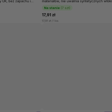
y UK, bez zapachu i
materiałów, nie uwalnia syntetycznych włóki
100% z...
które zanieczyszczają wodę i glebę....
Na stanie
(7 szt)
17,91 zł
17,91 zł / 1 ks