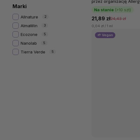
przez organizację Allerg
Marki
barwników, składa się w 
Na stanie
(>10 szt)
Allnature
2
21,89 zł
24,43 zł
AlmaWin
3
0,04 zł / 1 ml
Ecozone
5
🌱 Vegan
Nanolab
5
Tierra Verde
5