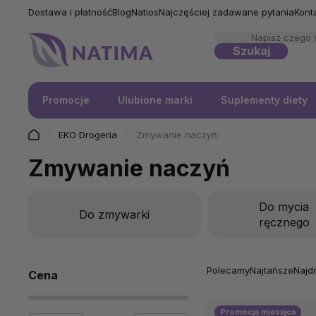
Dostawa i płatność
Blog
Natios
Najczęściej zadawane pytania
Kont
Szukaj
Promocje
Ulubione marki
Suplementy diety
EKO Drogeria
Zmywanie naczyń
Zmywanie naczyń
Do mycia
Do zmywarki
ręcznego
Polecamy
Najtańsze
Najd
Cena
Promocja miesiąca