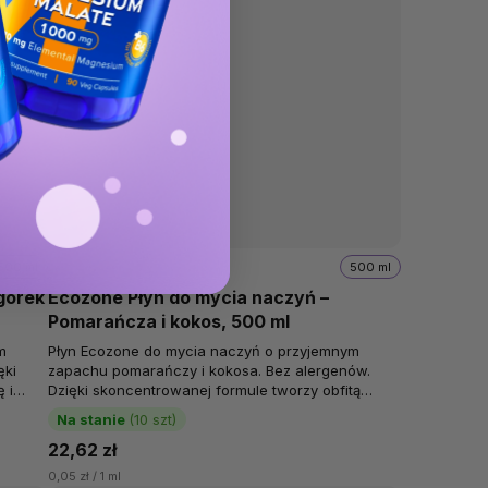
500 ml
500 ml
górek
Ecozone Płyn do mycia naczyń –
Pomarańcza i kokos, 500 ml
m
Płyn Ecozone do mycia naczyń o przyjemnym
ęki
zapachu pomarańczy i kokosa. Bez alergenów.
 i
Dzięki skoncentrowanej formule tworzy obfitą
pianę i rozpuszcza tłuszcz. Po każdym...
Na stanie
(10 szt)
22,62 zł
0,05 zł / 1 ml