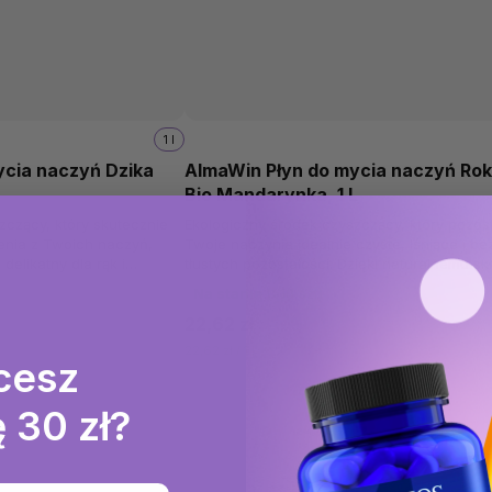
1 l
ycia naczyń Dzika
AlmaWin Płyn do mycia naczyń Roki
Bio Mandarynka, 1 L
zczący, który skutecznie
Ekologiczny środek czyszczący, który pozos
enia z Twoich naczyń,
Twoje naczynia idealnie czyste, lśniące i be
delikatny dla rąk i
tłustych pozostałości. Dzięki naturalnemu s
lnemu...
jest delikatny nie tylko...
Na stanie
(>10 szt)
22,62 zł
22,62 zł / 1 l
cesz
 30 zł?