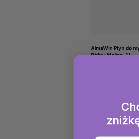
AlmaWin Płyn do m
Róża i Melisa, 1 L
Ekologiczny środek czys
usuwa tłuszcz i zabrudz
pozostając jednocześnie 
środowiska. Dzięki unika
Na stanie
(6 szt)
22,62 zł
22,62 zł / 1 l
Ch
zniżkę