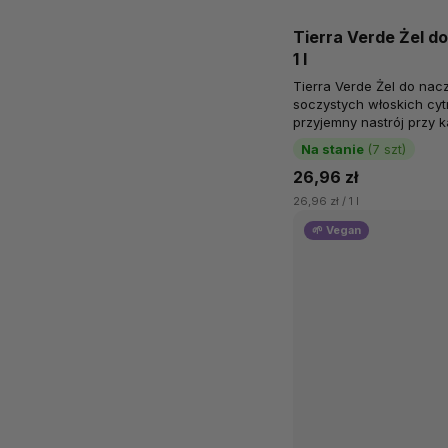
Tierra Verde Żel d
1 l
Tierra Verde Żel do nacz
soczystych włoskich cy
przyjemny nastrój przy 
do naczyń zawiera ponad
Na stanie
(7 szt)
26,96 zł
26,96 zł / 1 l
🌱 Vegan