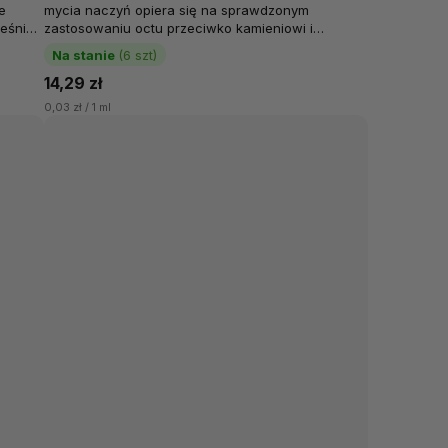
e
mycia naczyń opiera się na sprawdzonym
eśnie
zastosowaniu octu przeciwko kamieniowi i
zabrudzeniom. Doskonale działa podczas...
Na stanie
(6 szt)
14,29 zł
0,03 zł / 1 ml