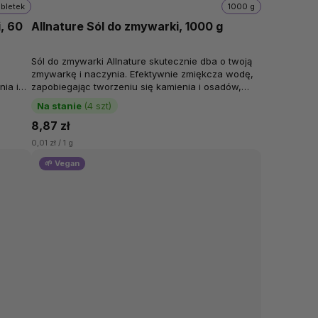
abletek
1000 g
, 60
Allnature Sól do zmywarki, 1000 g
Sól do zmywarki Allnature skutecznie dba o twoją
zmywarkę i naczynia. Efektywnie zmiękcza wodę,
nia i
zapobiegając tworzeniu się kamienia i osadów,
które mogą obniżać...
Na stanie
(4 szt)
8,87 zł
0,01 zł / 1 g
🌱 Vegan