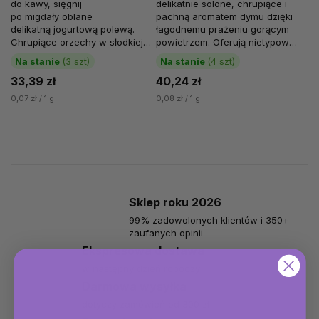
do kawy, sięgnij
delikatnie solone, chrupiące i
po migdały oblane
pachną aromatem dymu dzięki
delikatną jogurtową polewą.
łagodnemu prażeniu gorącym
Chrupiące orzechy w słodkiej
powietrzem. Oferują nietypową,
warstwie o smaku jogurtowym
ale kuszącą wersję ulubionych...
Na stanie
(3 szt)
Na stanie
(4 szt)
doskonale...
33,39 zł
40,24 zł
0,07 zł / 1 g
0,08 zł / 1 g
Sklep roku 2026
99% zadowolonych klientów i 350+
zaufanych opinii
Ekspresowa dostawa
w następny dzień roboczy
Darmowa wysyłka
dotyczy zamówień od 300 zł