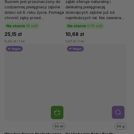
fluorem jest przeznaczony do
ząbki oferuje naturalną i
codziennej pielęgnacji zębów
delikatną pielęgnację
dzieci od 6. roku życia. Pomaga
dziecięcych zębów już od
chronić zęby przed
najmłodszych lat. Nie zawiera
próchnicą oraz...
fluoru i został opracowany...
Na stanie
(6 szt)
Na stanie
(>10 szt)
25,15 zł
10,68 zł
0,50 zł / 1 ml
1,07 zł / 1 ml
🌱 Vegan
🌱 Vegan
Szcze
góły
50 ml
60 g