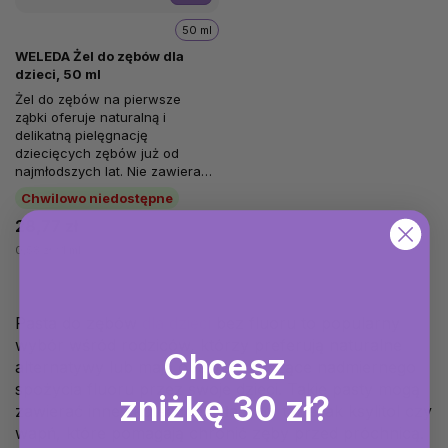
50 ml
WELEDA Żel do zębów dla
dzieci, 50 ml
Żel do zębów na pierwsze
ząbki oferuje naturalną i
delikatną pielęgnację
dziecięcych zębów już od
najmłodszych lat. Nie zawiera
fluoru i został stworzony...
Chwilowo niedostępne
28,77 zł
0,58 zł / 1 ml
Pasta do zębów
dla dzieci
bez fluoru to popularny
wybór wśród rodziców, którzy preferują naturalne
Chcesz
alternatywy lub mają obawy dotyczące nadmiernego
spożycia fluoru przez swoje dzieci. Takie pasty mogą
zniżkę 30 zł?
zawierać inne skuteczne składniki, takie jak ksylitol czy
wapń, które pomagają chronić zęby przed próchnicą.