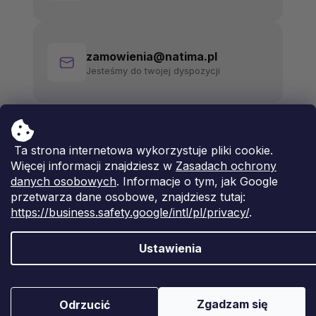
zamowienia@natima.pl
Jesteśmy do twojej dyspozycji
Ta strona internetowa wykorzystuje pliki cookie.
Więcej informacji znajdziesz w
Zasadach ochrony
danych osobowych
. Informacje o tym, jak Google
przetwarza dane osobowe, znajdziesz tutaj:
https://business.safety.google/intl/pl/privacy/
.
Ustawienia
Opracował Shoptet Premium
Copyright 2026
Natima
. Wszystkie prawa zastrzeżone.
Zgadzam się
Odrzucić
Edytuj ustawienia plików cookie