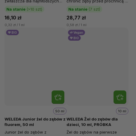
zwłaszcza dla najmłodszych
chronić zęby przed próchnicą i
członków rodziny od 0 do 4+
wzmacnia szkliwo...
Na stanie
(>10 szt)
Na stanie
(7 szt)
lat....
16,10 zł
28,77 zł
0,32 zł / 1 ml
0,58 zł / 1 ml
💚 BIO
🌱 Vegan
💚 BIO
50 ml
10 ml
WELEDA Junior żel do zębów z
WELEDA Żel do zębów dla
fluorem, 50 ml
dzieci, 10 ml, PRÓBKA
Junior żel do zębów z
Żel do zębów na pierwsze