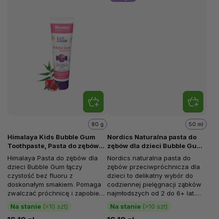
80 g
50 ml
Himalaya Kids Bubble Gum
Nordics Naturalna pasta do
Toothpaste, Pasta do zębów
zębów dla dzieci Bubble Gum,
dla dzieci z gumą balonową,
50 ml
Himalaya Pasta do zębów dla
Nordics naturalna pasta do
80 g
dzieci Bubble Gum łączy
zębów przeciwpróchnicza dla
czystość bez fluoru z
dzieci to delikatny wybór do
doskonałym smakiem. Pomaga
codziennej pielęgnacji ząbków
zwalczać próchnicę i zapobiega
najmłodszych od 2 do 6+ lat.
jej powstawaniu. Pomaga
Bez fluoru i z naciskiem na...
Na stanie
(>10 szt)
Na stanie
(>10 szt)
chronić zęby przed...