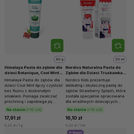
80 g
50 ml
Himalaya Pasta do zębów dla
Nordics Naturalna Pasta do
dzieci Botanique, Cool Mint
Zębów dla Dzieci Truskawka z
Kids, 80 g
probiotykami, 50 ml
Himalaya Pasta do zębów dla
Nordics Kids prezentuje
dzieci Cool Mint łączy czystość
delikatną i skuteczną pastę do
bez fluoru z doskonałym
zębów Strawberry Splash, która
smakiem. Pomaga zwalczać
została specjalnie opracowana
próchnicę i zapobiega jej
dla wrażliwych dziecięcych
powstawaniu. Pomaga chronić
dziąseł i ząbków. Ta pasta nie...
Na stanie
(>10 szt)
Na stanie
(>10 szt)
zęby przed...
17,91 zł
16,10 zł
0,22 zł / 1 g
0,32 zł / 1 ml
🌱 Vegan