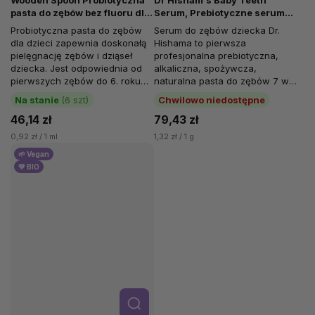
Wooden Spoon Probiotyczna
Dr Hisham's Baby Teeth
pasta do zębów bez fluoru dla
Serum, Prebiotyczne serum
dzieci, 50 ml
stomatologiczne dla dzieci,
Probiotyczna pasta do zębów
Serum do zębów dziecka Dr.
60 g
dla dzieci zapewnia doskonałą
Hishama to pierwsza
pielęgnację zębów i dziąseł
profesjonalna prebiotyczna,
dziecka. Jest odpowiednia od
alkaliczna, spożywcza,
pierwszych zębów do 6. roku
naturalna pasta do zębów 7 w 1
życia. Zapewnia ochronę
dla niemowląt, niemowląt i
Na stanie
(6 szt)
Chwilowo niedostępne
przed...
dzieci z małymi...
46,14 zł
79,43 zł
0,92 zł / 1 ml
1,32 zł / 1 g
🌱 Vegan
💚 BIO
Szcze
góły