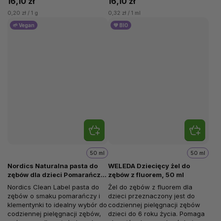
16,10 zł
16,10 zł
0,20 zł / 1 g
0,32 zł / 1 ml
🌱 Vegan
💚 BIO
50 ml
50 ml
Nordics Naturalna pasta do
WELEDA Dziecięcy żel do
zębów dla dzieci Pomarańcza i
zębów z fluorem, 50 ml
Klementynka, 50 ml
Nordics Clean Label pasta do
Żel do zębów z fluorem dla
zębów o smaku pomarańczy i
dzieci przeznaczony jest do
klementynki to idealny wybór do
codziennej pielęgnacji zębów
codziennej pielęgnacji zębów,
dzieci do 6 roku życia. Pomaga