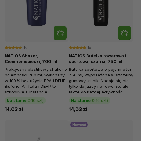
1x
1x
NATIOS Shaker,
NATIOS Butelka rowerowa i
Ciemnoniebieski, 700 ml
sportowa, czarna, 750 ml
Praktyczny plastikowy shaker o
Butelka sportowa o pojemności
pojemności 700 ml, wykonany
750 ml, wyposażona w szczelny
w 100% bez użycia BPA i DEHP.
gumowy ustnik. Nadaje się nie
Bisfenol A i ftalan DEHP to
tylko do jazdy na rowerze, ale
szkodliwe substancje
także do każdej aktywności
występujące w niektórych
fitness. Można ją bezpiecznie...
Na stanie
(>10 szt)
Na stanie
(>10 szt)
tworzywach...
14,03 zł
14,03 zł
Nowość