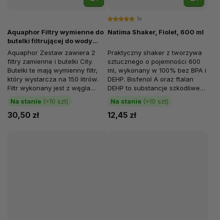
1x
Aquaphor Filtry wymienne do
Natima Shaker, Fiolet, 600 ml
butelki filtrującej do wody
miejskiej - 2 szt
Aquaphor Zestaw zawiera 2
Praktyczny shaker z tworzywa
filtry zamienne i butelki City.
sztucznego o pojemności 600
Butelki te mają wymienny filtr,
ml, wykonany w 100% bez BPA i
który wystarcza na 150 litrów.
DEHP. Bisfenol A oraz ftalan
Filtr wykonany jest z węgla
DEHP to substancje szkodliwe
aktywnego. Rozwiązanie to...
dla zdrowia, które mogą...
Na stanie
(>10 szt)
Na stanie
(>10 szt)
30,50 zł
12,45 zł