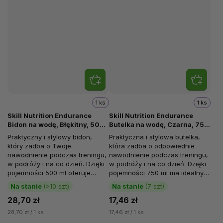
1 ks
1 ks
Skill Nutrition Endurance
Skill Nutrition Endurance
Bidon na wodę, Błękitny, 500
Butelka na wodę, Czarna, 750
ml
ml
Praktyczny i stylowy bidon,
Praktyczna i stylowa butelka,
który zadba o Twoje
która zadba o odpowiednie
nawodnienie podczas treningu,
nawodnienie podczas treningu,
w podróży i na co dzień. Dzięki
w podróży i na co dzień. Dzięki
pojemności 500 ml oferuje
pojemności 750 ml ma idealny
idealny rozmiar – ani mały, ani...
rozmiar – nie za mała, nie za...
Na stanie
(>10 szt)
Na stanie
(7 szt)
28,70 zł
17,46 zł
28,70 zł / 1 ks
17,46 zł / 1 ks