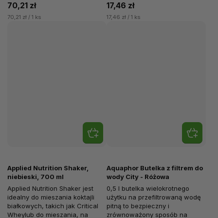
70,21 zł
17,46 zł
70,21 zł / 1 ks
17,46 zł / 1 ks
Applied Nutrition Shaker,
Aquaphor Butelka z filtrem do
niebieski, 700 ml
wody City - Różowa
Applied Nutrition Shaker jest
0,5 l butelka wielokrotnego
idealny do mieszania koktajli
użytku na przefiltrowaną wodę
białkowych, takich jak Critical
pitną to bezpieczny i
Wheylub do mieszania, na
zrównoważony sposób na