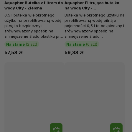
Aquaphor Butelka z filtrem do
Aquaphor Filtrująca butelka
wody City - Zielona
na wodę City -
Ciemnoniebieska
0,5 l butelka wielokrotnego
Butelka wielokrotnego użytku na
użytku na przefiltrowaną wodę
przefiltrowaną wodę pitną o
pitną to bezpieczny i
pojemności 0,5 l to bezpieczny i
zrównoważony sposób na
zrównoważony sposób na
zmniejszenie śladu plastiku przy
zmniejszenie śladu
jednoczesnym zachowaniu
plastikowego, jednocześnie
Na stanie
(2 szt)
Na stanie
(6 szt)
nawodnienia przez...
dbając o...
57,58 zł
59,38 zł