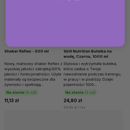
1 ks
Shaker Reflex - 500 ml
Skill Nutrition Butelka na
wodę, Czarna, 1000 ml
Nowy, markowy shaker Reflex z
Stylowa i wytrzymała butelka,
wysokiej jakości zakrętką.100%
która zadba o Twoje
jakości i funkcjonalności. Użyte
nawodnienie podczas treningu,
materiały są bezpieczne dla
w pracy i w podróży. Dzięki
żywności i spełniają
pojemności 1000...
najsurowsze kryteria.
Na stanie
(4 szt)
Na stanie
(3 szt)
11,13 zł
24,80 zł
24,80 zł / 1 ks