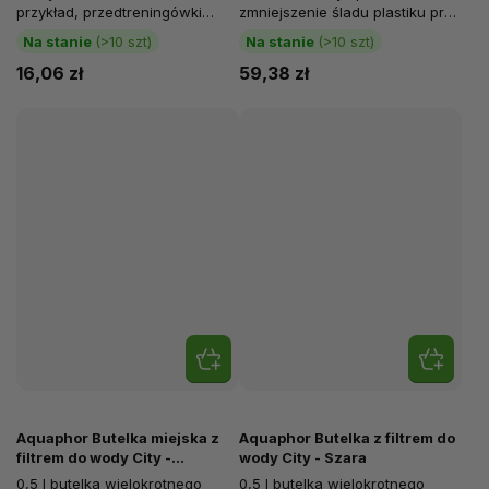
przykład, przedtreningówki
zmniejszenie śladu plastiku przy
Pump 3G. Ten shaker ma
jednoczesnym zachowaniu
Na stanie
(>10 szt)
Na stanie
(>10 szt)
pojemność...
nawodnienia przez...
16,06 zł
59,38 zł
Aquaphor Butelka miejska z
Aquaphor Butelka z filtrem do
filtrem do wody City -
wody City - Szara
niebieska
0,5 l butelka wielokrotnego
0,5 l butelka wielokrotnego