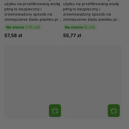
użytku na przefiltrowaną wodę
użytku na przefiltrowaną wodę
pitną to bezpieczny i
pitną to bezpieczny i
zrównoważony sposób na
zrównoważony sposób na
zmniejszenie śladu plastiku przy
zmniejszenie śladu plastiku przy
jednoczesnym zachowaniu
jednoczesnym zachowaniu
Na stanie
(>10 szt)
Na stanie
(5 szt)
nawodnienia przez...
nawodnienia przez...
57,58 zł
55,77 zł