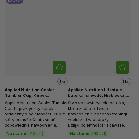
Nowość
1 ks
1 ks
Applied Nutrition Cooler
Applied Nutrition Lifestyle
Tumbler Cup, Kubek
butelka na wodę, Niebieska,
Termiczny, Niebieski, 1200 ml
1000 ml
Applied Nutrition Cooler Tumbler
Stylowa i wytrzymała butelka,
Cup to praktyczny kubek
która zadba o Twoje
termiczny o pojemności 1200 ml,
nawodnienie podczas treningu,
który pomoże Ci utrzymać
w biurze i w podróży.
odpowiednie nawodnienie
Dzięki pojemności 1 l zawsze
przez cały dzień. Niezależnie od
będziesz mieć pod ręką
Na stanie
(>10 szt)
Na stanie
(>10 szt)
tego,...
wystarczającą...