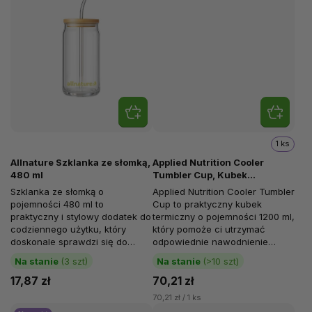
1 ks
Allnature Szklanka ze słomką,
Applied Nutrition Cooler
480 ml
Tumbler Cup, Kubek
termiczny, Biały, 1200 ml
Szklanka ze słomką o
Applied Nutrition Cooler Tumbler
pojemności 480 ml to
Cup to praktyczny kubek
praktyczny i stylowy dodatek do
termiczny o pojemności 1200 ml,
codziennego użytku, który
który pomoże ci utrzymać
doskonale sprawdzi się do
odpowiednie nawodnienie
domowych lemoniad, mrożonej
przez cały dzień. Niezależnie od
Na stanie
(3 szt)
Na stanie
(>10 szt)
kawy, smoothie oraz...
tego,...
17,87 zł
70,21 zł
70,21 zł / 1 ks