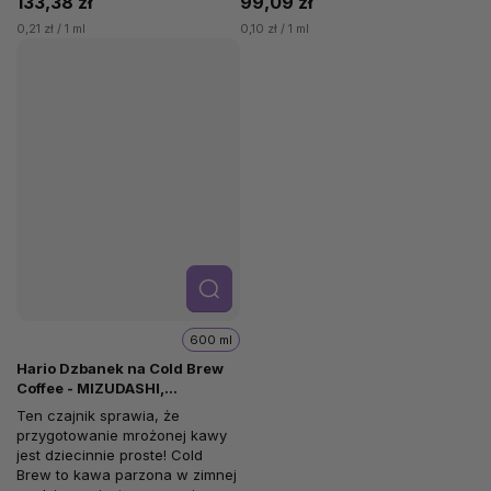
133,38 zł
99,09 zł
0,21 zł / 1 ml
0,10 zł / 1 ml
Szcze
góły
600 ml
Hario Dzbanek na Cold Brew
Coffee - MIZUDASHI,
czerwony, 600 ml
Ten czajnik sprawia, że
przygotowanie mrożonej kawy
jest dziecinnie proste! Cold
Brew to kawa parzona w zimnej