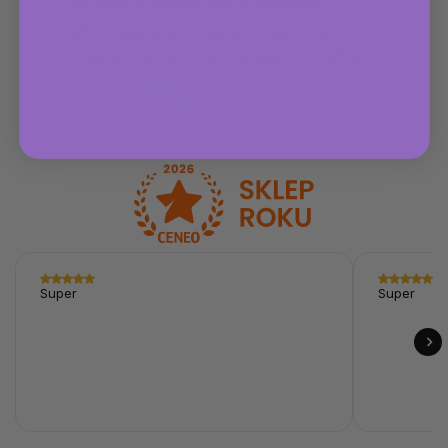
350+ zaufanych opinii. Z nami nie
musisz martwić się o swoją przesyłkę.
Super
Super