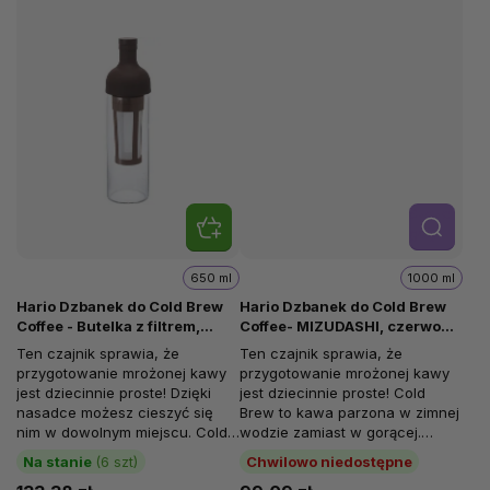
Szcze
góły
650 ml
1000 ml
Hario Dzbanek do Cold Brew
Hario Dzbanek do Cold Brew
Coffee - Butelka z filtrem,
Coffee- MIZUDASHI, czerwony,
brązowa, 650 ml
1000 ml
Ten czajnik sprawia, że
Ten czajnik sprawia, że
przygotowanie mrożonej kawy
przygotowanie mrożonej kawy
jest dziecinnie proste! Dzięki
jest dziecinnie proste! Cold
nasadce możesz cieszyć się
Brew to kawa parzona w zimnej
nim w dowolnym miejscu. Cold
wodzie zamiast w gorącej.
Brew to kawa parzona w zimnej
"Parzenie" zimną wodą
Na stanie
(6 szt)
Chwilowo niedostępne
wodzie...
zapobiega...