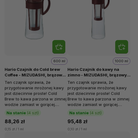
600 ml
1000 ml
Hario Czajnik do Cold brew
Hario Czajnik do kawy na
Coffee - MIZUDASHI, brązowy,
zimno - MIZUDASHI, brązowy,
600 ml
1000 ml
Ten czajnik sprawia, że
Ten czajnik sprawia, że
przygotowanie mrożonej kawy
przygotowanie mrożonej kawy
jest dziecinnie proste! Cold
jest dziecinnie proste! Cold
Brew to kawa parzona w zimnej
Brew to kawa parzona w zimnej
wodzie zamiast w gorącej.
wodzie zamiast w gorącej.
"Parzenie" zimną wodą
"Parzenie" zimną wodą
Na stanie
(4 szt)
Na stanie
(4 szt)
zapobiega...
zapobiega...
88,26 zł
95,48 zł
0,15 zł / 1 ml
0,10 zł / 1 ml