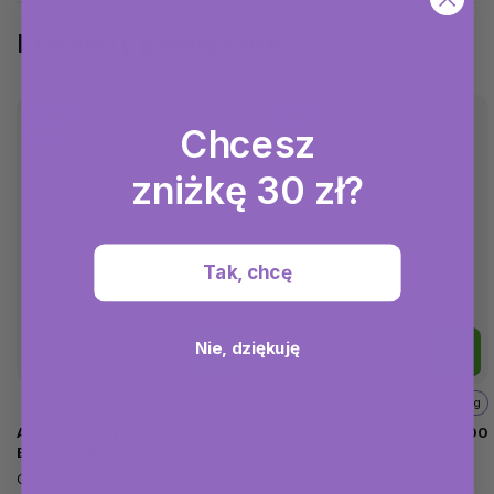
Produkty powiązane
🌱 Vegan
🌱 Vegan
Chcesz
💚 BIO
💚 BIO
zniżkę 30 zł?
Tak, chcę
Nie, dziękuję
250 ml
1000 g
Allnature Olej z pestek dyni
GRIZLY Nasiona chia BIO, 1000
BIO, 250 ml
g
Olej z pestek dyni tłoczony z
GRIZLY Nasiona chia w jakości