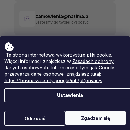
zamowienia@natima.pl
Jesteśmy do twojej dyspozycji
Ta strona internetowa wykorzystuje pliki cookie.
Więcej informacji znajdziesz w
Zasadach ochrony
danych osobowych
. Informacje o tym, jak Google
przetwarza dane osobowe, znajdziesz tutaj:
https://business.safety.google/intl/pl/privacy/
.
Ustawienia
Opracował Shoptet Premium
Copyright 2026
Natima
. Wszystkie prawa zastrzeżone.
Zgadzam się
Odrzucić
Edytuj ustawienia plików cookie