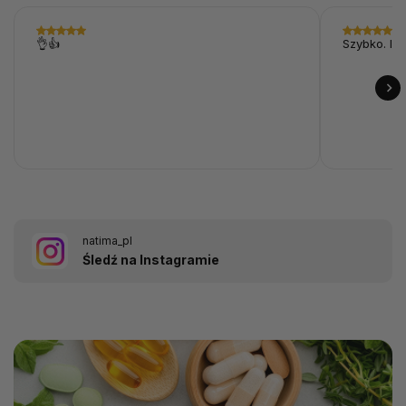
👌👍
Szybko. I p
natima_pl
Śledź na Instagramie