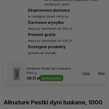
zaufanych opinii
Ekspresowa dostawa
w następny dzień roboczy
Darmowa wysyłka
dotyczy zamówień od 300 zł
Prezent gratis
dotyczy zamówień od 220 zł
Dostępne produkty
gotowe do wysyłki
Allnature Pestki dyni łuskane,
1000 g
Opis
Warto
39,11 zł
Do koszyka
Allnature Pestki dyni łuskane, 1000