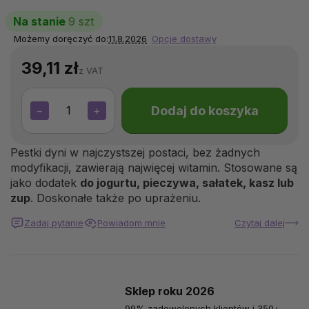
Na stanie
9 szt
Możemy doręczyć do:
11.8.2026
Opcje dostawy
39,11 zł
z VAT
Dodaj do koszyka
−
+
Pestki dyni w najczystszej postaci, bez żadnych
modyfikacji, zawierają najwięcej witamin. Stosowane są
jako dodatek
do jogurtu, pieczywa, sałatek, kasz lub
zup
. Doskonałe także po uprażeniu.
Zadaj pytanie
Powiadom mnie
Czytaj dalej
Sklep roku 2026
99% zadowolonych klientów i 350+