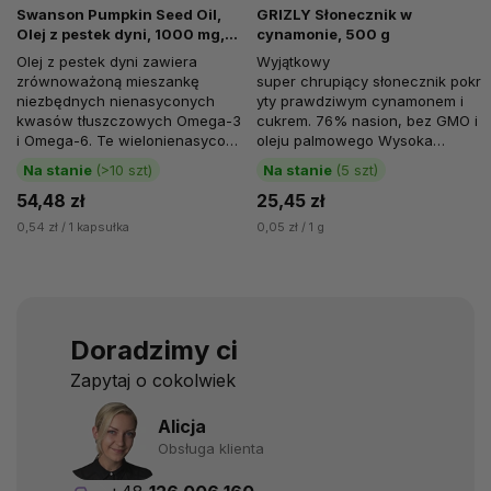
Swanson Pumpkin Seed Oil,
GRIZLY Słonecznik w
Olej z pestek dyni, 1000 mg,
cynamonie, 500 g
100 kapsułek softgel
Olej z pestek dyni zawiera
Wyjątkowy
zrównoważoną mieszankę
super chrupiący słonecznik pokr
niezbędnych nienasyconych
yty prawdziwym cynamonem i
kwasów tłuszczowych Omega-3
cukrem. 76% nasion, bez GMO i
i Omega-6. Te wielonienasycone
oleju palmowego Wysoka
kwasy tłuszczowe odgrywają
zawartość białka i...
Na stanie
(>10 szt)
Na stanie
(5 szt)
wiele ważnych...
54,48 zł
25,45 zł
0,54 zł / 1 kapsułka
0,05 zł / 1 g
Doradzimy ci
Zapytaj o cokolwiek
Alicja
Obsługa klienta