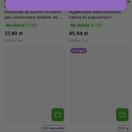
nasion pochodzących z
BIO są naturalnym źródłem białka
rolnictwa ekologicznego.
i błonnika. Dzięki swoim
Doskonały do kuchni na zimno
wyjątkowym właściwościom
jako uniwersalny dodatek do
należą do popularnych
sałatek warzywnych, past,
superfoods. Nasiona szałwii
Na stanie
(1 szt)
Na stanie
(6 szt)
dressingów,...
hiszpańskiej...
37,40 zł
45,94 zł
0,15 zł / 1 ml
0,05 zł / 1 g
🌱 Vegan
100 kapsułek
500 g