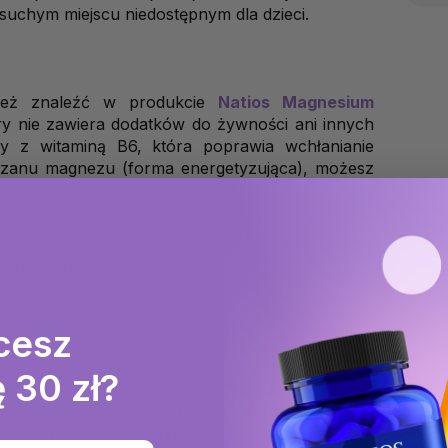
uchym miejscu niedostępnym dla dzieci.
nież znaleźć w produkcie
Natios Magnesium
óry nie zawiera dodatków do żywności ani innych
y z witaminą B6, która poprawia wchłanianie
błczanu magnezu (forma energetyzująca), możesz
+ B6
.
sułka
% RWS*
mg
33
cesz
 30 zł?
[
gnezu (33% RWS**)
buforowany bisglicynian
gnezu, kwas cytrynowy)], kapsułka żelatynowa
żelaza), substancja wypełniająca