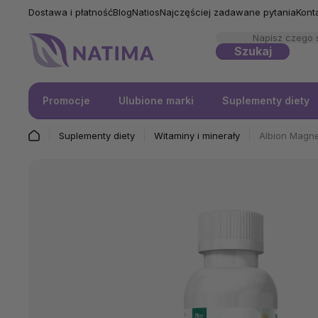
Dostawa i płatność
Blog
Natios
Najczęściej zadawane pytania
Kont
Szukaj
Promocje
Ulubione marki
Suplementy diety
Suplementy diety
Witaminy i minerały
Albion Magn