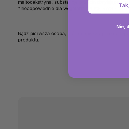
maltodekstryna, substancje przeciwzbrylające (s
Tak
*nieodpowiednie dla wegetarian. **% RWS - % ref
Nie, 
Bądź pierwszą osobą, która napisze opinię do teg
produktu.