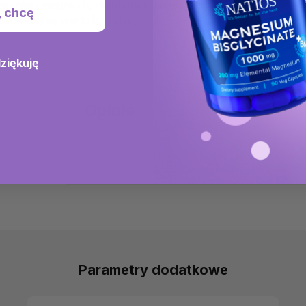
tearynian magnezu, dwutlenek krzemu).
, chcę
erencyjnej wartości spożycia.
dziękuję
o
Opinie
Dodaj ocenę
Parametry dodatkowe