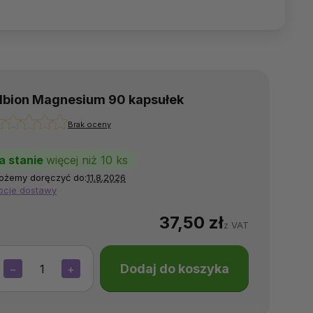
lbion Magnesium 90 kapsułek
Brak oceny
a stanie
więcej niż 10 ks
ożemy doręczyć do:
11.8.2026
pcje dostawy
37,50 zł
z VAT
Dodaj do koszyka
−
+