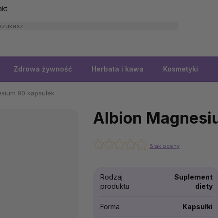
akt
Zdrowa żywność
Herbata i kawa
Kosmetyki
esium 90 kapsułek
Albion Magnesi
Brak oceny
Rodzaj
Suplement
produktu
diety
Forma
Kapsułki