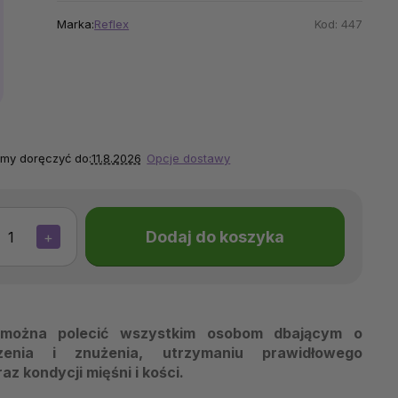
Marka:
Reflex
Kod:
447
my doręczyć do:
11.8.2026
Opcje dostawy
Dodaj do koszyka
+
 można polecić wszystkim osobom dbającym o
zenia i znużenia, utrzymaniu prawidłowego
 kondycji mięśni i kości.