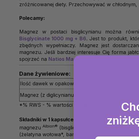
zróżnicowanej diety. Przechowywać w chłodnym, s
Polecamy:
Magnez w postaci bisglicynianu można rów
Bisglycinate 1000 mg + B6
. Jest to produkt, kt
zbędnych wypełniaczy. Magnez jest dostarczan
magnezu. Jeśli bardziej interesuje Cię forma ja
spojrzeć na
Natios Magnesium Malate 1000 mg 
Dane żywieniowe:
Ilość dawek w opakowaniu: 90 x 1 kapsułka
1 kap
Magnez (z diglicynianu magnezu)
125 
Ch
*% RWS - % wartości referencyjnej spożycia
zniżkę
Składniki w 1 kapsułce żelatynowej*:
125 mg ma
Albion®
magnezu
(bisglicynian magnezu, tlenek ma
(żelatyna wołowa*, barwnik tlenek i wodorotlenek 