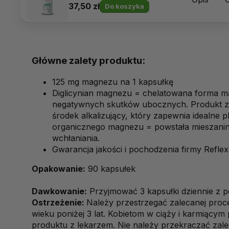
37,50 zł
Do koszyka
Główne zalety produktu:
125 mg magnezu na 1 kapsułkę
Diglicynian magnezu
= chelatowana forma m
negatywnych skutków ubocznych. Produkt z
środek alkalizujący, który zapewnia idealne 
organicznego magnezu = powstała mieszanina 
wchłaniania.
Gwarancja jakości i pochodzenia firmy Reflex 
Opakowanie:
90 kapsułek
Dawkowanie:
Przyjmować 3 kapsułki dziennie z po
Ostrzeżenie:
Należy przestrzegać zalecanej proc
wieku poniżej 3 lat. Kobietom w ciąży i karmiącym
produktu z lekarzem. Nie należy przekraczać zaleca