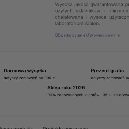
Wysoka jakość gwarantowana prz
użytych składników + minimum
chelatowana i wysoce użytecz
laboratorium Albion.
Zadaj pytanie
Powiadom mnie
Darmowa wysyłka
Prezent gratis
dotyczy zamówień od 300 zł
dotyczy zamówień od
Sklep roku 2026
99% zadowolonych klientów i 350+ zaufanyc
Ocena produktu
Produkty powiązane