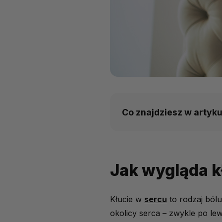
Co znajdziesz w artyku
Jak wygląda kłucie w se
Jak wygląda k
Najczęstsze przyczyny
Kiedy zgłosić się do leka
Kłucie w
sercu
to rodzaj bólu
Diagnostyka i leczenie
okolicy serca – zwykle po lew