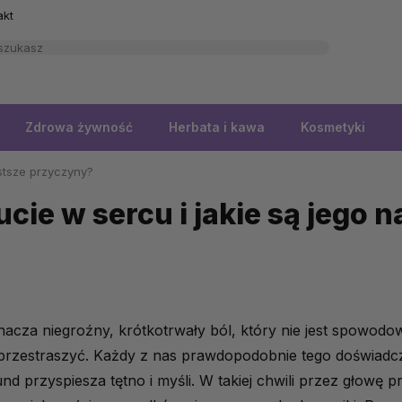
akt
Zdrowa żywność
Herbata i kawa
Kosmetyki
ęstsze przyczyny?
cie w sercu i jakie są jego 
znacza niegroźny, krótkotrwały ból, który nie jest spow
 przestraszyć. Każdy z nas prawdopodobnie tego doświadczy
und przyspiesza tętno i myśli. W takiej chwili przez głowę 