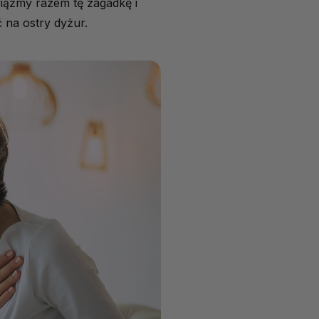
iążmy razem tę zagadkę i
 na ostry dyżur.