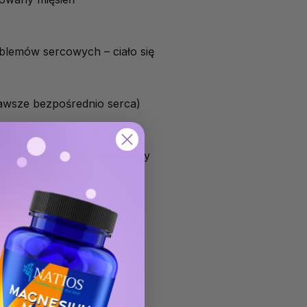
oblemów sercowych – ciało się
 zawsze bezpośrednio serca)
ej jest intensywny, długotrwały
ować ból przypominający
a. Dlatego...