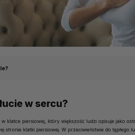
le?
rcu?
łucie w sercu?
rza?
 w klatce piersiowej, który większość ludzi opisuje jako ost
ej stronie klatki piersiowej. W przeciwieństwie do tępłego 