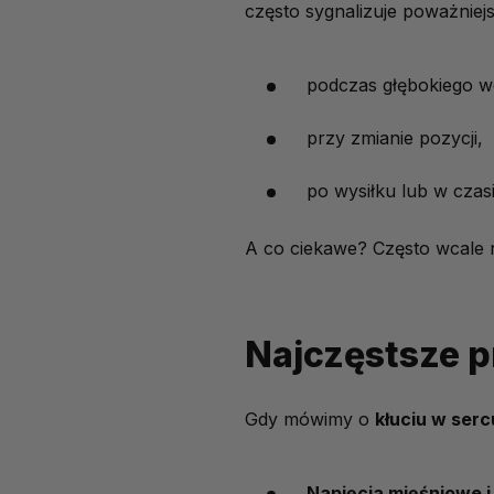
Profilaktyka
często sygnalizuje poważniej
Co warto zapamiętać?
podczas głębokiego w
przy zmianie pozycji,
po wysiłku lub w czasi
A co ciekawe? Często wcale n
Najczęstsze 
Gdy mówimy o
kłuciu w serc
Napięcia mięśniowe i