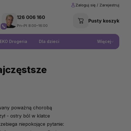
126 006 160
Pusty koszyk
Pn–Pt 8:00–16:00
EKO Drogeria
Dla dzieci
Więcej
najczęstsze
odowany poważną chorobą
ł - ostry ból w klatce
przebiega niepokojące pytanie: