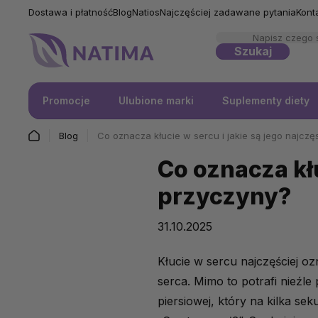
Dostawa i płatność
Blog
Natios
Najczęściej zadawane pytania
Kont
Szukaj
Promocje
Ulubione marki
Suplementy diety
Blog
Co oznacza kłucie w sercu i jakie są jego najcz
Co oznacza kłu
przyczyny?
31.10.2025
Kłucie w sercu najczęściej o
serca.
Mimo to potrafi nieźle
piersiowej, który na kilka sek