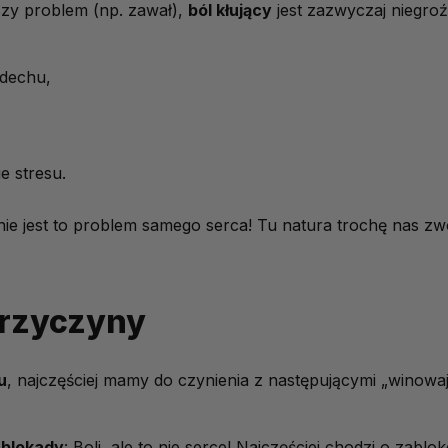
szy problem (np. zawał),
ból kłujący
jest zazwyczaj niegroź
dechu,
e stresu.
ie jest to problem samego serca! Tu natura trochę nas zw
przyczyny
u
, najczęściej mamy do czynienia z następującymi „winowaj
 blokady
: Boli, ale to nie serce! Najczęściej chodzi o zabl