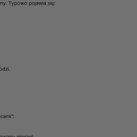
ny. Typowo pojawia się:
odzi.
cami”:
okowany mięsień