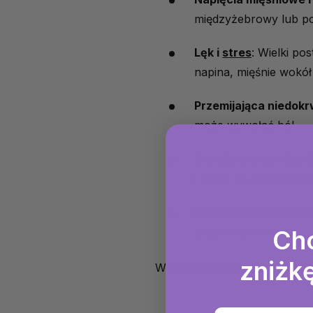
międzyżebrowy lub po
Lęk i
stres
: Wielki p
napina, mięśnie wokół k
Przemijająca niedokr
może wywołać ból.
Zapalenie osierdzia (
i nasila się w pozycji 
Problemy z
trawieni
problemy sercowe.
Ch
zniżkę
W rzadkich przypadkach jed