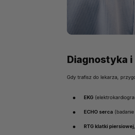
Diagnostyka i
Gdy trafisz do lekarza, przyg
EKG
(elektrokardiogra
ECHO serca
(badanie
RTG klatki piersiowej