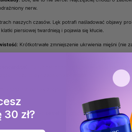
drażniony nerw.
ostrach naszych czasów. Lęk potrafi naśladować objawy pr
latki piersiowej twardnieją i pojawia się kłucie.
wistość
: Krótkotrwałe zmniejszenie ukrwienia mięśni (nie
pericarditis)
: Tu już ostrożnie – jeśli ból w klatce piersiow
leżącej, może to być zapalenie osierdzia.
em
: Zgaga lub refluks żołądkowo-przełykowy mogą powod
cesz
 30 zł?
nak winny może być
zawał
lub inny nagła niewydolność serc