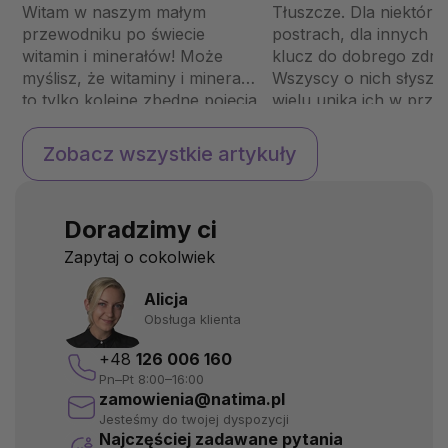
dlaczego nasze ciało
niezbędnym
Witam w naszym małym
Tłuszcze. Dla niektóry
tak bardzo ich
składnikiem nasze
przewodniku po świecie
postrach, dla innych t
potrzebuje?
diety?
witamin i minerałów! Może
klucz do dobrego zdro
myślisz, że witaminy i minerały
Wszyscy o nich słyszel
to tylko kolejne zbędne pojęcia
wielu unika ich w prze
na etykietach żywności, ale w
że są przyczyną nadwa
rzeczywistości są to kluczowe
czy rzeczywiście tak je
Zobacz wszystkie artykuły
składniki, które utrzymują
Jakie tłuszcze powinn
nasze ciało w ruchu jak
częścią naszej diety i 
dobrze naoliwiona maszyna.
są one tak ważne dla 
Doradzimy ci
W tym artykule przedstawimy
ciała? Przyjrzyjmy się 
kilka ważnych minerałów i
Rola tłuszczów w dieci
Zapytaj o cokolwiek
witamin oraz przyjrzymy ...
Tłusz...
Alicja
Obsługa klienta
+48
126 006 160
Pn–Pt 8:00–16:00
zamowienia@natima.pl
Jesteśmy do twojej dyspozycji
Najczęściej zadawane pytania