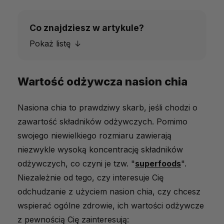
Co znajdziesz w artykule?
Pokaż listę
Wartość odżywcza nasion chia
Wartość odżywcza nasion chia
Korzyści zdrowotne nasion chia
Nasiona chia to prawdziwy skarb, jeśli chodzi o
Jak wprowadzić nasiona chia do
zawartość składników odżywczych. Pomimo
codziennej diety
swojego niewielkiego rozmiaru zawierają
Wskazówki i zalecenia dotyczące
niezwykle wysoką koncentrację składników
stosowania
odżywczych, co czyni je tzw. "
superfoods
".
Niezależnie od tego, czy interesuje Cię
Skutki uboczne nasion chia
odchudzanie z użyciem nasion chia, czy chcesz
Jakie nasiona chia znajdziesz u nas?
wspierać ogólne zdrowie, ich wartości odżywcze
Podsumowanie
z pewnością Cię zainteresują: