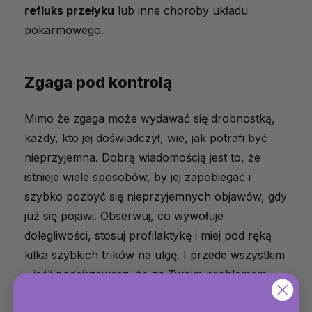
refluks przełyku
lub inne choroby układu
pokarmowego.
Zgaga pod kontrolą
Mimo że zgaga może wydawać się drobnostką,
każdy, kto jej doświadczył, wie, jak potrafi być
nieprzyjemna. Dobrą wiadomością jest to, że
istnieje wiele sposobów, by jej zapobiegać i
szybko pozbyć się nieprzyjemnych objawów, gdy
już się pojawi. Obserwuj, co wywołuje
dolegliwości, stosuj profilaktykę i miej pod ręką
kilka szybkich trików na ulgę. I przede wszystkim
– jeśli podejrzewasz, że za Twoim problemem
może kryć się coś więcej niż tylko obfita kolacja,