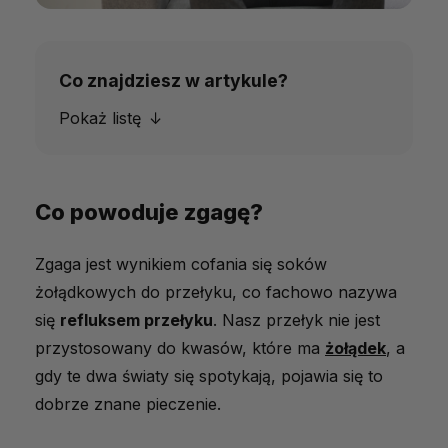
Co znajdziesz w artykule?
Pokaż listę
Co powoduje zgagę?
Co powoduje zgagę?
Szybkie sposoby na ulgę
Zgaga jest wynikiem cofania się soków
Jak zapobiegać nawrotom zgagi?
żołądkowych do przełyku, co fachowo nazywa
Kiedy zgłosić się do lekarza?
się
refluksem przełyku
. Nasz przełyk nie jest
Zgaga pod kontrolą
przystosowany do kwasów, które ma
żołądek
, a
gdy te dwa światy się spotykają, pojawia się to
dobrze znane pieczenie.