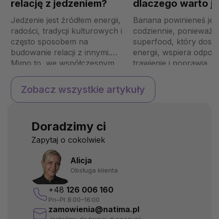
relację z jedzeniem?
dlaczego warto j
codziennie?
Jedzenie jest źródłem energii,
Banana powinieneś jeś
radości, tradycji kulturowych i
codziennie, ponieważ t
często sposobem na
superfood, który dost
budowanie relacji z innymi.
energii, wspiera odporność,
Mimo to, we współczesnym
trawienie i poprawia
świecie jedzenie staje się
wydolność sportową. J
źródłem stresu, wyrzutów
słodki, pożywny, łatwo
Zobacz wszystkie artykuły
sumienia i niepotrzebnych
dostępny i możesz się
ograniczeń. Jak więc znaleźć
niego o każdej porze dn
równowagę i zacząć
Dzięki wysokiej zawart
Doradzimy ci
postrzegać jedzenie jako
witamin, minerałów i b
naturalną część życia, a nie
ma wiele korzyści zdro
Zapytaj o cokolwiek
jako wroga? Co oznacza
zdrowa re...
Alicja
Obsługa klienta
+48
126 006 160
Pn–Pt 8:00–16:00
zamowienia@natima.pl