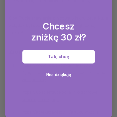
nie wahaj się skonsultować ze specjalistą.
Oby Twoje
trawienie
pracowało jak w zegarku, a
Chcesz
żołądek był spokojny nawet po świątecznej
uczcie!
zniżkę 30 zł?
Źródła
Tak, chcę
https://www.doz.pl/czytelnia/a15086-
Zgaga__przyczyny_objawy_leczenie_domo
Nie, dziękuję
we_sposoby
https://upacjenta.pl/poradnik/domowe-
sposoby-na-zgage
https://aptekazawiszy.pl/artykuly/ktore-