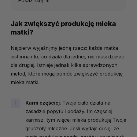
Pokaż listę
Jak zwiększyć produkcję mleka matki?
Jak zwiększyć produkcję mleka
matki?
Połączenie Kozieradki z Drapaczem
Jak stosować Kozieradkę i Drapacz?
Najpierw wyjaśnijmy jedną rzecz: każda matka
Działania niepożądane i skutki uboczne
jest inna i to, co działa dla jednej, nie musi działać
dla drugiej. Istnieje jednak kilka sprawdzonych
Czy stosowanie kozieradki i drapacza w
metod, które mogą pomóc zwiększyć produkcję
czasie ciąży jest bezpieczne?
mleka matki.
Kilka ostatnich porad dla mam
Jakie produkty na wsparcie karmienia
Karm częściej
: Twoje ciało działa na
piersią znajdziesz u nas?
zasadzie popytu i podaży. Im częściej
karmisz, tym więcej mleka produkują Twoje
gruczoły mleczne. Jeśli wydaje ci się, że
twoja produkcja spada, spróbuj zwiększyć