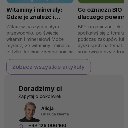
Witaminy i minerały:
Co oznacza BIO i
Gdzie je znaleźć i
dlaczego powinni
dlaczego nasze ciało
preferować?
Witam w naszym małym
BIO, organiczne, eko…
tak bardzo ich
przewodniku po świecie
spotkałeś się z tymi te
potrzebuje?
witamin i minerałów! Może
podczas zakupów lub
myślisz, że witaminy i minerały
dyskusjach na temat
to tylko kolejne zbędne pojęcia
środowiska czy zdrow
na etykietach żywności, ale w
odżywiania. Ale co to
rzeczywistości są to kluczowe
właściwie oznacza? Dl
Zobacz wszystkie artykuły
składniki, które utrzymują
produkty BIO są uważ
nasze ciało w ruchu jak
lepsze? Czy różnica m
dobrze naoliwiona maszyna.
produktami BIO a
Doradzimy ci
W tym artykule przedstawimy
konwencjonalnymi jest
kilka ważnych minerałów i
rzeczywiście tak istot
Zapytaj o cokolwiek
witamin oraz przyjrzymy ...
tym artykule przyjrzym
co naprawdę oznacza B
Alicja
Obsługa klienta
+48
126 006 160