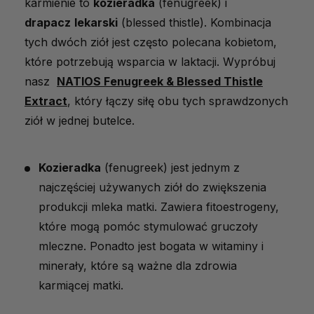
karmienie to
kozieradka
(fenugreek) i
drapacz
lekarski
(blessed thistle). Kombinacja
tych dwóch ziół jest często polecana kobietom,
które potrzebują wsparcia w laktacji. Wypróbuj
nasz
NATIOS Fenugreek & Blessed Thistle
Extract
, który łączy siłę obu tych sprawdzonych
ziół w jednej butelce.
Kozieradka
(fenugreek) jest jednym z
najczęściej używanych ziół do zwiększenia
produkcji mleka matki. Zawiera fitoestrogeny,
które mogą pomóc stymulować gruczoły
mleczne. Ponadto jest bogata w witaminy i
minerały, które są ważne dla zdrowia
karmiącej matki.