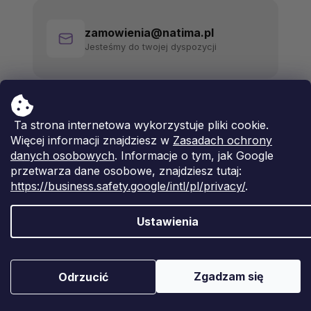
zamowienia@natima.pl
Jesteśmy do twojej dyspozycji
Ta strona internetowa wykorzystuje pliki cookie.
Więcej informacji znajdziesz w
Zasadach ochrony
danych osobowych
. Informacje o tym, jak Google
przetwarza dane osobowe, znajdziesz tutaj:
https://business.safety.google/intl/pl/privacy/
.
Ustawienia
Opracował Shoptet Premium
Copyright 2026
Natima
. Wszystkie prawa zastrzeżone.
Zgadzam się
Odrzucić
Edytuj ustawienia plików cookie