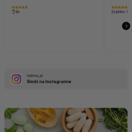
👌👍
Szybko. I p
natima_pl
Śledź na Instagramie