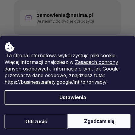
zamowienia@natima.pl
Jesteśmy do twojej dyspozycji
Ta strona internetowa wykorzystuje pliki cookie.
Więcej informacji znajdziesz w
Zasadach ochrony
danych osobowych
. Informacje o tym, jak Google
przetwarza dane osobowe, znajdziesz tutaj:
https://business.safety.google/intl/pl/privacy/
.
Ustawienia
Opracował Shoptet Premium
Copyright 2026
Natima
. Wszystkie prawa zastrzeżone.
Zgadzam się
Odrzucić
Edytuj ustawienia plików cookie