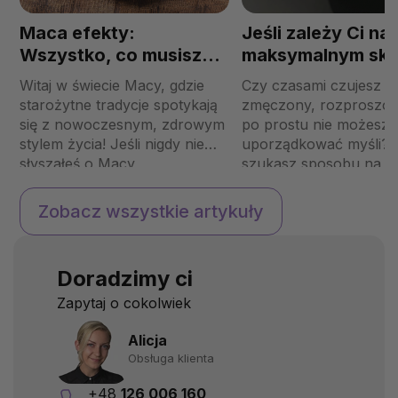
Maca efekty:
Jeśli zależy Ci na
Wszystko, co musisz
maksymalnym sku
wiedzieć
i koncentracji po
Witaj w świecie Macy, gdzie
Czy czasami czujesz si
nauki, wybierz Na
starożytne tradycje spotykają
zmęczony, rozproszon
Mind Focus!
się z nowoczesnym, zdrowym
po prostu nie możesz
stylem życia! Jeśli nigdy nie
uporządkować myśli? J
słyszałeś o Macy
szukasz sposobu na
peruwiańskiej, czeka was wiele
zwiększenie koncentrac
ciekawych odkryć. Ten
poprawę pamięci i wsp
Zobacz wszystkie artykuły
superfood z Dalekich And
wydajności umysłowej
staje się coraz bardziej
dla Ciebie rozwiązanie!
popularny ze względu na
Mind Focus to suplemen
Doradzimy ci
swoje niesamowite działanie na
który dzięki starannie 
ludzkie zdrowie. Bez względu
mieszance ziół i aktyw
Zapytaj o cokolwiek
na to, czy chcesz poprawić
składników podnosi Tw
swoj...
funkcje ...
Alicja
Obsługa klienta
+48
126 006 160