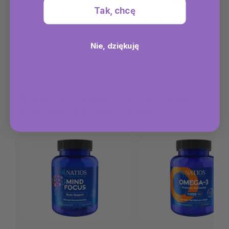
odpowiednie kroki, aby sobie z tym poradzić.
Tak, chcę
Pamiętaj, że przy odpowiednim wsparciu i
leczeniu można prowadzić pełne i szczęśliwe
życie, niezależnie od tego, czy ADHD jest częścią
Nie, dziękuję
Twojego życia, czy życia kogoś, kogo kochasz.
Suplementy diety, które mogą
być pomocne przy ADHD: