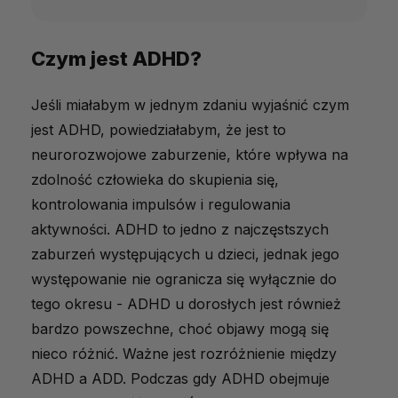
Czym jest ADHD?
Czym jest ADHD?
Główne sygnały ostrzegawcze ADHD
Jeśli miałabym w jednym zdaniu wyjaśnić czym
Jak rozpoznać różnicę między
jest ADHD, powiedziałabym, że jest to
normalnym zachowaniem a ADHD?
neurorozwojowe zaburzenie, które wpływa na
Kiedy szukać pomocy specjalisty?
zdolność człowieka do skupienia się,
kontrolowania impulsów i regulowania
Znane osoby żyjące z ADHD
aktywności. ADHD to jedno z najczęstszych
Podsumowanie o ADHD
zaburzeń występujących u dzieci, jednak jego
Suplementy diety, które mogą być
występowanie nie ogranicza się wyłącznie do
pomocne przy ADHD:
tego okresu - ADHD u dorosłych jest również
bardzo powszechne, choć objawy mogą się
nieco różnić. Ważne jest rozróżnienie między
ADHD a ADD. Podczas gdy ADHD obejmuje