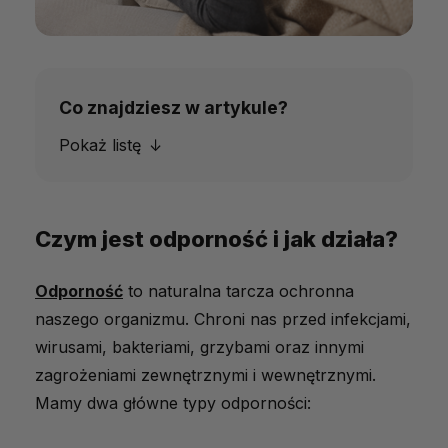
Co znajdziesz w artykule?
Pokaż listę
Czym jest odporność i jak działa?
Czym jest odporność i jak działa?
Jak rozpoznać osłabioną odporność?
Odporność
to naturalna tarcza ochronna
Przyczyny osłabionej odporności
naszego organizmu. Chroni nas przed infekcjami,
Jak naturalnie wzmocnić odporność?
wirusami, bakteriami, grzybami oraz innymi
Dieta i suplementy
zagrożeniami zewnętrznymi i wewnętrznymi.
Mamy dwa główne typy odporności:
Styl życia
Zioła i środki naturalne