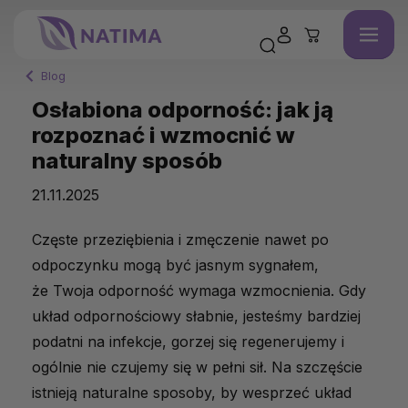
Blog
Osłabiona odporność: jak ją
rozpoznać i wzmocnić w
naturalny sposób
21.11.2025
Częste
przeziębienia
i
zmęczenie
nawet
po
odpoczynku
mogą
być
jasnym
sygnałem,
że
T
woja
odporność
wymaga
wzmocnienia.
Gdy
układ odpornościowy słabnie, jesteśmy bardziej
podatni na infekcje, gorzej się regenerujemy i
ogólnie nie czujemy się w pełni sił. Na szczęście
istnieją naturalne sposoby, by wesprzeć układ