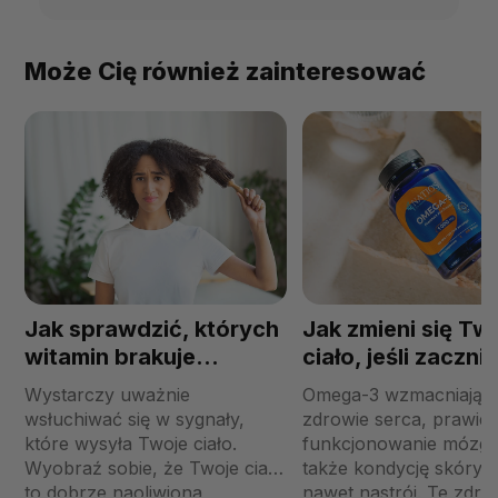
Może Cię również zainteresować
Jak sprawdzić, których
Jak zmieni się Tw
witamin brakuje
ciało, jeśli zaczni
Twojemu organizmowi?
regularnie stoso
Wystarczy uważnie
Omega-3 wzmacniają ni
omega-3?
wsłuchiwać się w sygnały,
zdrowie serca, prawid
które wysyła Twoje ciało.
funkcjonowanie mózgu
Wyobraź sobie, że Twoje ciało
także kondycję skóry 
to dobrze naoliwiona
nawet nastrój. Te zdr