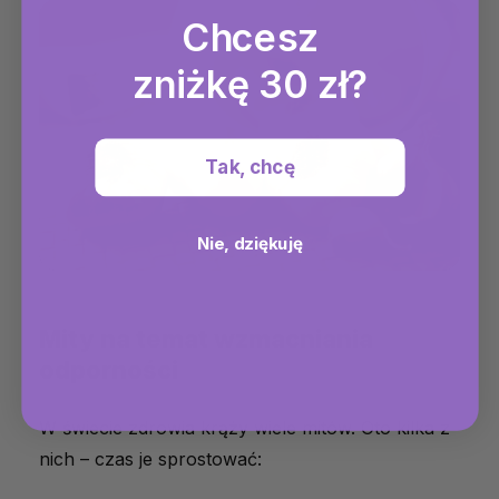
Chcesz
zniżkę 30 zł?
Tak, chcę
Nie, dziękuję
Mity na temat wzmacniania
odporności
W świecie zdrowia krąży wiele mitów. Oto kilka z
nich – czas je sprostować: