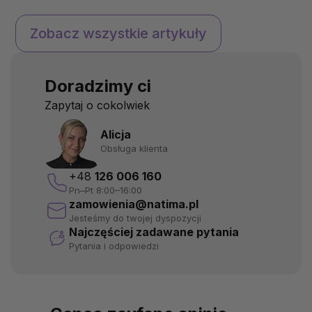
maszyna. Aby wszystko
tłuszcze, o których w 
działało, jak należy, potrzebuje
żywienia mówi się cora
Zobacz wszystkie artykuły
odpowiednich części – a
więcej, mają ogromny
witaminy są jednymi z nich.
na nasz organizm. Prz
Gdy ich brakuje, organizm
regularnym stosowani
Doradzimy ci
zaczyna wysyłać sygnały SOS.
tłuszczowe omega-3 
W dzisiejszym artykule
znacząco wspierać og
Zapytaj o cokolwiek
przyjrzymy się, jak rozpoznać,
zdrowie i przynosić
których witam...
równowagę od ...
Alicja
Obsługa klienta
+48
126 006 160
Pn–Pt 8:00–16:00
zamowienia@natima.pl
Jesteśmy do twojej dyspozycji
Najczęściej zadawane pytania
Pytania i odpowiedzi