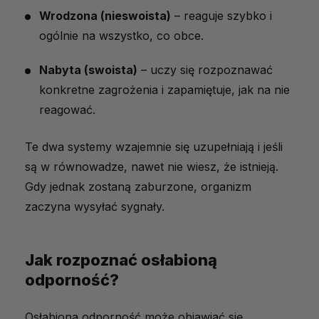
Wrodzona (nieswoista)
– reaguje szybko i
Mity na temat wzmacniania odporności
ogólnie na wszystko, co obce.
Nie czekaj, aż odporność Cię zatrzyma
Nabyta (swoista)
– uczy się rozpoznawać
konkretne zagrożenia i zapamiętuje, jak na nie
reagować.
Te dwa systemy wzajemnie się uzupełniają i jeśli
są w równowadze, nawet nie wiesz, że istnieją.
Gdy jednak zostaną zaburzone, organizm
zaczyna wysyłać sygnały.
Jak rozpoznać osłabioną
odporność?
Osłabiona odporność może objawiać się