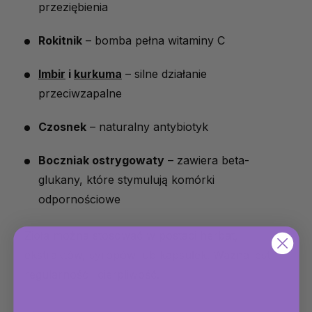
przeziębienia
Rokitnik
– bomba pełna witaminy C
Imbir
i
kurkuma
– silne działanie
przeciwzapalne
Czosnek
– naturalny antybiotyk
Boczniak ostrygowaty
– zawiera beta-
glukany, które stymulują komórki
odpornościowe
Zioła można stosować w postaci herbat,
ekstraktów, syropów lub kapsułek. Ważna jest
regularność i cierpliwość.