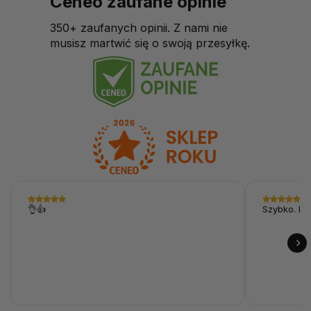
Ceneo zaufane opinie
350+ zaufanych opinii. Z nami nie
musisz martwić się o swoją przesyłkę.
👌👍
Szybko. I p