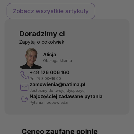
diety. Czym jest luteina?
gotowe do wykorzystan
Luteina to żółto-
Brzmi jak science ficti
Zobacz wszystkie artykuły
pomarańczowy barwnik z
naszym Natios Activat
grupy karotenoidów, który
Complex ten sen staje 
występuje w roślinnych
rzeczywistością. Witam
Doradzimy ci
produktach spożywczych,
grupy B są niezbędne 
takich jak szpinak czy jarmuż.
niezliczonych funkcji
Zapytaj o cokolwiek
W ludzkim organizmie lutein...
organizmu, od produkc
energii z pożywienia,...
Alicja
Obsługa klienta
+48
126 006 160
Pn–Pt 8:00–16:00
zamowienia@natima.pl
Jesteśmy do twojej dyspozycji
Najczęściej zadawane pytania
Pytania i odpowiedzi
Ceneo zaufane opinie