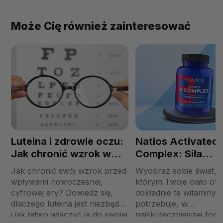
Może Cię również zainteresować
Luteina i zdrowie oczu:
Natios Activated 
Jak chronić wzrok w
Complex: Siła
erze cyfrowej?
Aktywnych Form
Jak chronić swój wzrok przed
Wyobraź sobie świat, 
Witamin z Grupy 
wpływami nowoczesnej,
którym Twoje ciało ot
cyfrowej ery? Dowiedz się,
dokładnie te witaminy, 
dlaczego luteina jest niezbędna
potrzebuje, w
i jak łatwo włączyć ją do swojej
najskuteczniejszej form