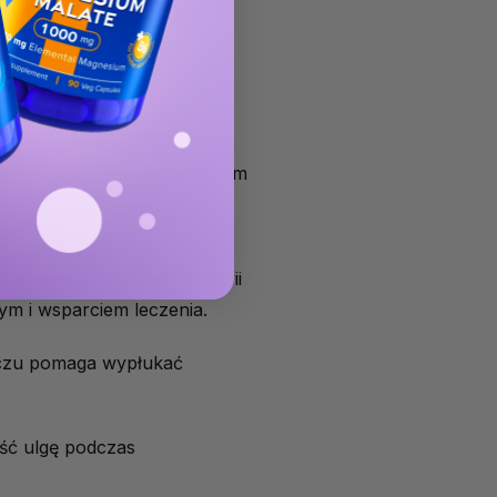
iotyki. Czasem można organizm
biegają przyleganiu bakterii
m i wsparciem leczenia.
oczu pomaga wypłukać
eść ulgę podczas