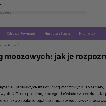
akt
Zdrowa żywność
Herbata i kawa
Kosmetyki
zybko leczyć?
g moczowych: jak je rozpozn
ązania i profilaktyka infekcji dróg moczowych. To tematy
ych (UTI) to problem, którego doświadczyło wielu ludzi p
wnież jako zapalenie pęcherza moczowego, zwykle pojawia