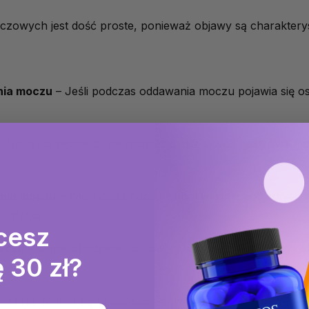
czowych jest dość proste, ponieważ objawy są charakterys
nia moczu
– Jeśli podczas oddawania moczu pojawia się ost
 Nie tylko pęcherz, ale również sama cewka moczowa moż
ania moczu
– Wiele osób odczuwa ból właśnie pod koniec m
infekcji.
cesz
oczu
– Ciągłe chodzenie do toalety, często z minimalnym 
 30 zł?
iaż nie zdarza się to zawsze, krew w moczu może być a