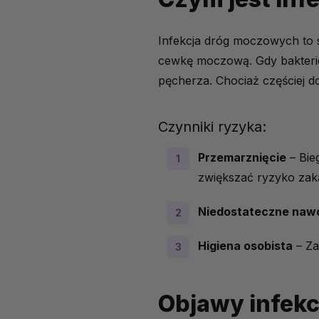
Czynniki ryzyka:
Objawy infekcji dróg m
Infekcja dróg moczowych to s
Szybkie naturalne leczeni
cewkę moczową. Gdy bakterie
pęcherza. Chociaż częściej do
Jakie produkty wspie
Leczenie infekcji dróg 
Czynniki ryzyka:
Jak zapobiec nawrotom 
Przemarznięcie
– Bie
Wskazówki dotyczące 
zwiększać ryzyko zak
O czym pamiętać, by za
Niedostateczne naw
Higiena osobista
– Za
Objawy infek