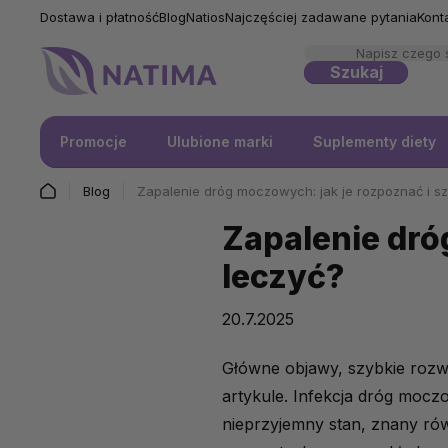
Dostawa i płatność
Blog
Natios
Najczęściej zadawane pytania
Kont
Szukaj
Promocje
Ulubione marki
Suplementy diety
Blog
Zapalenie dróg moczowych: jak je rozpoznać i s
Zapalenie dró
leczyć?
20.7.2025
Główne objawy, szybkie rozwi
artykule.
Infekcja dróg moczow
nieprzyjemny stan, znany ró