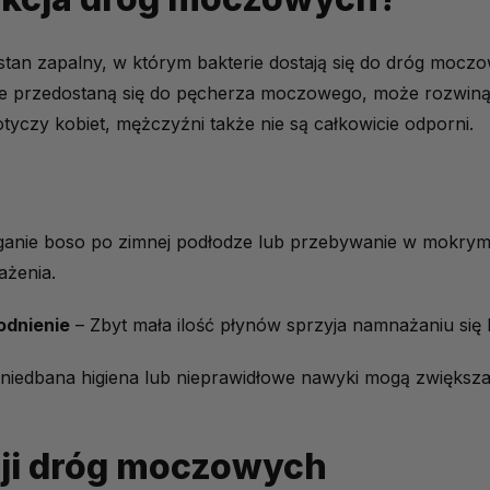
oczowych
tan zapalny, w którym bakterie dostają się do dróg moczo
e i ulga
 przedostaną się do pęcherza moczowego, może rozwinąć
tyczy kobiet, mężczyźni także nie są całkowicie odporni.
rające leczenie infekcji dróg moczowych znajdziesz u nas?
moczowych za pomocą leków
zakażenia dróg moczowych?
ganie boso po zimnej podłodze lub przebywanie w mokrym
profilaktyki:
ażenia.
dbać o zdrowe drogi moczowe?
odnienie
– Zbyt mała ilość płynów sprzyja namnażaniu się b
niedbana higiena lub nieprawidłowe nawyki mogą zwiększać
cji dróg moczowych