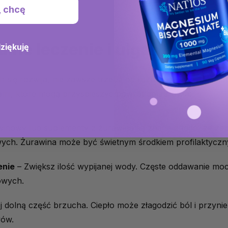
, chcę
lne leczenie i ulga
dziękuję
h się rozwija, nie zawsze trzeba od razu sięgać po antyb
i, które mogą przyspieszyć powrót do zdrowia:
inowy lub suplementy z żurawiną są znane z tego, że zapo
ych. Żurawina może być świetnym środkiem profilaktyczny
enie
– Zwiększ ilość wypijanej wody. Częste oddawanie m
owych.
j dolną część brzucha. Ciepło może złagodzić ból i przyni
wów.