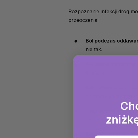
Rozpoznanie infekcji dróg mo
przeoczenia:
Ból podczas oddawa
nie tak.
Ból cewki moczowej
–
bolesna.
Ból na końcu oddaw
dodatkowym sygnałem 
Ch
Częste oddawanie m
zniżkę
zakażenia.
Krew w moczu
– Choc