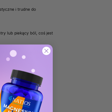
tyczne i trudne do
ry lub piekący ból, coś jest
e być bardzo wrażliwa i
ikcji, co może być
efektem, bywa także oznaką
larmującym objawem