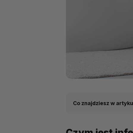
Co znajdziesz w artyku
Czym jest infekcja dróg
Czym jest inf