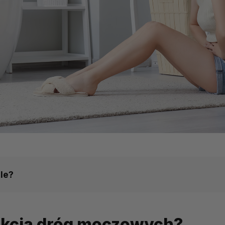
le?
 moczowych?
ekcja dróg moczowych?