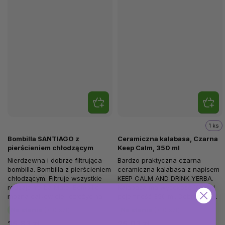
1 ks
Bombilla SANTIAGO z
Ceramiczna kalabasa, Czarna
pierścieniem chłodzącym
Keep Calm, 350 ml
Nierdzewna i dobrze filtrująca
Bardzo praktyczna czarna
bombilla. Bombilla z pierścieniem
ceramiczna kalabasa z napisem
chłodzącym. Filtruje wszystkie
KEEP CALM AND DRINK YERBA.
rodzaje Yerba Mate. Bombillę
Kalabasa ma wysokość 10 cm i
można całkowicie rozłożyć na
pojemność 350 ml. Dobrze się
części....
trzyma i pomaga utrzymać
Na stanie
(>10 szt)
Na stanie
(>10 szt)
napój...
35,83 zł
25,03 zł