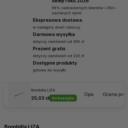
Sklep roku 2026
99% zadowolonych klientów i 350+
zaufanych opinii
Ekspresowa dostawa
w następny dzień roboczy
Darmowa wysyłka
dotyczy zamówień od 300 zł
Prezent gratis
dotyczy zamówień od 220 zł
Dostępne produkty
gotowe do wysyłki
Bombilla LIZA
Opis
Ocena pro
25,03 zł
Do koszyka
Bombilla LIZA