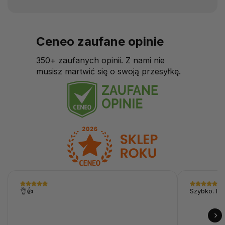
Ceneo zaufane opinie
350+ zaufanych opinii. Z nami nie
musisz martwić się o swoją przesyłkę.
👌👍
Szybko. I p