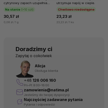
cytrynowy zapach uzupełnia
utrzymuje napój w cieple.
naturalny aromat yerba mate i
Na stanie
(>10 szt)
Chwilowo niedostępne
lekko...
30,57 zł
23,23 zł
0,08 zł / 1 g
23,23 zł / 1 ks
Doradzimy ci
Zapytaj o cokolwiek
Alicja
Obsługa klienta
+48
126 006 160
Pn–Pt 8:00–16:00
zamowienia@natima.pl
Jesteśmy do twojej dyspozycji
Najczęściej zadawane pytania
Pytania i odpowiedzi