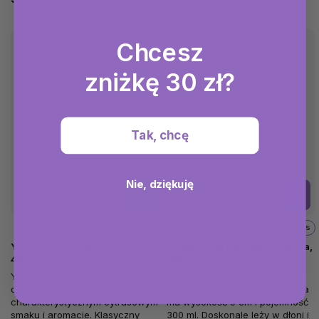
25,03 zł / 1 ks
Chcesz
zniżkę 30 zł?
Tak, chcę
Nie, dziękuję
Szcze
góły
400 g
1 ks
Yerba Mate Green LEMON -
Ceramiczna kalabasa, Zielona,
400 g
300 ml
Yerba Mate Green Lemon to
Bardzo praktyczna zielona
oryginalna mieszanka o
ceramiczna kalabasa. Kalabasa
charakterystycznym cytrusowym
ma wysokość 9 cm i pojemność
smaku i aromacie. Klasyczny
300 ml. Doskonale leży w dłoni i