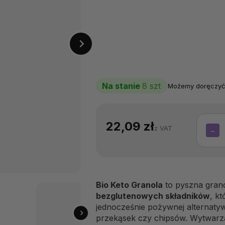
Na stanie
8 szt
Możemy doręczyć
22,09 zł
z VAT
−
Bio Keto Granola
to pyszna gran
bezglutenowych składników
, k
jednocześnie pożywnej alternaty
przekąsek czy chipsów. Wytwarza