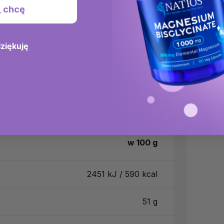
, chcę
dziękuję
w 100 g
2451 kJ / 590 kcal
51 g