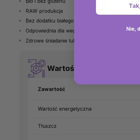
Bio i bez glutenu
Tak
RAW produkcja
Bez dodatku białego cukru
Nie, 
Odpowiednia dla wegan
Zdrowe śniadanie lub przekąska
Wartości odżywcze
Zawartość
Wartość energetyczna
Tłuszcz