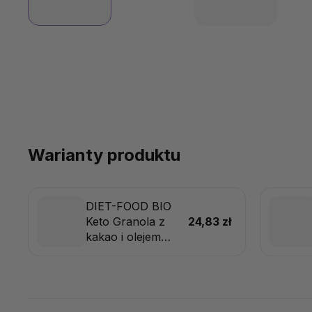
Warianty produktu
DIET-FOOD BIO
Keto Granola z
24,83 zł
kakao i olejem
pomarańczowym,
200 g