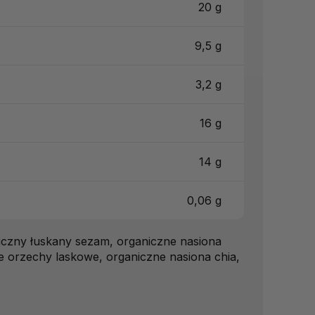
20 g
9,5 g
3,2 g
16 g
14 g
0,06 g
iczny łuskany sezam, organiczne nasiona
ne orzechy laskowe, organiczne nasiona chia,