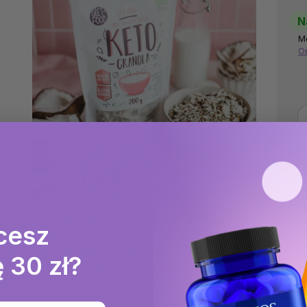
N
M
O
ds,
ych, które zwykle bazują głównie na mące
cesz
 cukru
zawiera różnorodną mieszankę wysokiej
ierzęcego, dlatego jest odpowiednia także dla
 30 zł?
erdza, że użyte składniki pochodzą z
tycydów i modyfikacji genetycznych.