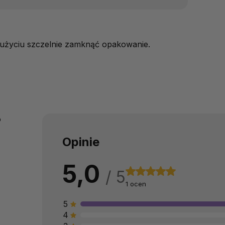
użyciu szczelnie zamknąć opakowanie.
o
Opinie
5,0
1 ocen
5
4