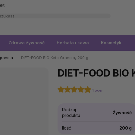
akt
Zdrowa żywność
Herbata i kawa
Kosmetyki
 granola
DIET-FOOD BIO Keto Granola, 200 g
DIET-FOOD BIO K
1 ocen
Rodzaj
Żywność
produktu
Ilość
200 g