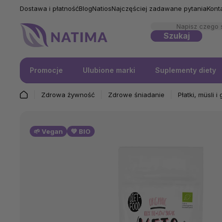
Dostawa i płatność
Blog
Natios
Najczęściej zadawane pytania
Kont
Szukaj
Promocje
Ulubione marki
Suplementy diety
Zdrowa żywność
Zdrowe śniadanie
Płatki, müsli i
🌱 Vegan
💚 BIO