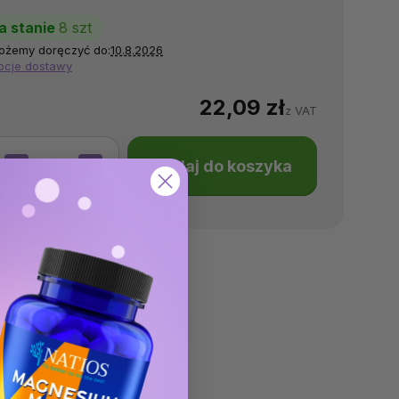
a stanie
8 szt
ożemy doręczyć do:
10.8.2026
pcje dostawy
22,09 zł
z VAT
Dodaj do koszyka
−
+