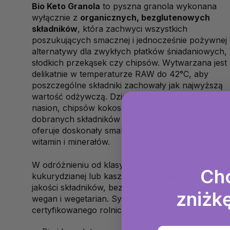
Bio Keto Granola
to pyszna granola wykonana
wyłącznie z
organicznych, bezglutenowych
składników
, która zachwyci wszystkich
poszukujących smacznej i jednocześnie pożywnej
alternatywy dla zwykłych płatków śniadaniowych,
słodkich przekąsek czy chipsów. Wytwarzana jest
delikatnie w temperaturze RAW do 42°C, aby
poszczególne składniki zachowały jak najwyższą
wartość odżywczą. Dzięki połączeniu orzechów,
nasion, chipsów kokosowych i innych starannie
dobranych składników wzbogaconych o superfoo
oferuje doskonały smak oraz naturalną zawartość
witamin i minerałów.
W odróżnieniu od klasycznych płatków śniadaniow
Ch
kukurydzianej lub kaszce, ta
granola bez dodatku
jakości składników, bez składników pochodzenia zw
zniżkę
wegan i wegetarian. Symbol zielonego liścia potwi
certyfikowanego rolnictwa ekologicznego, bez pes