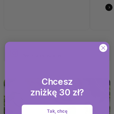
natima_pl
Śledź na Instagramie
Chcesz
zniżkę 30 zł?
Tak, chcę