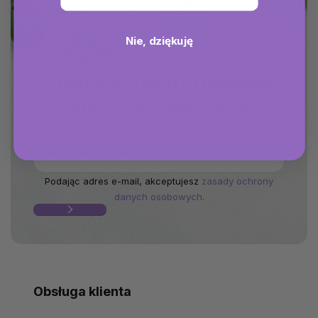
Nie, dziękuję
Promocje, rabaty i nowości
prosto na twój e-mail
Podając adres e-mail, akceptujesz
zasady ochrony
danych osobowych.
Obsługa klienta