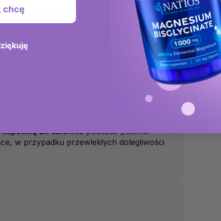
, chcę
rawidłowy stan stawów, układ nerwowy i
P
p
dziękuję
łowy stan stawów i działa jako przeciwutleniacz.
p
ytywnie wpływa na napięcie ciała i mięśni.
1 kapsułkę 2x dziennie
podczas posiłku.
ące, w przypadku przewlekłych dolegliwości