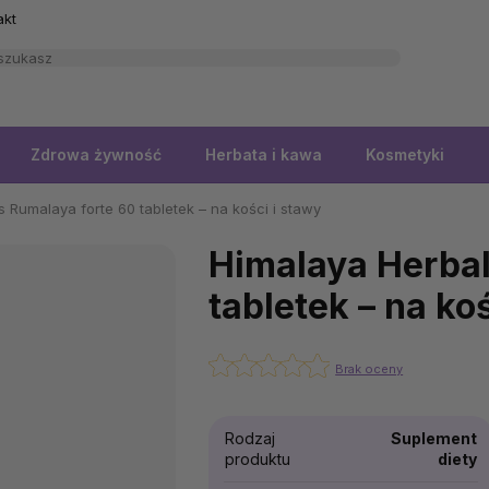
akt
Zdrowa żywność
Herbata i kawa
Kosmetyki
 Rumalaya forte 60 tabletek – na kości i stawy
Himalaya Herbal
tabletek – na ko
Brak oceny
Rodzaj
Suplement
produktu
diety