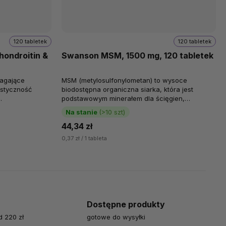
120 tabletek
120 tabletek
ondroitin &
Swanson MSM, 1500 mg, 120 tabletek
magające
MSM (metylosulfonylometan) to wysoce
astyczność
biodostępna organiczna siarka, która jest
podstawowym minerałem dla ścięgien,
menty
więzadeł, chrząstek i skóry.
Na stanie
(>10 szt)
Najpopularniejszym...
44,34 zł
0,37 zł / 1 tableta
Dostępne produkty
 220 zł
gotowe do wysyłki