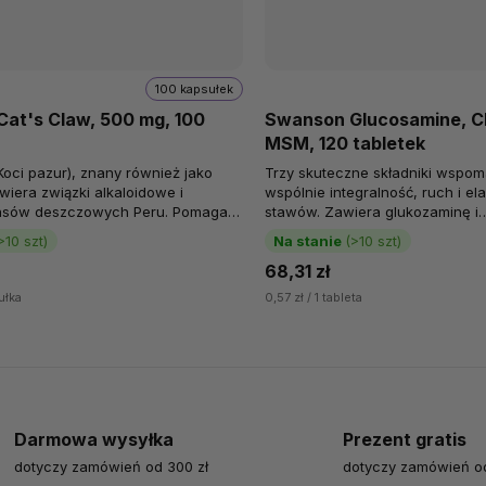
100 kapsułek
at's Claw, 500 mg, 100
Swanson Glucosamine, Ch
MSM, 120 tabletek
Koci pazur), znany również jako
Trzy skuteczne składniki wspo
wiera związki alkaloidowe i
wspólnie integralność, ruch i el
lasów deszczowych Peru. Pomaga
stawów. Zawiera glukozaminę i
orność oraz zdrowie stawów,...
chondroitynę, podstawowe ele
>10 szt)
Na stanie
(>10 szt)
budulcowe...
68,31 zł
ułka
0,57 zł / 1 tableta
Darmowa wysyłka
Prezent gratis
dotyczy zamówień od 300 zł
dotyczy zamówień od