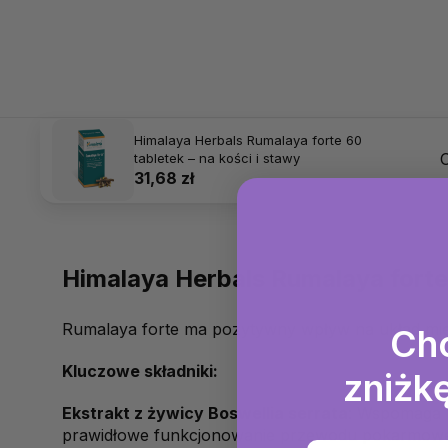
Himalaya Herbals Rumalaya forte 60
tabletek – na kości i stawy
31,68 zł
Himalaya Herbals Rumalaya forte 
Rumalaya forte ma pozytywny wpływ na układ mięś
Ch
Kluczowe składniki:
zniżkę
Ekstrakt z żywicy Boswellia serrata
: Wspomaga 
prawidłowe funkcjonowanie przewodu pokarmoweg