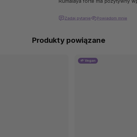
Rumalaya forte ma pozytywny wpł
Zadaj pytanie
Powiadom mnie
Produkty powiązane
🌱 Vegan