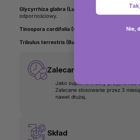
Tak
Glycyrrhiza glabra (Lukrecja gładka)
: Wspiera p
odpornościowy.
Nie, 
Tinospora cordifolia (Guduchi)
: Wspomaga prawid
Tribulus terrestris (Buzdyganek naziemny)
: Poz
Zalecane dawkowanie
Jako suplement diety przyjmować
Zalecane stosowanie przez 3 miesi
nawet dłużej.
Skład