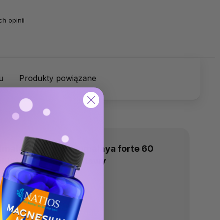
h opinii
u
Produkty powiązane
imalaya Herbals Rumalaya forte 60
abletek – na kości i stawy
Brak oceny
hwilowo niedostępne