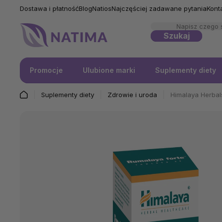
Dostawa i płatność
Blog
Natios
Najczęściej zadawane pytania
Kont
Szukaj
Promocje
Ulubione marki
Suplementy diety
Suplementy diety
Zdrowie i uroda
Himalaya Herbals