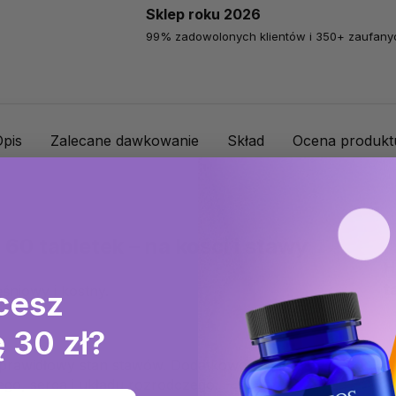
Sklep roku 2026
99% zadowolonych klientów i 350+ zaufanyc
Opis
Zalecane dawkowanie
Skład
Ocena produkt
60 tabletek – na kości i stawy
H
t
niowy i kostny.
cesz
 30 zł?
prawidłowy stan stawów. Dodatkowo wspiera
C
o, serca i układu rozrodczego.