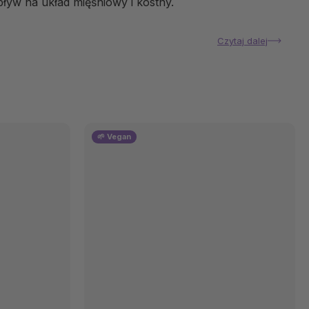
yw na układ mięśniowy i kostny.
Czytaj dalej
🌱 Vegan