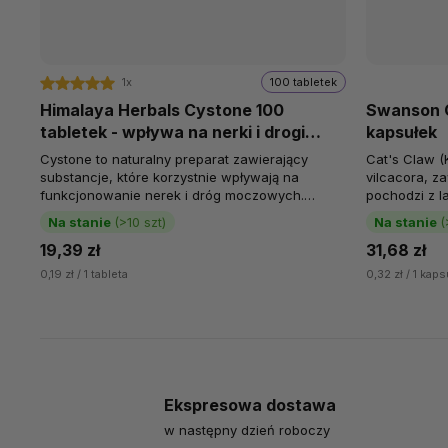
1x
100 tabletek
Himalaya Herbals Cystone 100
Swanson C
tabletek - wpływa na nerki i drogi
kapsułek
moczowe
Cystone to naturalny preparat zawierający
Cat's Claw (
substancje, które korzystnie wpływają na
vilcacora, za
funkcjonowanie nerek i dróg moczowych.
pochodzi z 
Wsparcie nerek i dróg moczowych Pomaga
wspierać odp
Na stanie
(>10 szt)
Na stanie
(
przy...
19,39 zł
31,68 zł
0,19 zł / 1 tableta
0,32 zł / 1 kaps
Ekspresowa dostawa
w następny dzień roboczy