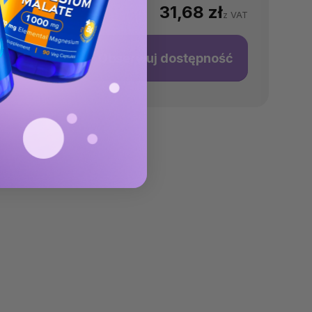
31,68 zł
z VAT
okaż
Obserwuj dostępność
rodukty
owiązane