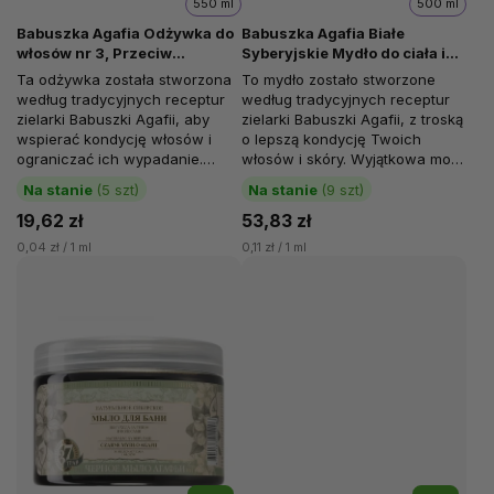
550 ml
500 ml
Babuszka Agafia Odżywka do
Babuszka Agafia Białe
włosów nr 3, Przeciw
Syberyjskie Mydło do ciała i
wypadaniu włosów, Propolis z
włosów, 500 ml
Ta odżywka została stworzona
To mydło zostało stworzone
łopianu, 550 ml
według tradycyjnych receptur
według tradycyjnych receptur
zielarki Babuszki Agafii, aby
zielarki Babuszki Agafii, z troską
wspierać kondycję włosów i
o lepszą kondycję Twoich
ograniczać ich wypadanie.
włosów i skóry. Wyjątkowa moc
Unikalna siła syberyjskich ziół...
ziół zawartych w składzie...
Na stanie
(5 szt)
Na stanie
(9 szt)
19,62 zł
53,83 zł
0,04 zł / 1 ml
0,11 zł / 1 ml