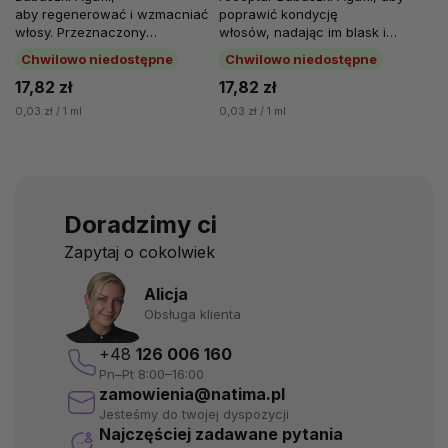
aby regenerować i wzmacniać
poprawić kondycję
włosy. Przeznaczony
włosów, nadając im blask i
szczególnie dla osób
objętość. Moc syberyjskich ziół
Chwilowo niedostępne
Chwilowo niedostępne
zmagających się...
pochodzi z...
17,82 zł
17,82 zł
0,03 zł / 1 ml
0,03 zł / 1 ml
Doradzimy ci
Zapytaj o cokolwiek
Alicja
Obsługa klienta
+48
126 006 160
Pn–Pt 8:00–16:00
zamowienia@natima.pl
Jesteśmy do twojej dyspozycji
Najczęściej zadawane pytania