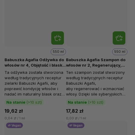
550 ml
550 ml
Babuszka Agafia Odżywka do
Babuszka Agafia Szampon do
włosów nr 4, Objętość i blask,
włosów nr 2, Regenerujący,
Kwiatowy propolis, 550 ml
Brzozowy propolis, 550 ml
Ta odżywka została stworzona
Ten szampon został stworzony
według tradycyjnych receptur
według tradycyjnych receptur
zielarki Babuszki Agafii, aby
Babuszki Agafii,
poprawić kondycję włosów i
aby regenerować i wzmacniać
nadać im naturalny blask oraz
włosy. Dzięki sile syberyjskich
objętość. Unikalna moc...
ziół przywraca...
Na stanie
(>10 szt)
Na stanie
(>10 szt)
19,62 zł
17,82 zł
0,04 zł / 1 ml
0,03 zł / 1 ml
🌱 Vegan
🌱 Vegan