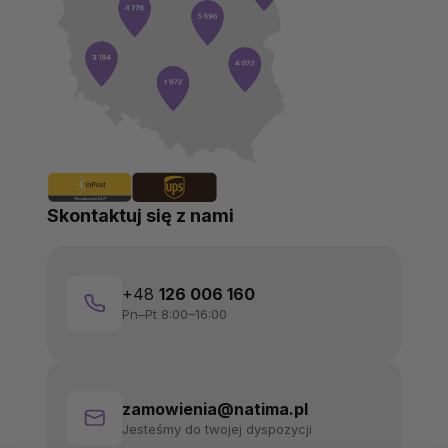
Skontaktuj się z nami
+48
126 006 160
Pn–Pt 8:00–16:00
zamowienia@natima.pl
Jesteśmy do twojej dyspozycji