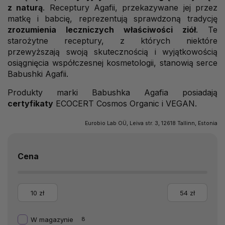
z naturą
. Receptury Agafii, przekazywane jej przez
matkę i babcię, reprezentują sprawdzoną tradycję
zrozumienia leczniczych właściwości ziół
. Te
starożytne receptury, z których niektóre
przewyższają swoją skutecznością i wyjątkowością
osiągnięcia współczesnej kosmetologii, stanowią serce
Babushki Agafii.
Produkty marki Babushka Agafia posiadają
certyfikaty
ECOCERT Cosmos Organic i VEGAN.
Eurobio Lab OÜ, Leiva str. 3, 12618 Tallinn, Estonia
Cena
10
zł
54
zł
W magazynie
8