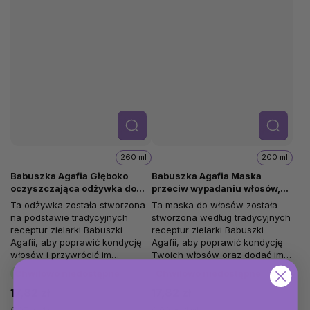
Szcze
Szcze
góły
góły
260 ml
200 ml
Babuszka Agafia Głęboko
Babuszka Agafia Maska
oczyszczająca odżywka do
przeciw wypadaniu włosów,
włosów, 7 ziół z tajgi, 260 ml
200 ml
Ta odżywka została stworzona
Ta maska do włosów została
na podstawie tradycyjnych
stworzona według tradycyjnych
receptur zielarki Babuszki
receptur zielarki Babuszki
Agafii, aby poprawić kondycję
Agafii, aby poprawić kondycję
włosów i przywrócić im
Twoich włosów oraz dodać im
naturalną siłę. Unikalna...
siły i witalności. Wyjątkowa...
Chwilowo niedostępne
Chwilowo niedostępne
17,82 zł
17,82 zł
0,07 zł / 1 ml
0,09 zł / 1 ml