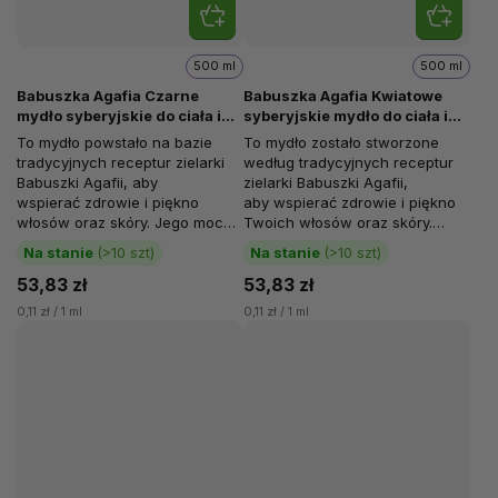
500 ml
500 ml
Babuszka Agafia Czarne
Babuszka Agafia Kwiatowe
mydło syberyjskie do ciała i
syberyjskie mydło do ciała i
włosów, 500 ml
włosów, 500 ml
To mydło powstało na bazie
To mydło zostało stworzone
tradycyjnych receptur zielarki
według tradycyjnych receptur
Babuszki Agafii, aby
zielarki Babuszki Agafii,
wspierać zdrowie i piękno
aby wspierać zdrowie i piękno
włosów oraz skóry. Jego moc
Twoich włosów oraz skóry.
pochodzi z czystej syberyjskiej...
Wyjątkowa siła ziół w jego...
Na stanie
(>10 szt)
Na stanie
(>10 szt)
53,83 zł
53,83 zł
0,11 zł / 1 ml
0,11 zł / 1 ml