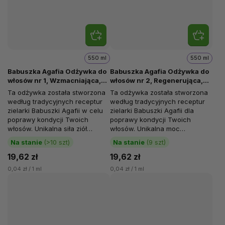
550 ml
550 ml
Babuszka Agafia Odżywka do
Babuszka Agafia Odżywka do
włosów nr 1, Wzmacniająca,
włosów nr 2, Regenerująca,
Cedrowy propolis, 550 ml
Brzozowy propolis, 550 ml
Ta odżywka została stworzona
Ta odżywka została stworzona
według tradycyjnych receptur
według tradycyjnych receptur
zielarki Babuszki Agafii w celu
zielarki Babuszki Agafii dla
poprawy kondycji Twoich
poprawy kondycji Twoich
włosów. Unikalna siła ziół
włosów. Unikalna moc
zawartych w składzie...
syberyjskich ziół zawartych w...
Na stanie
(>10 szt)
Na stanie
(9 szt)
19,62 zł
19,62 zł
0,04 zł / 1 ml
0,04 zł / 1 ml