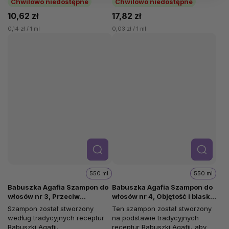
Chwilowo niedostępne
Chwilowo niedostępne
ziół...
10,62 zł
17,82 zł
0,14 zł / 1 ml
0,03 zł / 1 ml
Szcze
Szcze
góły
góły
550 ml
550 ml
Babuszka Agafia Szampon do
Babuszka Agafia Szampon do
włosów nr 3, Przeciw
włosów nr 4, Objętość i blask,
wypadaniu włosów, Propolis
Propolis kwiatowy, 550 ml
Szampon został stworzony
Ten szampon został stworzony
łopianowy, 550 ml
według tradycyjnych receptur
na podstawie tradycyjnych
Babuszki Agafii,
receptur Babuszki Agafii, aby