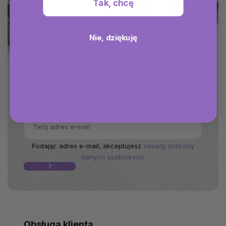
Tak, chcę
Nie, dziękuję
Promocje, rabaty i nowości
prosto na twój e-mail
Podając adres e-mail, akceptujesz
zasady ochrony
danych osobowych.
Obsługa klienta