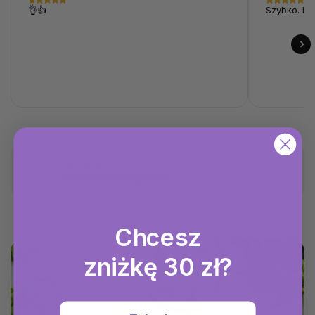
👌👍
Szybko. I p
natima_pl
Śledź na Instagramie
Chcesz
zniżkę 30 zł?