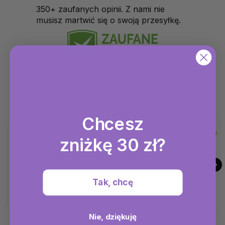
350+ zaufanych opinii. Z nami nie
musisz martwić się o swoją przesyłkę.
Chcesz
zniżkę 30 zł?
Super
Super
Tak, chcę
Nie, dziękuję