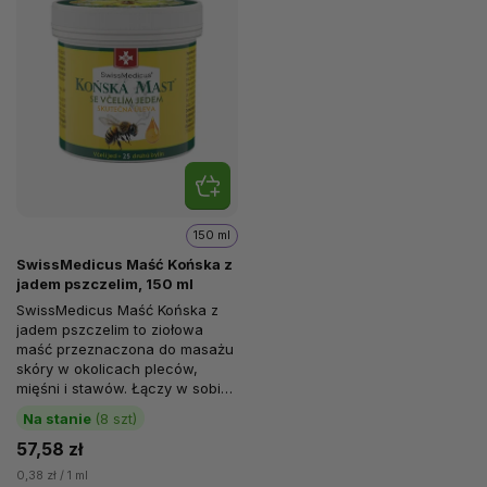
150 ml
SwissMedicus Maść Końska z
jadem pszczelim, 150 ml
SwissMedicus Maść Końska z
jadem pszczelim to ziołowa
maść przeznaczona do masażu
skóry w okolicach pleców,
mięśni i stawów. Łączy w sobie
25 rodzajów ekstraktów
Na stanie
(8 szt)
ziołowych z...
57,58 zł
0,38 zł / 1 ml