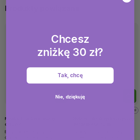
Produkty powiązane
Chcesz
zniżkę 30 zł?
Tak, chcę
Nie, dziękuję
10 ml
Nobilis Tilia Ceramiczny
Nobilis Tilia Olejek eteryczny
dyfuzor
Bergamotka, 10 ml
Biały, ceramiczny dyfuzor o
Świeży, słodko-owocowy,
czystym, zenowym designie
drzewno-ziołowy zapach.