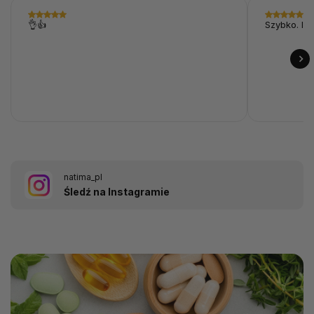
👌👍
Szybko. I p
natima_pl
Śledź na Instagramie