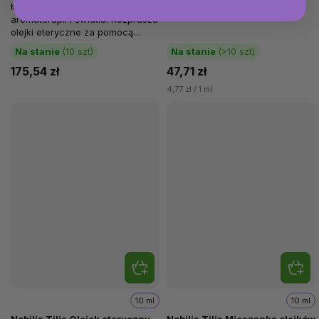
łączy dobroczynne właściwości
aromaterapii i światła. Rozprasza
olejki eteryczne za pomocą
wody i ultradźwięków, dzięki...
Na stanie
(10 szt)
Na stanie
(>10 szt)
175,54 zł
47,71 zł
4,77 zł / 1 ml
10 ml
10 ml