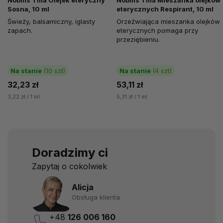
Nobilis Tilia Olejek eteryczny
Nobilis Tilia Mieszanka olejków
Sosna, 10 ml
eterycznych Respirant, 10 ml
Świeży, balsamiczny, iglasty
Orzeźwiająca mieszanka olejków
zapach.
eterycznych pomaga przy
przeziębieniu.
Na stanie
(10 szt)
Na stanie
(4 szt)
32,23 zł
53,11 zł
3,22 zł / 1 ml
5,31 zł / 1 ml
Doradzimy ci
Zapytaj o cokolwiek
Alicja
Obsługa klienta
+48
126 006 160