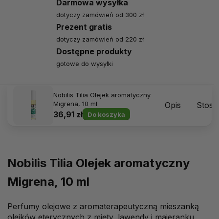
Darmowa wysyłka
dotyczy zamówień od 300 zł
Prezent gratis
dotyczy zamówień od 220 zł
Dostępne produkty
gotowe do wysyłki
Nobilis Tilia Olejek aromatyczny
Migrena, 10 ml
Opis
Stoso
36,91 zł
Do koszyka
Nobilis Tilia Olejek aromatyczny
Migrena, 10 ml
Perfumy olejowe z aromaterapeutyczną mieszanką
olejków eterycznych z mięty, lawendy i majeranku