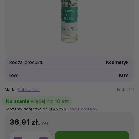
Rodzaj produktu
Kosmetyki
Ilość
10 ml
Marka:
Nobilis Tilia
Kod:
5191
Na stanie
więcej niż 10 szt
Możemy doręczyć do:
11.8.2026
Opcje dostawy
36,91 zł
z VAT