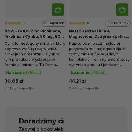
1x
60 kapsułek
1x
100 kapsułek
NOW FOODS Zinc Picolinate,
NATIOS Potassium &
Pikolinian Cynku, 50 mg, 60
Magnesium, Cytrynian potasu i
kapsułek roślinnych
jabłczan magnezu, 100
Cynk to niezbędny minerał, który
Najskuteczniejsze, najlepiej
kapsułek wegańskich
odgrywa ważną rolę w wielu
przyswajalne i najłagodniejsze
funkcjach organizmu. Cynk w
formy minerałów w jednym
tym produkcie występuje w
kompleksie. Ten suplement łączy
formie pikolinianu. Ta forma
cytrynian potasu i jabłczan
cynku jest związana z kwasem...
magnezu, czyli formy...
Na stanie
(>10 szt)
Na stanie
(>10 szt)
30,65 zł
44,21 zł
0,51 zł / 1 kapsułka
0,44 zł / 1 kapsułka
Doradzimy ci
Zapytaj o cokolwiek