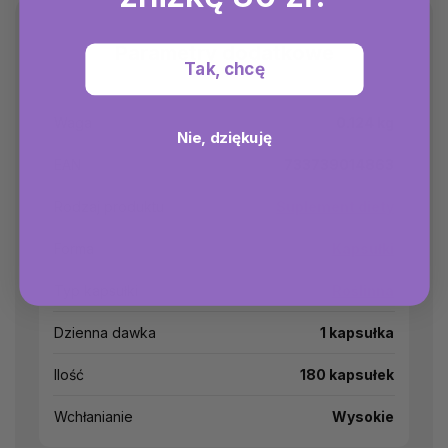
Parametry dodatkowe
Tak, chcę
Waga
0.124 kg
Nie, dziękuję
EAN
733739014863
Rodzaj produktu
Suplement diety
Forma
Kapsułki
Typ kapsułki
Roślinna
Dzienna dawka
1 kapsułka
Ilość
180 kapsułek
Wchłanianie
Wysokie