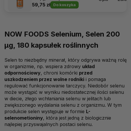
roślinnych
59,75 zł
Do koszyka
NOW FOODS Selenium, Selen 200
μg, 180 kapsułek roślinnych
Selen to niezbędny minerał, który odgrywa ważną rolę
w organizmie, np. wspiera zdrowy
układ
odpornościowy
, chroni komórki
przed
uszkodzeniem przez wolne rodniki
i pomaga
regulować funkcjonowanie tarczycy. Niedobór selenu
może wystąpić w wyniku niedostatecznej ilości selenu
w diecie, złego wchłaniania selenu w jelitach lub
zwiększonego wydalania selenu z organizmu. W tym
produkcie selen występuje w formie
L-
selenometioniny
, która jest jedną z biologicznie
najlepiej przyswajalnych postaci selenu.