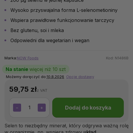
Wysoko przyswajalna forma L-selenometioniny
Wspiera prawidłowe funkcjonowanie tarczycy
Bez glutenu, soi i mleka
Odpowiedni dla wegetarian i wegan
Marka:
NOW Foods
Kod:
N1486B
Na stanie
więcej niż 10 szt
Możemy doręczyć do:
10.8.2026
Opcje dostawy
59,75 zł
z VAT
Dodaj do koszyka
−
+
Selen to niezbędny minerał, który odgrywa ważną rolę
w organizmie, np. wspiera zdrowy
układ