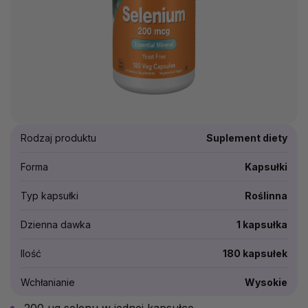
Rodzaj produktu
Suplement diety
Forma
Kapsułki
Typ kapsułki
Roślinna
Dzienna dawka
1 kapsułka
Ilość
180 kapsułek
Wchłanianie
Wysokie
200 µg selenu w jednej kapsułce