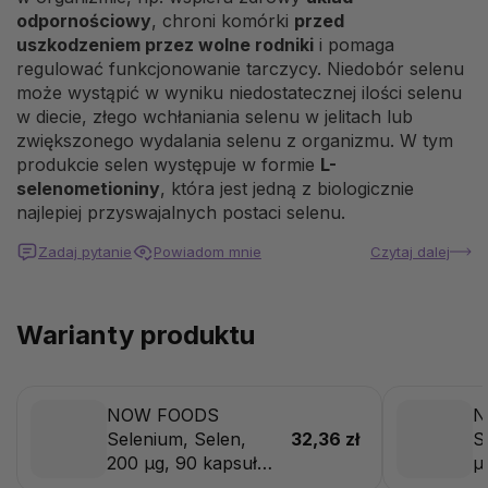
odpornościowy
, chroni komórki
przed
uszkodzeniem przez wolne rodniki
i pomaga
regulować funkcjonowanie tarczycy. Niedobór selenu
może wystąpić w wyniku niedostatecznej ilości selenu
w diecie, złego wchłaniania selenu w jelitach lub
zwiększonego wydalania selenu z organizmu. W tym
produkcie selen występuje w formie
L-
selenometioniny
, która jest jedną z biologicznie
najlepiej przyswajalnych postaci selenu.
Zadaj pytanie
Powiadom mnie
Czytaj dalej
Warianty produktu
NOW FOODS
N
Selenium, Selen,
32,36 zł
S
200 μg, 90 kapsułek
μ
roślinnych