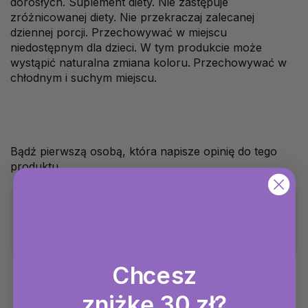
dorosłych. Suplement diety. Nie zastępuje
zróżnicowanej diety. Nie przekraczaj zalecanej
dziennej porcji. Przechowywać w miejscu
niedostępnym dla dzieci. W tym produkcie może
wystąpić naturalna zmiana koloru.
Przechowywać w
chłodnym i suchym miejscu.
Bądź pierwszą osobą, która napisze opinię do tego
produktu.
Opinie
Dodaj ocenę
Chcesz
zniżkę 30 zł?