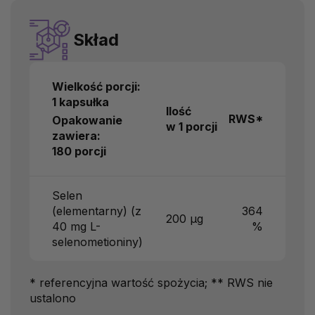
Skład
Wielkość porcji:
1 kapsułka
Ilość
RWS*
Opakowanie
w 1 porcji
zawiera:
180 porcji
Selen
(elementarny) (z
364
200 µg
40 mg L-
%
selenometioniny)
* referencyjna wartość spożycia; ** RWS nie
ustalono