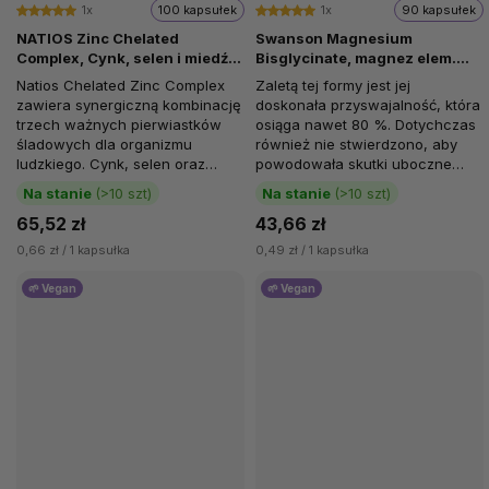
1x
100 kapsułek
1x
90 kapsułek
NATIOS Zinc Chelated
Swanson Magnesium
Complex, Cynk, selen i miedź,
Bisglycinate, magnez elem.
25 mg, 100 kapsułek
133 mg, 90 kapsułek
Natios Chelated Zinc Complex
Zaletą tej formy jest jej
wegańskich
zawiera synergiczną kombinację
doskonała przyswajalność, która
trzech ważnych pierwiastków
osiąga nawet 80 %. Dotychczas
śladowych dla organizmu
również nie stwierdzono, aby
ludzkiego. Cynk, selen oraz
powodowała skutki uboczne
miedź są najczęściej cenione
nawet przy wyższych...
Na stanie
(>10 szt)
Na stanie
(>10 szt)
za...
65,52 zł
43,66 zł
0,66 zł / 1 kapsułka
0,49 zł / 1 kapsułka
🌱 Vegan
🌱 Vegan