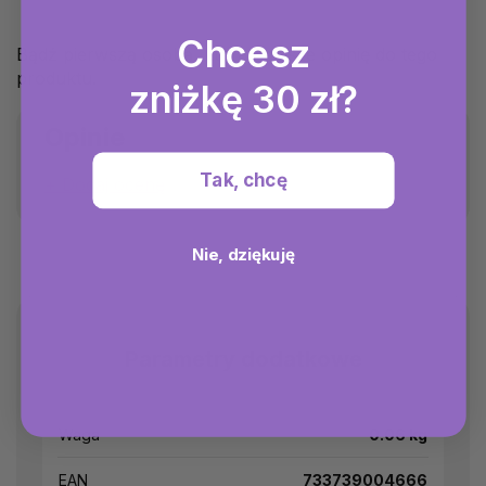
Chcesz
Bądź pierwszą osobą, która napisze opinię do tego
produktu.
zniżkę 30 zł?
Opinie
Tak, chcę
Dodaj ocenę
Nie, dziękuję
Parametry dodatkowe
Waga
0.06 kg
EAN
733739004666