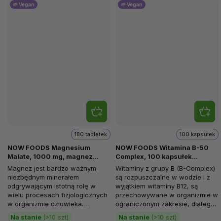
🌱 Vegan
🌱 Vegan
180 tabletek
100 kapsułek
NOW FOODS Magnesium
NOW FOODS Witamina B-50
Malate, 1000 mg, magnez
Complex, 100 kapsułek
elem. 113 mg, 180 tabletek
roślinnych
Magnez jest bardzo ważnym
Witaminy z grupy B (B-Complex)
niezbędnym minerałem
są rozpuszczalne w wodzie i z
odgrywającym istotną rolę w
wyjątkiem witaminy B12, są
wielu procesach fizjologicznych
przechowywane w organizmie w
w organizmie człowieka.
ograniczonym zakresie, dlatego
Szczególnie w odniesieniu do
wymagają codziennego...
Na stanie
(>10 szt)
Na stanie
(>10 szt)