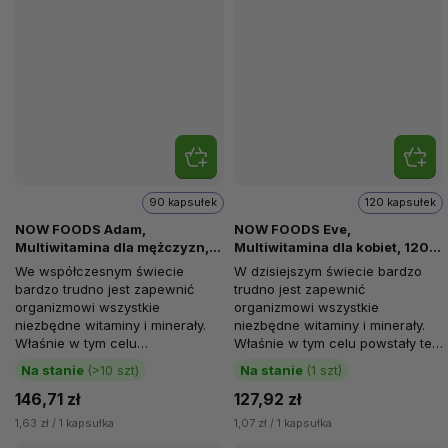
90 kapsułek
120 kapsułek
NOW FOODS Adam,
NOW FOODS Eve,
Multiwitamina dla mężczyzn,
Multiwitamina dla kobiet, 120
90 kapsułek softgel
kapsułek roślinnych
We współczesnym świecie
W dzisiejszym świecie bardzo
bardzo trudno jest zapewnić
trudno jest zapewnić
organizmowi wszystkie
organizmowi wszystkie
niezbędne witaminy i minerały.
niezbędne witaminy i minerały.
Właśnie w tym celu
Właśnie w tym celu powstały te
produkowane są te
kompleksowe multiwitaminy.
Na stanie
(>10 szt)
Na stanie
(1 szt)
kompleksowe multiwitaminy.
NOW FOODS Eve...
146,71 zł
127,92 zł
NOW...
1,63 zł / 1 kapsułka
1,07 zł / 1 kapsułka