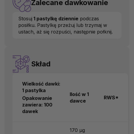
Zalecane dawkowanie
Stosuj
1 pastylkę dziennie
podczas
posiłku. Pastylkę przeżuj lub trzymaj w
ustach, aż się rozpuści, następnie połknij.
Skład
Wielkość dawki:
1 pastylka
Ilość w 1
RWS*
Opakowanie
dawce
zawiera: 100
dawek
170 µg