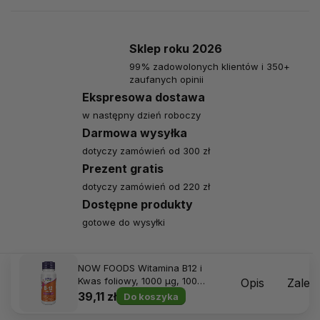
Sklep roku 2026
99% zadowolonych klientów i 350+
zaufanych opinii
Ekspresowa dostawa
w następny dzień roboczy
Darmowa wysyłka
dotyczy zamówień od 300 zł
Prezent gratis
dotyczy zamówień od 220 zł
Dostępne produkty
gotowe do wysyłki
NOW FOODS Witamina B12 i
Kwas foliowy, 1000 μg, 100
Opis
Zalec
pastylek
39,11 zł
Do koszyka