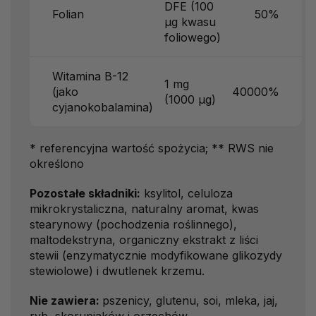
DFE (100
Folian
50%
µg kwasu
foliowego)
Witamina B-12
1 mg
(jako
40000%
(1000 µg)
cyjanokobalamina)
* referencyjna wartość spożycia; ** RWS nie
określono
Pozostałe składniki:
ksylitol, celuloza
mikrokrystaliczna, naturalny aromat, kwas
stearynowy (pochodzenia roślinnego),
maltodekstryna, organiczny ekstrakt z liści
stewii (enzymatycznie modyfikowane glikozydy
stewiolowe) i dwutlenek krzemu.
Nie zawiera:
pszenicy, glutenu, soi, mleka, jaj,
ryb, skorupiaków i orzechów.