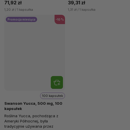
71,92 zł
39,31 zł
1,20 zł / 1 kapsułka
1,31 zł / 1 kapsułka
Promocja miesiąca
–10 %
100 kapsułek
Swanson Yucca, 500 mg, 100
kapsułek
Roślina Yucca, pochodząca z
Ameryki Północnej, była
tradycyjnie używana przez