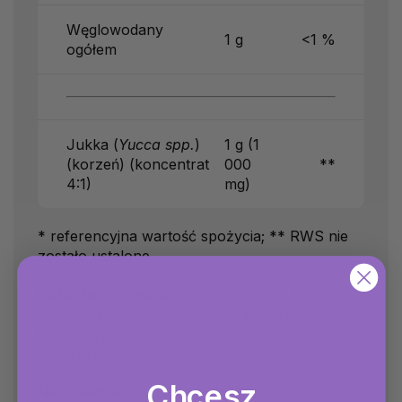
Węglowodany
1 g
<1 %
ogółem
Jukka (
Yucca spp.
)
1 g (1
(korzeń) (koncentrat
000
**
4:1)
mg)
* referencyjna wartość spożycia; ** RWS nie
zostało ustalone
Pozostałe składniki:
maltodekstryna (bez
GMO), hypromeloza (kapsułka celulozowa),
hydroksypropyloceluloza i palmitynian
askorbylu.
Chcesz
Nie zawiera:
drożdży, pszenicy, glutenu, soi,