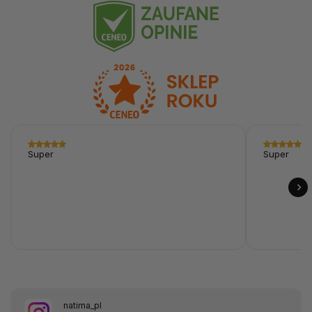
Super
Super
natima_pl