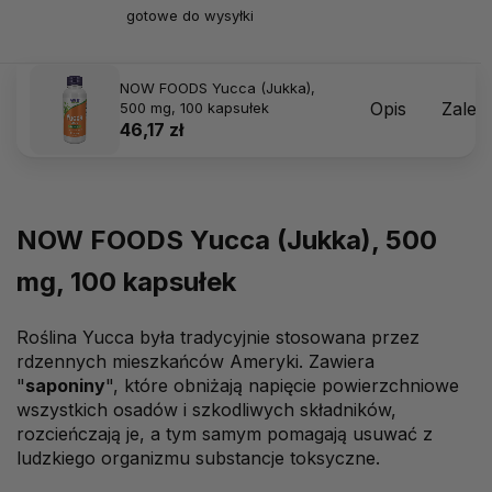
gotowe do wysyłki
NOW FOODS Yucca (Jukka),
Opis
Zalec
500 mg, 100 kapsułek
46,17 zł
NOW FOODS Yucca (Jukka), 500
mg, 100 kapsułek
Roślina Yucca była tradycyjnie stosowana przez
rdzennych mieszkańców Ameryki. Zawiera
"
saponiny
", które obniżają napięcie powierzchniowe
wszystkich osadów i szkodliwych składników,
rozcieńczają je, a tym samym pomagają usuwać z
ludzkiego organizmu substancje toksyczne.