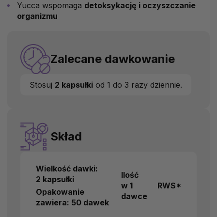
Yucca wspomaga
detoksykację i oczyszczanie
organizmu
Zalecane dawkowanie
Stosuj
2 kapsułki
od 1 do 3 razy dziennie.
Skład
Wielkość dawki:
Ilość
2 kapsułki
w 1
RWS*
Opakowanie
dawce
zawiera: 50 dawek