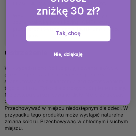
mleka, jaj, ryb, skorupiaków i orzechów.
zniżkę 30 zł?
Wyprodukowano w zakładzie stosującym
dobrą praktykę produkcyjną (GMP), który
przetwarza również inne składniki zawierające
Tak, chcę
te alergeny.
Ostrzeżenie
Nie, dziękuję
W przypadku chorób lub przyjmowania leków, w
ciąży lub podczas karmienia piersią, należy
skonsultować się z lekarzem przed zastosowaniem
tego produktu. Tylko dla dorosłych. Suplement diety.
Nie zastępuje zróżnicowanej diety. Nie przekraczać
zalecanej dawki do spożycia w ciągu dnia.
Przechowywać w miejscu niedostępnym dla dzieci. W
przypadku tego produktu może wystąpić naturalna
zmiana koloru.
Przechowywać w chłodnym i suchym
miejscu.