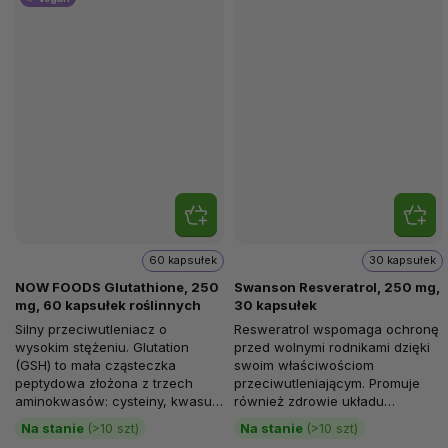
60 kapsułek
30 kapsułek
NOW FOODS Glutathione, 250
Swanson Resveratrol, 250 mg,
mg, 60 kapsułek roślinnych
30 kapsułek
Silny przeciwutleniacz o
Resweratrol wspomaga ochronę
wysokim stężeniu. Glutation
przed wolnymi rodnikami dzięki
(GSH) to mała cząsteczka
swoim właściwościom
peptydowa złożona z trzech
przeciwutleniającym. Promuje
aminokwasów: cysteiny, kwasu
również zdrowie układu
glutaminowego i glicyny. Jest
sercowo-naczyniowego.
Na stanie
(>10 szt)
Na stanie
(>10 szt)
produkowana...
Resweratrol pochodzi z...