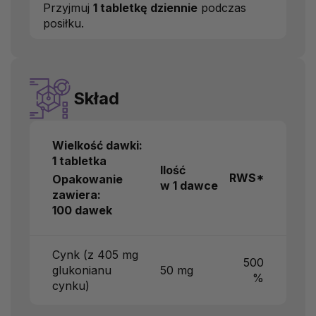
Przyjmuj
1 tabletkę dziennie
podczas
posiłku.
Skład
Wielkość dawki:
1 tabletka
Ilość
RWS*
Opakowanie
w 1 dawce
zawiera:
100 dawek
Cynk (z 405 mg
500
glukonianu
50 mg
%
cynku)