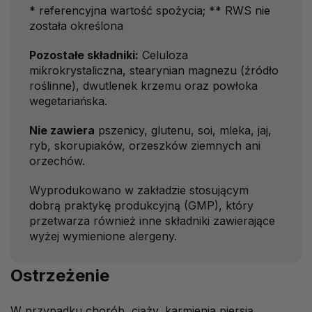
* referencyjna wartość spożycia; ** RWS nie
została określona
Pozostałe składniki:
Celuloza
mikrokrystaliczna, stearynian magnezu (źródło
roślinne), dwutlenek krzemu oraz powłoka
wegetariańska.
Nie zawiera
pszenicy, glutenu, soi, mleka, jaj,
ryb, skorupiaków, orzeszków ziemnych ani
orzechów.
Wyprodukowano w zakładzie stosującym
dobrą praktykę produkcyjną (GMP), który
przetwarza również inne składniki zawierające
wyżej wymienione alergeny.
Ostrzeżenie
W przypadku chorób, ciąży, karmienia piersią,