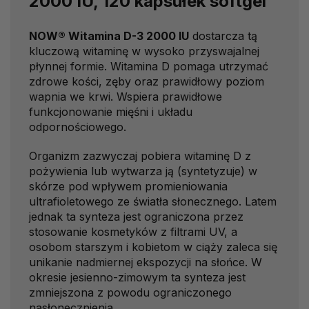
2000 IU, 120 kapsułek softgel
NOW® Witamina D-3 2000 IU
dostarcza tą
kluczową witaminę w wysoko przyswajalnej
płynnej formie. Witamina D pomaga utrzymać
zdrowe kości, zęby oraz prawidłowy poziom
wapnia we krwi. Wspiera prawidłowe
funkcjonowanie mięśni i układu
odpornościowego.
Organizm zazwyczaj pobiera witaminę D z
pożywienia lub wytwarza ją (syntetyzuje) w
skórze pod wpływem promieniowania
ultrafioletowego ze światła słonecznego. Latem
jednak ta synteza jest ograniczona przez
stosowanie kosmetyków z filtrami UV, a
osobom starszym i kobietom w ciąży zaleca się
unikanie nadmiernej ekspozycji na słońce. W
okresie jesienno-zimowym ta synteza jest
zmniejszona z powodu ograniczonego
nasłonecznienia.