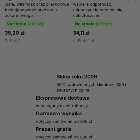
ciała, witalność oraz prawidłowe
wspiera odporność,
funkcjonowanie przewodu
odpoczynek, pocenie się i
pokarmowego.
odkrztuszanie.
Na stanie
(>10 szt)
Na stanie
(>10 szt)
35,20 zł
34,11 zł
0,70 zł / 1 ml
0,68 zł / 1 ml
Sklep roku 2026
99% zadowolonych klientów i 350+
zaufanych opinii
Ekspresowa dostawa
w następny dzień roboczy
Darmowa wysyłka
dotyczy zamówień od 300 zł
Prezent gratis
dotyczy zamówień od 220 zł