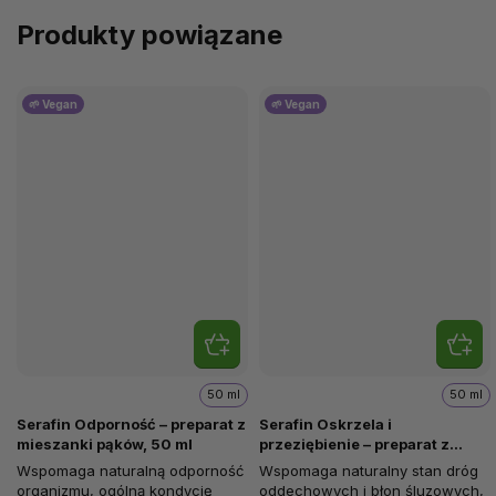
Produkty powiązane
🌱 Vegan
🌱 Vegan
50 ml
50 ml
Serafin Odporność – preparat z
Serafin Oskrzela i
mieszanki pąków, 50 ml
przeziębienie – preparat z
mieszanki pąków, 50 ml
Wspomaga naturalną odporność
Wspomaga naturalny stan dróg
organizmu, ogólną kondycję
oddechowych i błon śluzowych,