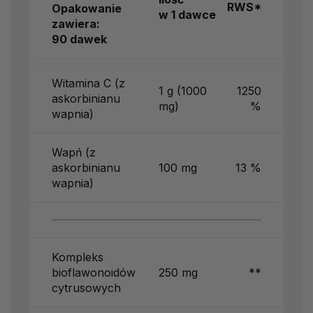
RWS*
Opakowanie
w 1 dawce
zawiera:
90 dawek
Witamina C (z
1 g (1000
1250
askorbinianu
mg)
%
wapnia)
Wapń (z
askorbinianu
100 mg
13 %
wapnia)
Kompleks
bioflawonoidów
250 mg
**
cytrusowych