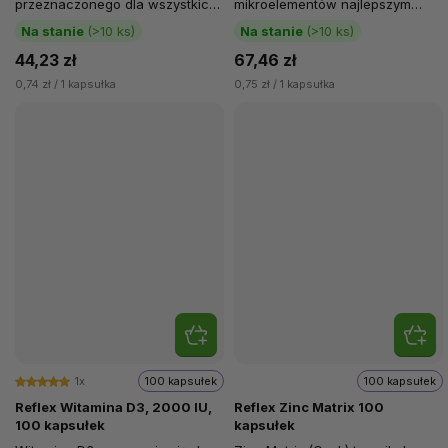
przeznaczonego dla wszystkich
mikroelementów najlepszym
aktywnych osób. Nowy Nexgen®
sportowcom tydzień po
Na stanie
(>10 ks)
Na stanie
(>10 ks)
zawiera...
tygodniu!...
44,23 zł
67,46 zł
0,74 zł / 1 kapsułka
0,75 zł / 1 kapsułka
1x
100 kapsułek
100 kapsułek
Reflex Witamina D3, 2000 IU,
Reflex Zinc Matrix 100
100 kapsułek
kapsułek