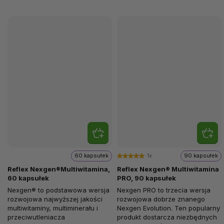
60 kapsułek
1x
90 kapsułek
Reflex Nexgen®Multiwitamina,
Reflex Nexgen® Multiwitamina
60 kapsułek
PRO, 90 kapsułek
Nexgen® to podstawowa wersja
Nexgen PRO to trzecia wersja
rozwojowa najwyższej jakości
rozwojowa dobrze znanego
multiwitaminy, multiminerału i
Nexgen Evolution. Ten popularny
przeciwutleniacza
produkt dostarcza niezbędnych