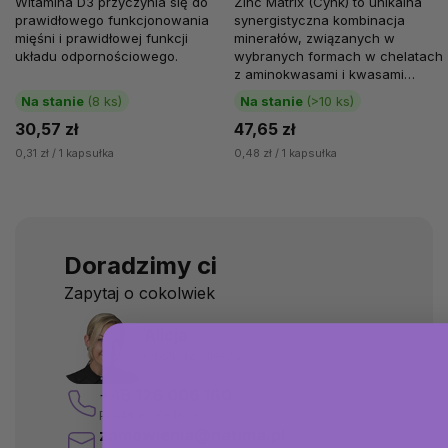
Witamina D3 przyczynia się do
Zinc Matrix (Cynk) to unikalna
prawidłowego funkcjonowania
synergistyczna kombinacja
mięśni i prawidłowej funkcji
minerałów, związanych w
układu odpornościowego.
wybranych formach w chelatach
z aminokwasami i kwasami
organicznymi, zaprojektowana w
Na stanie
(8 ks)
Na stanie
(>10 ks)
celu...
30,57 zł
47,65 zł
0,31 zł / 1 kapsułka
0,48 zł / 1 kapsułka
Doradzimy ci
Zapytaj o cokolwiek
Alicja
Obsługa klienta
+48
126 006 160
Pn–Pt 8:00–16:00
zamowienia@natima.pl