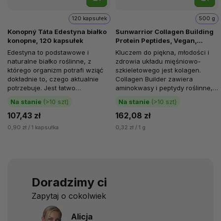
120 kapsułek
500 g
Konopný Táta Edestyna białko
Sunwarrior Collagen Building
konopne, 120 kapsułek
Protein Peptides, Vegan,
Czekolada, 500 g
Edestyna to podstawowe i
Kluczem do piękna, młodości i
naturalne białko roślinne, z
zdrowia układu mięśniowo-
którego organizm potrafi wziąć
szkieletowego jest kolagen.
dokładnie to, czego aktualnie
Collagen Builder zawiera
potrzebuje. Jest łatwo
aminokwasy i peptydy roślinne,
metabolizowane i bierze...
które są prekursorami kolagenu,
Na stanie
(>10 szt)
Na stanie
(>10 szt)
co...
107,43 zł
162,08 zł
0,90 zł / 1 kapsułka
0,32 zł / 1 g
Doradzimy ci
Zapytaj o cokolwiek
Alicja