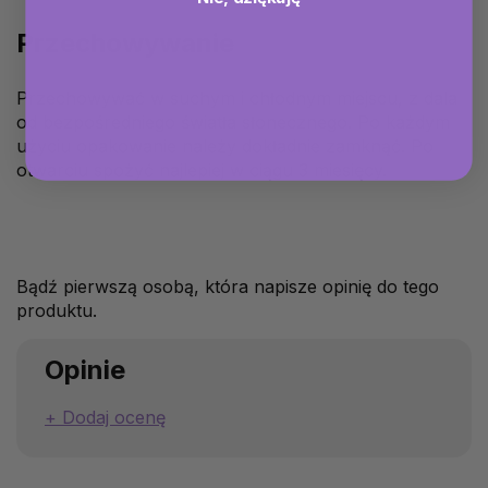
Przechowywanie
Przechowywać w suchym i chłodnym miejscu, z dala
od bezpośredniego światła słonecznego. Po każdym
użyciu opakowanie należy dokładnie zamknąć. Po
otwarciu spożyć najlepiej w ciągu 3 miesięcy.
Bądź pierwszą osobą, która napisze opinię do tego
produktu.
Opinie
Dodaj ocenę