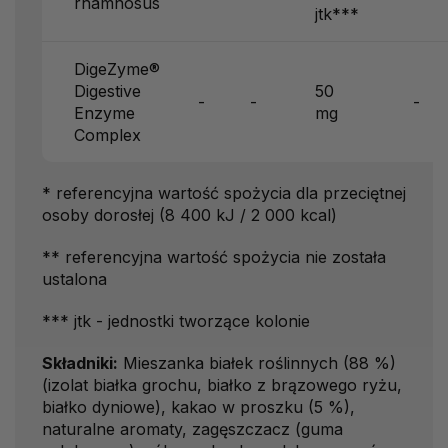
rhamnosus
jtk***
DigeZyme®
Digestive
50
-
-
-
Enzyme
mg
Complex
* referencyjna wartość spożycia dla przeciętnej
osoby dorosłej (8 400 kJ / 2 000 kcal)
** referencyjna wartość spożycia nie została
ustalona
*** jtk - jednostki tworzące kolonie
Składniki:
Mieszanka białek roślinnych (88 %)
(izolat białka grochu, białko z brązowego ryżu,
białko dyniowe), kakao w proszku (5 %),
naturalne aromaty, zagęszczacz (guma