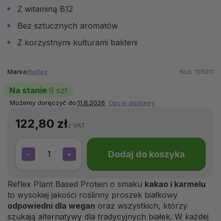
Z witaminą B12
Bez sztucznych aromatów
Z korzystnymi kulturami bakterii
Marka:
Reflex
Kod:
105011
Na stanie
9 szt
Możemy doręczyć do:
11.8.2026
Opcje dostawy
122,80 zł
z VAT
Dodaj do koszyka
−
+
Reflex Plant Based Protein o smaku
kakao i karmelu
to wysokiej jakości roślinny proszek białkowy
odpowiedni dla wegan
oraz wszystkich, którzy
szukają alternatywy dla tradycyjnych białek. W każdej