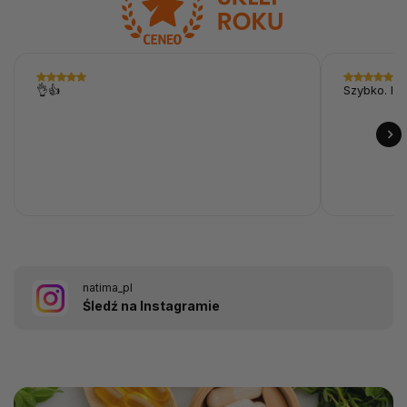
👌👍
Szybko. I p
natima_pl
Śledź na Instagramie