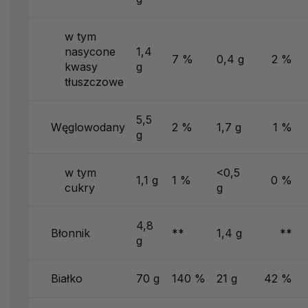
w tym
nasycone
1,4
7 %
0,4 g
2 %
kwasy
g
tłuszczowe
5,5
Węglowodany
2 %
1,7 g
1 %
g
w tym
<0,5
1,1 g
1 %
0 %
cukry
g
4,8
Błonnik
**
1,4 g
**
g
Białko
70 g
140 %
21 g
42 %