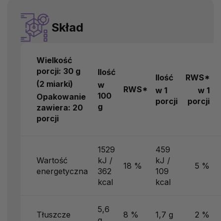
Skład
Wielkość
porcji: 30 g
Ilość
Ilość
RWS*
(2 miarki)
w
RWS*
w 1
w 1
100
Opakowanie
porcji
porcji
g
zawiera:
20
porcji
1529
459
Wartość
kJ /
kJ /
18 %
5 %
energetyczna
362
109
kcal
kcal
5,6
Tłuszcze
8 %
1,7 g
2 %
g