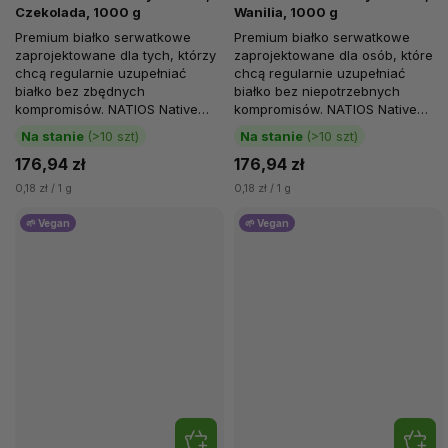
Czekolada, 1000 g
Wanilia, 1000 g
Premium białko serwatkowe
Premium białko serwatkowe
zaprojektowane dla tych, którzy
zaprojektowane dla osób, które
chcą regularnie uzupełniać
chcą regularnie uzupełniać
białko bez zbędnych
białko bez niepotrzebnych
kompromisów. NATIOS Native
kompromisów. NATIOS Native
whey protein w wersji
whey protein w wersji...
Na stanie
(>10 szt)
Na stanie
(>10 szt)
czekoladowej...
176,94 zł
176,94 zł
0,18 zł / 1 g
0,18 zł / 1 g
🌱 Vegan
🌱 Vegan