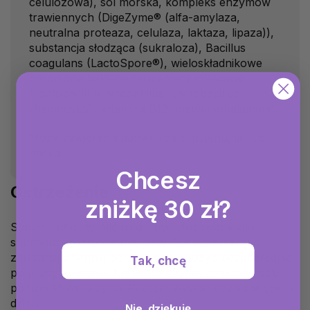
celulozowa), sól morska, kompleks enzymów
trawiennych (DigeZyme® (alfa-amylaza,
neutralna proteaza, celulaza, laktaza, lipaza)),
substancja słodząca (sukraloza), Bacillus
coagulans (LactoSpore®), wieloskładnikowe
chronione bakterie fermentacji mlekowej
(Lactobacillus acidophilus, Lactobacillus
rhamnosus), witamina B12 (metylokobalamina).
Może zawierać śladowe ilości glutenu, jaj lub
mleka.
Chcesz
Ostrzeżenie
zniżkę 30 zł?
Suplement diety. Nie może być stosowany jako
substytut zróżnicowanej diety. Nie przekraczać
zalecanej dziennej porcji. Napój spożyć bezpośrednio
Tak, chcę
po przygotowaniu. Nie jest przeznaczony dla osób
poniżej 16 roku życia. Przechowywać poza zasięgiem
dzieci.
Nie, dziękuję