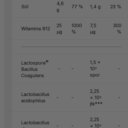
4,6
Sól
77 %
1,4 g
23 %
g
25
1000
7,5
300
Witamina B12
µg
%
µg
%
®
1,5 ×
Lactospore
-
-
10⁸
-
Bacillus
spor
Coagulans
2,25
Lactobacillus
-
-
× 10⁸
-
acidophilus
jtk***
2,25
Lactobacillus
-
-
× 10⁸
-