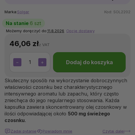
Marka:
Solgar
Kod:
SOL2202
Na stanie
6 szt
Możemy doręczyć do:
11.8.2026
Opcje dostawy
46,06 zł
z VAT
Dodaj do koszyka
−
+
Skuteczny sposób na wykorzystanie dobroczynnych
właściwości czosnku bez charakterystycznego
intensywnego aromatu lub zapachu, który często
zniechęca do jego regularnego stosowania. Każda
kapsułka zawiera skoncentrowany olej czosnkowy w
ilości odpowiadającej około
500 mg świeżego
czosnku
.
Zadaj pytanie
Powiadom mnie
Czytaj dalej