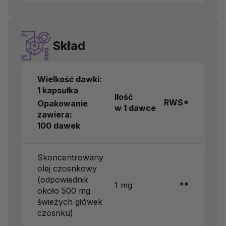
Skład
Wielkość dawki:
1 kapsułka
Ilość
RWS*
Opakowanie
w 1 dawce
zawiera:
100 dawek
Skoncentrowany
olej czosnkowy
(odpowiednik
1 mg
**
około 500 mg
świeżych główek
czosnku)