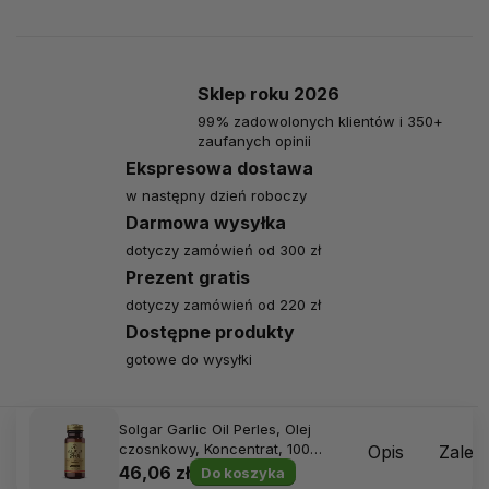
Sklep roku 2026
99% zadowolonych klientów i 350+
zaufanych opinii
Ekspresowa dostawa
w następny dzień roboczy
Darmowa wysyłka
dotyczy zamówień od 300 zł
Prezent gratis
dotyczy zamówień od 220 zł
Dostępne produkty
gotowe do wysyłki
Solgar Garlic Oil Perles, Olej
czosnkowy, Koncentrat, 100
Opis
Zalec
kapsułek softgel
46,06 zł
Do koszyka