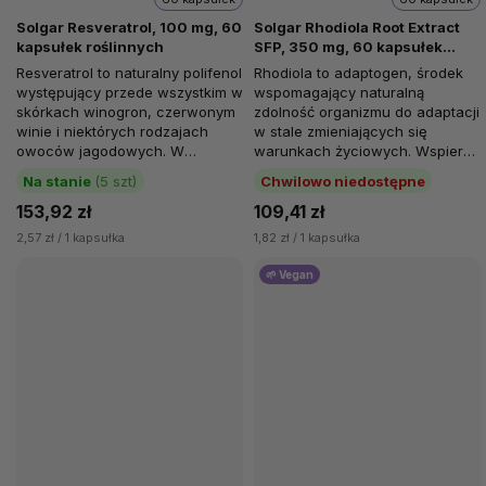
Solgar Resveratrol, 100 mg, 60
Solgar Rhodiola Root Extract
kapsułek roślinnych
SFP, 350 mg, 60 kapsułek
roślinnych
Resveratrol to naturalny polifenol
Rhodiola to adaptogen, środek
występujący przede wszystkim w
wspomagający naturalną
skórkach winogron, czerwonym
zdolność organizmu do adaptacji
winie i niektórych rodzajach
w stale zmieniających się
owoców jagodowych. W
warunkach życiowych. Wspiera
ostatnich latach cieszy się...
komfort emocjonalny w
Na stanie
(5 szt)
Chwilowo niedostępne
zakresie...
153,92 zł
109,41 zł
2,57 zł / 1 kapsułka
1,82 zł / 1 kapsułka
🌱 Vegan