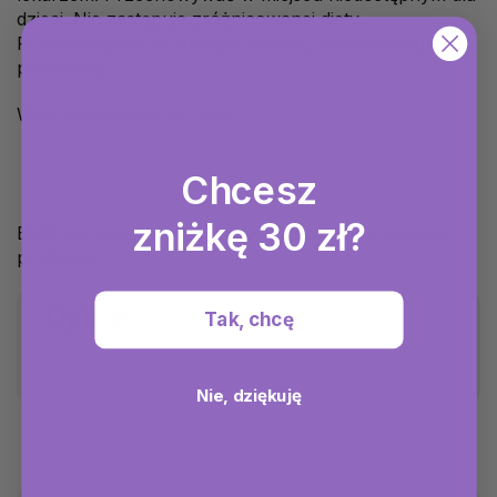
dzieci. Nie zastępuje zróżnicowanej diety.
Przechowywać w suchym miejscu, w temperaturze
pokojowej.
Wyprodukowano w USA.
Chcesz
zniżkę 30 zł?
Bądź pierwszą osobą, która napisze opinię do tego
produktu.
Opinie
Tak, chcę
Dodaj ocenę
Nie, dziękuję