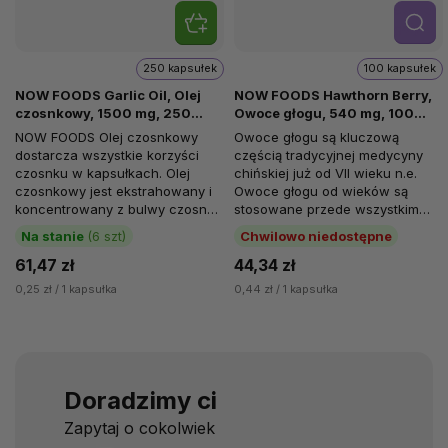
Szcze
góły
250 kapsułek
100 kapsułek
NOW FOODS Garlic Oil, Olej
NOW FOODS Hawthorn Berry,
czosnkowy, 1500 mg, 250
Owoce głogu, 540 mg, 100
kapsułek miękkich
kapsułek roślinnych
NOW FOODS Olej czosnkowy
Owoce głogu są kluczową
dostarcza wszystkie korzyści
częścią tradycyjnej medycyny
czosnku w kapsułkach. Olej
chińskiej już od VII wieku n.e.
czosnkowy jest ekstrahowany i
Owoce głogu od wieków są
koncentrowany z bulwy czosnku
stosowane przede wszystkim
zwyczajnego (Allium sativum).
jako tonik sercowo-naczyniowy.
Na stanie
(6 szt)
Chwilowo niedostępne
Jest...
61,47 zł
44,34 zł
0,25 zł / 1 kapsułka
0,44 zł / 1 kapsułka
Doradzimy ci
Zapytaj o cokolwiek