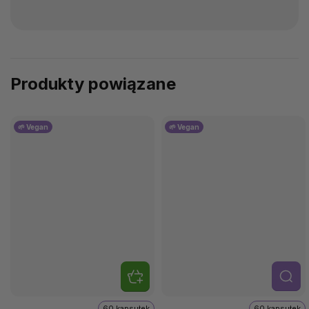
Produkty powiązane
🌱 Vegan
🌱 Vegan
Szcze
góły
60 kapsułek
60 kapsułek