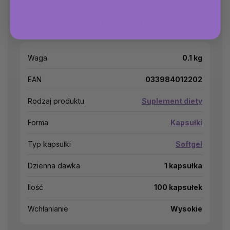
Parametry dodatkowe
Waga
0.1 kg
EAN
033984012202
Rodzaj produktu
Suplement diety
Forma
Kapsułki
Typ kapsułki
Softgel
Dzienna dawka
1 kapsułka
Ilość
100 kapsułek
Wchłanianie
Wysokie