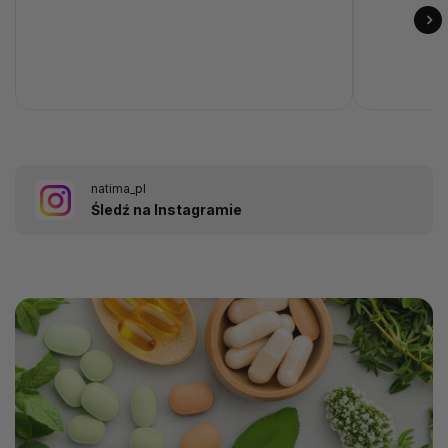
natima_pl
Śledź na Instagramie