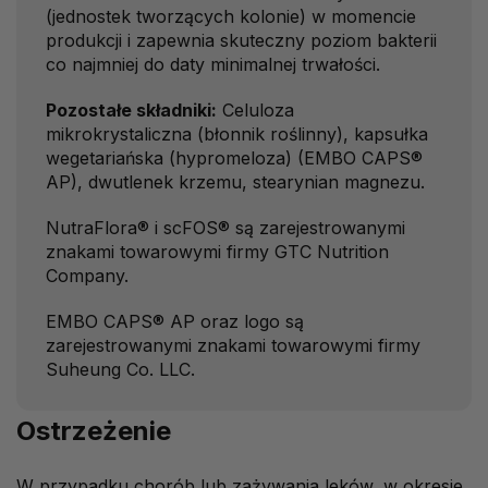
(jednostek tworzących kolonie) w momencie
produkcji i zapewnia skuteczny poziom bakterii
co najmniej do daty minimalnej trwałości.
Pozostałe składniki:
Celuloza
mikrokrystaliczna (błonnik roślinny), kapsułka
wegetariańska (hypromeloza) (EMBO CAPS®
AP), dwutlenek krzemu, stearynian magnezu.
NutraFlora® i scFOS® są zarejestrowanymi
znakami towarowymi firmy GTC Nutrition
Company.
EMBO CAPS® AP oraz logo są
zarejestrowanymi znakami towarowymi firmy
Suheung Co. LLC.
Ostrzeżenie
W przypadku chorób lub zażywania leków, w okresie