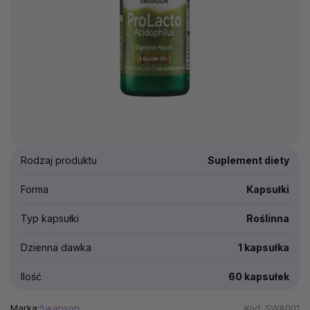
Rodzaj produktu
Suplement diety
Forma
Kapsułki
Typ kapsułki
Roślinna
Dzienna dawka
1 kapsułka
Ilość
60 kapsułek
Marka:
Swanson
Kod:
SWA001