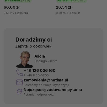
Na stanie
(5 szt)
Na stanie
(>10 szt)
wegetariańskiej....
66,60 zł
26,54 zł
0,55 zł / 1 kapsułka
0,88 zł / 1 kapsułka
Doradzimy ci
Zapytaj o cokolwiek
Alicja
Obsługa klienta
+48
126 006 160
Pn–Pt 8:00–16:00
zamowienia@natima.pl
Jesteśmy do twojej dyspozycji
Najczęściej zadawane pytania
Pytania i odpowiedzi