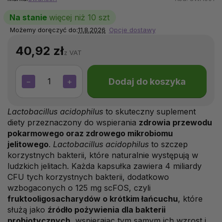
Na stanie
więcej niż 10 szt
Możemy doręczyć do:
11.8.2026
Opcje dostawy
40,92 zł
z VAT
Dodaj do koszyka
−
+
Lactobacillus acidophilus
to skuteczny suplement
diety przeznaczony do wspierania
zdrowia przewodu
pokarmowego oraz zdrowego mikrobiomu
jelitowego
.
Lactobacillus acidophilus
to szczep
korzystnych bakterii, które naturalnie występują w
ludzkich jelitach. Każda kapsułka zawiera 4 miliardy
CFU tych korzystnych bakterii, dodatkowo
wzbogaconych o 125 mg scFOS, czyli
fruktooligosacharydów o krótkim łańcuchu
, które
służą jako
źródło pożywienia dla bakterii
probiotycznych
, wspierając tym samym ich wzrost i