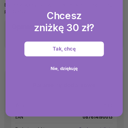
Bądź pierwszą osobą, która napisze opinię do tego
produktu.
Chcesz
zniżkę 30 zł?
Opinie
Dodaj ocenę
Tak, chcę
Nie, dziękuję
Parametry dodatkowe
Waga
0.05 kg
EAN
087614190013