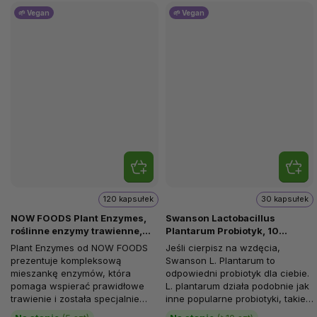
🌱 Vegan
🌱 Vegan
120 kapsułek
30 kapsułek
NOW FOODS Plant Enzymes,
Swanson Lactobacillus
roślinne enzymy trawienne,
Plantarum Probiotyk, 10
120 kapsułek roślinnych
miliardów CFU, 30 kapsułek
Plant Enzymes od NOW FOODS
Jeśli cierpisz na wzdęcia,
roślinnych
prezentuje kompleksową
Swanson L. Plantarum to
mieszankę enzymów, która
odpowiedni probiotyk dla ciebie.
pomaga wspierać prawidłowe
L. plantarum działa podobnie jak
trawienie i została specjalnie
inne popularne probiotyki, takie
opracowana dla diety
jak bifidus i...