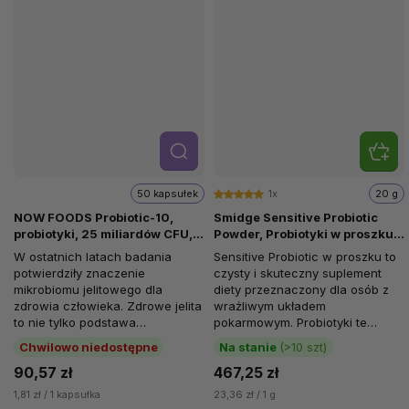
Szcze
góły
50 kapsułek
1x
20 g
NOW FOODS Probiotic-10,
Smidge Sensitive Probiotic
probiotyki, 25 miliardów CFU,
Powder, Probiotyki w proszku,
10 szczepów, 50 kapsułek
8 szczepów, 20 g
W ostatnich latach badania
Sensitive Probiotic w proszku to
roślinnych
potwierdziły znaczenie
czysty i skuteczny suplement
mikrobiomu jelitowego dla
diety przeznaczony dla osób z
zdrowia człowieka. Zdrowe jelita
wrażliwym układem
to nie tylko podstawa
pokarmowym. Probiotyki te
odporności, ale badania
zawierają osiem klinicznie
Chwilowo niedostępne
Na stanie
(>10 szt)
zaczynają również...
sprawdzonych...
90,57 zł
467,25 zł
1,81 zł / 1 kapsułka
23,36 zł / 1 g