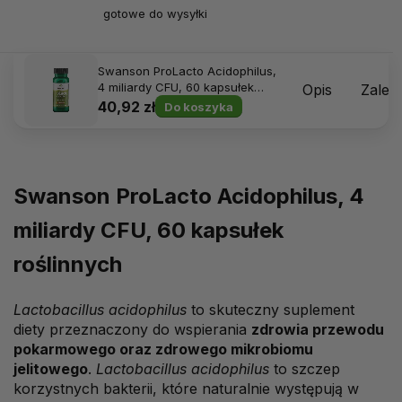
gotowe do wysyłki
Swanson ProLacto Acidophilus,
4 miliardy CFU, 60 kapsułek
Opis
Zalec
roślinnych
40,92 zł
Do koszyka
Swanson ProLacto Acidophilus, 4
miliardy CFU, 60 kapsułek
roślinnych
Lactobacillus acidophilus
to skuteczny suplement
diety przeznaczony do wspierania
zdrowia przewodu
pokarmowego oraz zdrowego mikrobiomu
jelitowego
.
Lactobacillus acidophilus
to szczep
korzystnych bakterii, które naturalnie występują w