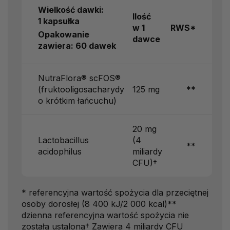
Wielkość dawki:
Ilość
1 kapsułka
w 1
RWS*
Opakowanie
dawce
zawiera: 60 dawek
NutraFlora® scFOS®
(fruktooligosacharydy
125 mg
**
o krótkim łańcuchu)
20 mg
Lactobacillus
(4
**
acidophilus
miliardy
CFU)†
* referencyjna wartość spożycia dla przeciętnej
osoby dorosłej (8 400 kJ/2 000 kcal)**
dzienna referencyjna wartość spożycia nie
została ustalona† Zawiera 4 miliardy CFU