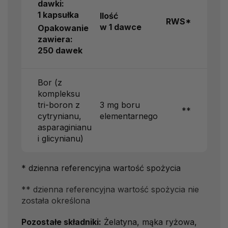
dawki:
1 kapsułka
Ilość
RWS*
w 1 dawce
Opakowanie
zawiera:
250 dawek
Bor (z
kompleksu
tri-boron z
3 mg boru
**
cytrynianu,
elementarnego
asparaginianu
i glicynianu)
* dzienna referencyjna wartość spożycia
** dzienna referencyjna wartość spożycia nie
została określona
Pozostałe składniki:
Żelatyna, mąka ryżowa,