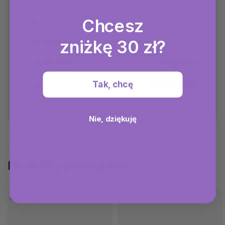
Chcesz
Forma
Kapsułki
zniżkę 30 zł?
Typ kapsułki
Roślinna
Dzienna dawka
1 kapsułka
Tak, chcę
Ilość
250 kapsułek
Nie, dziękuję
Produkty powiązane
🌱 Vegan