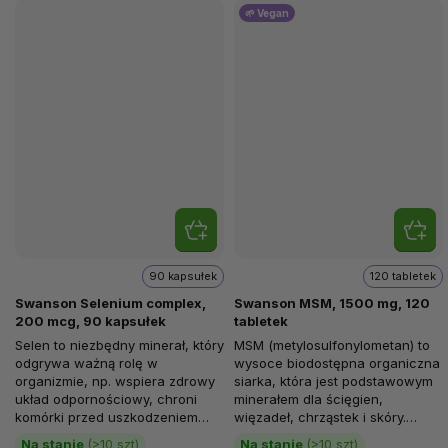
🌱 Vegan
90 kapsułek
120 tabletek
Swanson Selenium complex,
Swanson MSM, 1500 mg, 120
200 mcg, 90 kapsułek
tabletek
Selen to niezbędny minerał, który
MSM (metylosulfonylometan) to
odgrywa ważną rolę w
wysoce biodostępna organiczna
organizmie, np. wspiera zdrowy
siarka, która jest podstawowym
układ odpornościowy, chroni
minerałem dla ścięgien,
komórki przed uszkodzeniem
więzadeł, chrząstek i skóry.
przez wolne rodniki i pomaga...
Najpopularniejszym...
Na stanie
(>10 szt)
Na stanie
(>10 szt)