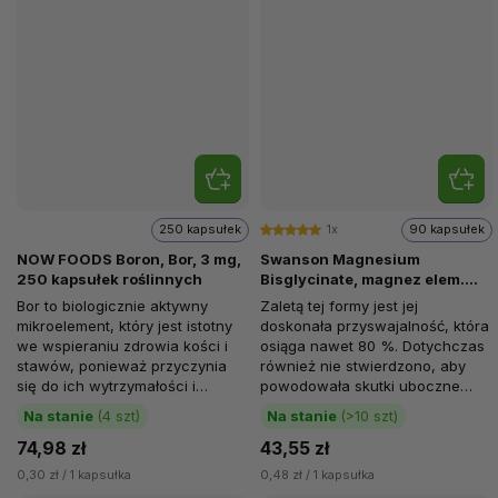
250 kapsułek
1x
90 kapsułek
NOW FOODS Boron, Bor, 3 mg,
Swanson Magnesium
250 kapsułek roślinnych
Bisglycinate, magnez elem.
133 mg, 90 kapsułek
Bor to biologicznie aktywny
Zaletą tej formy jest jej
mikroelement, który jest istotny
doskonała przyswajalność, która
we wspieraniu zdrowia kości i
osiąga nawet 80 %. Dotychczas
stawów, ponieważ przyczynia
również nie stwierdzono, aby
się do ich wytrzymałości i
powodowała skutki uboczne
struktury. W ciągu...
nawet przy wyższych...
Na stanie
(4 szt)
Na stanie
(>10 szt)
74,98 zł
43,55 zł
0,30 zł / 1 kapsułka
0,48 zł / 1 kapsułka