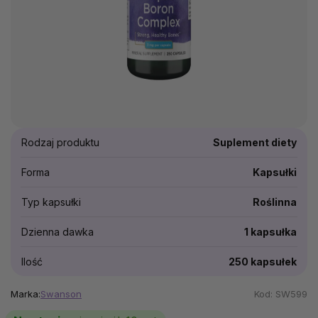
Rodzaj produktu
Suplement diety
Forma
Kapsułki
Typ kapsułki
Roślinna
Dzienna dawka
1 kapsułka
Ilość
250 kapsułek
Marka:
Swanson
Kod:
SW599