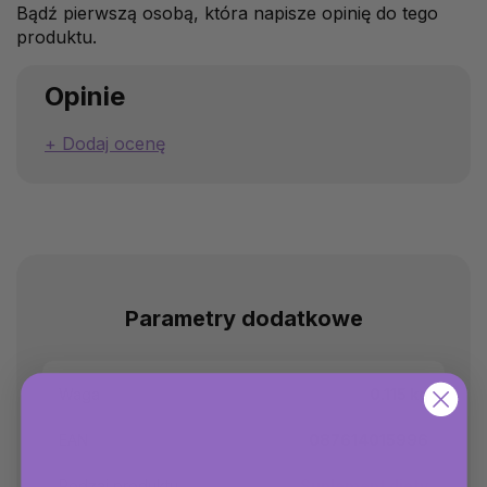
Bądź pierwszą osobą, która napisze opinię do tego
produktu.
Opinie
Dodaj ocenę
Parametry dodatkowe
Waga
0.115 kg
EAN
087614015996
Rodzaj produktu
Suplement diety