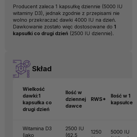
Producent zaleca 1 kapsułkę dziennie (5000 IU
witaminy D3), jednak zgodnie z przepisami nie
wolno przekraczać dawki 4000 IU na dzień.
Dawkowanie zostało więc dostosowane do
1
kapsułki co drugi dzień
(2500 IU dziennie).
Skład
Wielkość
Ilość w
dawki:
1
Ilość w 1
dziennej
RWS*
kapsułka co
kapsułce
dawce
drugi dzień
Witamina D3
2500 IU
1250
5000 IU
(jako
(62,5