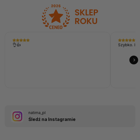
👌👍
Szybko. I p
natima_pl
Śledź na Instagramie