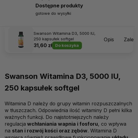
Dostępne produkty
gotowe do wysyłki
Swanson Witamina D3, 5000 IU,
250 kapsułek softgel
Opis
Zalec
31,60 zł
Do koszyka
Swanson Witamina D3, 5000 IU,
250 kapsułek softgel
Witamina D należy do grupy witamin rozpuszczalnych
w tłuszczach. Odpowiednia ilość witaminy D pełni kilka
ważnych funkcji. Do najistotniejszych należy
regulacja
wchłaniania wapnia i fosforu
, co wpływa
na
stan i rozwój kości oraz zębów
. Witamina D
wspiera również prawidłowe funkcjonowanie
układu