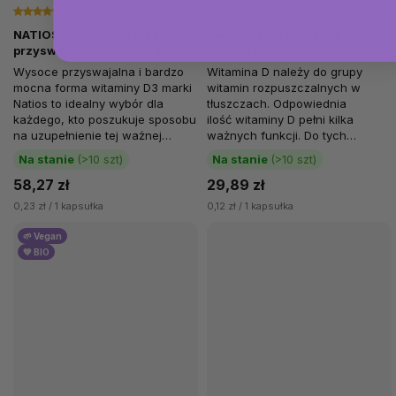
1x
250 kapsułek
1x
250 kapsułek
NATIOS Vitamin D3, Wysoce
Swanson Witamina D3, 2000
przyswajalna, 5000 IU, 250
IU, 250 kapsułek
kapsułek softgel (z oliwą z
Wysoce przyswajalna i bardzo
Witamina D należy do grupy
oliwek)
mocna forma witaminy D3 marki
witamin rozpuszczalnych w
Natios to idealny wybór dla
tłuszczach. Odpowiednia
każdego, kto poszukuje sposobu
ilość witaminy D pełni kilka
na uzupełnienie tej ważnej
ważnych funkcji. Do tych
witaminy. Witamina D3 znajduje...
najważniejszych należy...
Na stanie
(>10 szt)
Na stanie
(>10 szt)
58,27 zł
29,89 zł
0,23 zł / 1 kapsułka
0,12 zł / 1 kapsułka
🌱 Vegan
💚 BIO