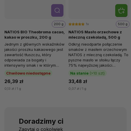
Szcze
góły
200 g
1x
500 g
NATIOS BIO Theobroma cacao,
NATIOS Masło orzechowe z
kakao w proszku, 200 g
mleczną czekoladą, 500 g
Jednym z głównych wskaźników
Odkryj nieodparte połączenie
jakości proszku kakaowego jest
smaków z masłem orzechowym
zawartość tłuszczu, który
NATIOS z mleczną czekoladą. To
odpowiada za bogaty i
pyszne masło w słoiku łączy
intensywny smak i w którym
75% najwyższej jakości
związane są zdrowe substancje.
orzeszków ziemnych i 25%...
Chwilowo niedostępne
Na stanie
(>10 szt)
Proszek...
26,39 zł
33,48 zł
0,13 zł / 1 g
0,07 zł / 1 g
Doradzimy ci
Zapytaj o cokolwiek