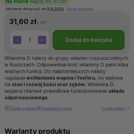
Na stanie
więcej niż 10 szt
Możemy doręczyć do:
11.8.2026
Opcje dostawy
31,60 zł
z VAT
Dodaj do koszyka
−
+
Witamina D należy do grupy witamin rozpuszczalnych
w tłuszczach. Odpowiednia ilość witaminy D pełni kilka
ważnych funkcji. Do najistotniejszych należy
regulacja
wchłaniania wapnia i fosforu
, co wpływa
na
stan i rozwój kości oraz zębów
. Witamina D
wspiera również prawidłowe funkcjonowanie
układu
odpornościowego
.
Zadaj pytanie
Powiadom mnie
Czytaj dalej
Warianty produktu