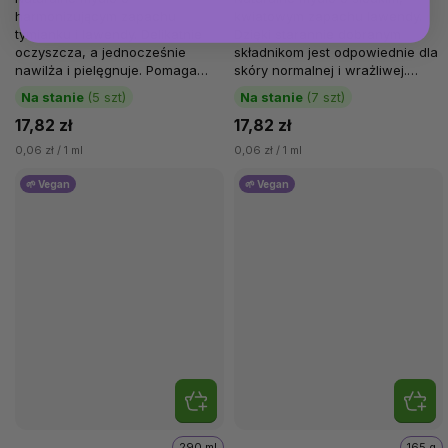
harmonizującym zapachu
kwiatowym zapachu lawendy.
tymianku i lawendy. Delikatnie
Dzięki starannie dobranym
oczyszcza, a jednocześnie
składnikom jest odpowiednie dla
nawilża i pielęgnuje. Pomaga
skóry normalnej i wrażliwej.
zachować miękką skórę nawet
Dokładnie oczyszcza dłonie, a...
Na stanie
(5 szt)
Na stanie
(7 szt)
przy częstym myciu....
17,82 zł
17,82 zł
0,06 zł / 1 ml
0,06 zł / 1 ml
🌱 Vegan
🌱 Vegan
290 ml
165 g