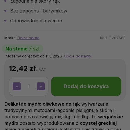
Łagodne dla skóry rąk
Bez zapachu i barwników
Odpowiednie dla wegan
Marka:
Tierra Verde
Kod:
TV07580
Na stanie
7 szt
Możemy doręczyć do:
11.8.2026
Opcje dostawy
12,42 zł
z VAT
Dodaj do koszyka
−
+
Delikatne mydło oliwkowe do rąk
wytwarzane
tradycyjnymi metodami łagodnie pielęgnuje skórę i
pomaga pozostawić ją miękką i gładką. To
wegańskie
mydło
zostało wyprodukowane z
czystej greckiej
oliwy z oliwek
z regionu Kalamata i nie zawiera oleju