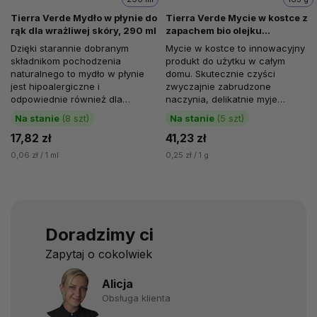
Tierra Verde Mydło w płynie do
Tierra Verde Mycie w kostce z
rąk dla wrażliwej skóry, 290 ml
zapachem bio olejku
eterycznego litsea cubeba, 165
Dzięki starannie dobranym
Mycie w kostce to innowacyjny
g
składnikom pochodzenia
produkt do użytku w całym
naturalnego to mydło w płynie
domu. Skutecznie czyści
jest hipoalergiczne i
zwyczajnie zabrudzone
odpowiednie również dla
naczynia, delikatnie myje
wrażliwej skóry. Nie zawiera
powierzchnie takie jak stal
Na stanie
(8 szt)
Na stanie
(5 szt)
żadnych sztucznych...
nierdzewna, ceramika,...
17,82 zł
41,23 zł
0,06 zł / 1 ml
0,25 zł / 1 g
Doradzimy ci
Zapytaj o cokolwiek
Alicja
Obsługa klienta