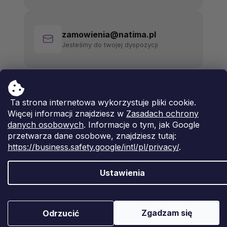
zamowienia@natima.pl
Jesteśmy do twojej dyspozycji
Ta strona internetowa wykorzystuje pliki cookie.
Więcej informacji znajdziesz w
Zasadach ochrony
danych osobowych
. Informacje o tym, jak Google
przetwarza dane osobowe, znajdziesz tutaj:
https://business.safety.google/intl/pl/privacy/
.
Ustawienia
Opracował Shoptet Premium
Copyright 2026
Natima
. Wszystkie prawa zastrzeżone.
Zgadzam się
Odrzucić
Edytuj ustawienia plików cookie