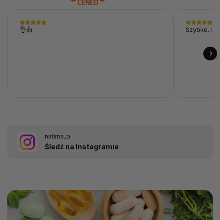
👌👍
Szybko. I p
natima_pl
Śledź na Instagramie