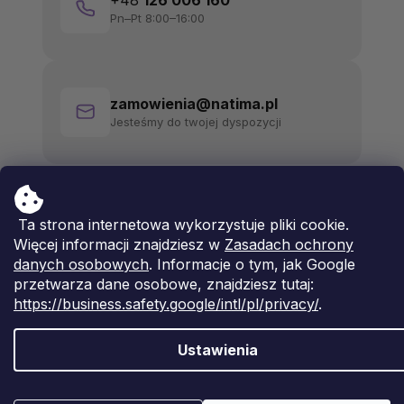
+48
126 006 160
Pn–Pt 8:00–16:00
zamowienia@natima.pl
Jesteśmy do twojej dyspozycji
Ta strona internetowa wykorzystuje pliki cookie.
Więcej informacji znajdziesz w
Zasadach ochrony
danych osobowych
. Informacje o tym, jak Google
przetwarza dane osobowe, znajdziesz tutaj:
https://business.safety.google/intl/pl/privacy/
.
Ustawienia
Opracował Shoptet Premium