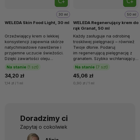
30 ml
50 ml
WELEDA Skin Food Light, 30 ml
WELEDA Regenerujący krem do
rąk Granat, 50 ml
Orzeźwiający krem o lekkiej
Każdy zasługuje na odrobinę
konsystencji zapewnia skórze
troskliwej pielęgnacji – również
natychmiastowe nawilżenie i
Twoje dłonie. Podaruj
przyjemne uczucie świeżości.
im regenerującą pielęgnację z
Dzięki zawartości oleju
granatem. Szybko wchłaniający
słonecznikowego...
się regenerujący krem do...
Na stanie
(1 szt)
Na stanie
(7 szt)
34,20 zł
45,06 zł
1,14 zł / 1 ml
0,90 zł / 1 ml
Doradzimy ci
Zapytaj o cokolwiek
Alicja