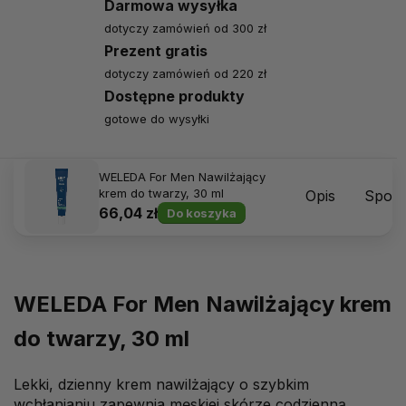
Darmowa wysyłka
dotyczy zamówień od 300 zł
Prezent gratis
dotyczy zamówień od 220 zł
Dostępne produkty
gotowe do wysyłki
WELEDA For Men Nawilżający
krem do twarzy, 30 ml
Opis
Sposó
66,04 zł
Do koszyka
WELEDA For Men Nawilżający krem
do twarzy, 30 ml
Lekki, dzienny krem nawilżający o szybkim
wchłanianiu zapewnia męskiej skórze codzienną