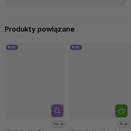
Produkty powiązane
💚 BIO
💚 BIO
Szcze
góły
100 ml
75 ml