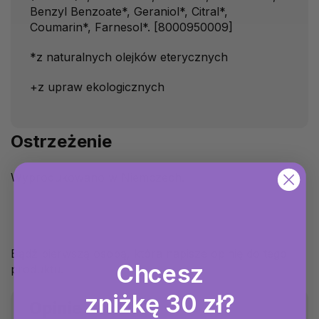
Benzyl Benzoate*, Geraniol*, Citral*,
Coumarin*, Farnesol*. [8000950009]
*z naturalnych olejków eterycznych
+z upraw ekologicznych
Ostrzeżenie
Wyprodukowano w Niemczech.
Bądź pierwszą osobą, która napisze opinię do tego
Chcesz
produktu.
zniżkę 30 zł?
Opinie