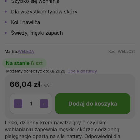
Szybko się wchłania
Dla wszystkich typów skóry
Koi i nawilża
Świeży, męski zapach
Marka:
WELEDA
Kod:
WEL5081
Na stanie
8 szt
Możemy doręczyć do:
7.8.2026
Opcje dostawy
66,04 zł
z VAT
Dodaj do koszyka
−
+
Lekki, dzienny krem nawilżający o szybkim
wchłanianiu zapewnia męskiej skórze codzienną
pielęgnację opartą na sile natury. Odpowiedni dla