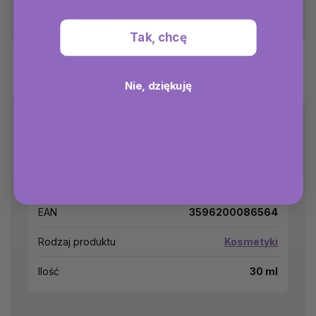
Dodaj ocenę
Tak, chcę
Nie, dziękuję
Parametry dodatkowe
Waga
0.043 kg
EAN
3596200086564
Rodzaj produktu
Kosmetyki
Ilość
30 ml