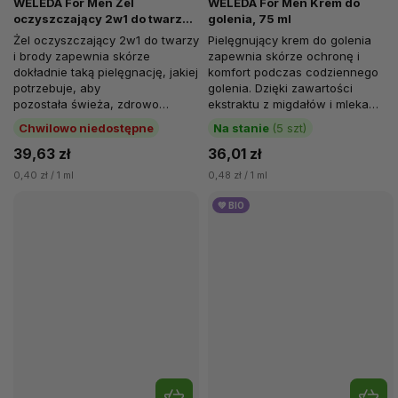
WELEDA For Men Żel
WELEDA For Men Krem do
oczyszczający 2w1 do twarzy i
golenia, 75 ml
brody, 100 ml
Żel oczyszczający 2w1 do twarzy
Pielęgnujący krem do golenia
i brody zapewnia skórze
zapewnia skórze ochronę i
dokładnie taką pielęgnację, jakiej
komfort podczas codziennego
potrzebuje, aby
golenia. Dzięki zawartości
pozostała świeża, zdrowo
ekstraktu z migdałów i mleka
wyglądająca i chroniona.
koziego...
Chwilowo niedostępne
Na stanie
(5 szt)
Odpowiedni...
39,63 zł
36,01 zł
0,40 zł / 1 ml
0,48 zł / 1 ml
💚 BIO