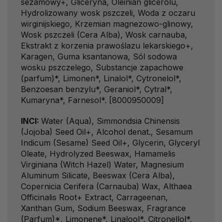
sezamowy+, Gliceryna, Oleinian glicerolu,
Hydrolizowany wosk pszczeli, Woda z oczaru
wirginijskiego, Krzemian magnezowo-glinowy,
Wosk pszczeli (Cera Alba), Wosk carnauba,
Ekstrakt z korzenia prawoślazu lekarskiego+,
Karagen, Guma ksantanowa, Sól sodowa
wosku pszczelego, Substancje zapachowe
(parfum)*, Limonen*, Linalol*, Cytronelol*,
Benzoesan benzylu*, Geraniol*, Cytral*,
Kumaryna*, Farnesol*. [8000950009]
INCI:
Water (Aqua), Simmondsia Chinensis
(Jojoba) Seed Oil+, Alcohol denat., Sesamum
Indicum (Sesame) Seed Oil+, Glycerin, Glyceryl
Oleate, Hydrolyzed Beeswax, Hamamelis
Virginiana (Witch Hazel) Water, Magnesium
Aluminum Silicate, Beeswax (Cera Alba),
Copernicia Cerifera (Carnauba) Wax, Althaea
Officinalis Root+ Extract, Carrageenan,
Xanthan Gum, Sodium Beeswax, Fragrance
(Parfum)*, Limonene*, Linalool*, Citronellol*,