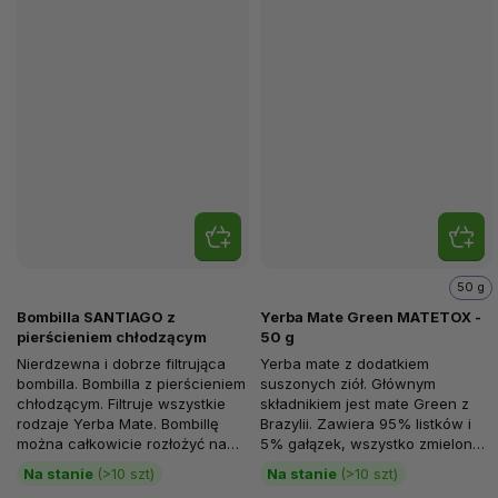
50 g
Bombilla SANTIAGO z
Yerba Mate Green MATETOX -
pierścieniem chłodzącym
50 g
Nierdzewna i dobrze filtrująca
Yerba mate z dodatkiem
bombilla. Bombilla z pierścieniem
suszonych ziół. Głównym
chłodzącym. Filtruje wszystkie
składnikiem jest mate Green z
rodzaje Yerba Mate. Bombillę
Brazylii. Zawiera 95% listków i
można całkowicie rozłożyć na
5% gałązek, wszystko zmielone
części....
na grubość 5 mm w bardzo
Na stanie
(>10 szt)
Na stanie
(>10 szt)
wysokiej...