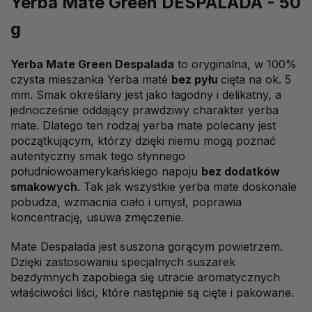
Yerba Mate Green DESPALADA - 50
g
Yerba Mate Green Despalada
to oryginalna, w 100%
czysta mieszanka Yerba maté
bez pyłu
cięta na ok. 5
mm. Smak określany jest jako łagodny i delikatny, a
jednocześnie oddający prawdziwy charakter yerba
mate. Dlatego ten rodzaj yerba mate polecany jest
początkującym, którzy dzięki niemu mogą poznać
autentyczny smak tego słynnego
południowoamerykańskiego napoju
bez dodatków
smakowych
. Tak jak wszystkie yerba mate doskonale
pobudza, wzmacnia ciało i umysł, poprawia
koncentrację, usuwa zmęczenie.
Mate Despalada jest suszona gorącym powietrzem.
Dzięki zastosowaniu specjalnych suszarek
bezdymnych zapobiega się utracie aromatycznych
właściwości liści, które następnie są cięte i pakowane.