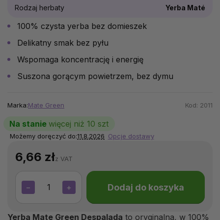
Rodzaj herbaty
Yerba Maté
100% czysta yerba bez domieszek
Delikatny smak bez pyłu
Wspomaga koncentrację i energię
Suszona gorącym powietrzem, bez dymu
Marka:
Mate Green
Kod:
2011
Na stanie
więcej niż 10 szt
Możemy doręczyć do:
11.8.2026
Opcje dostawy
6,66 zł
z VAT
Dodaj do koszyka
−
+
Yerba Mate Green Despalada
to oryginalna, w 100%