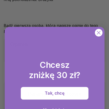
Bądź pierwszą osobą, która napisze opinię do tego
produktu.
Opinie
Dodaj ocenę
Chcesz
zniżkę 30 zł?
Tak, chcę
Parametry dodatkowe