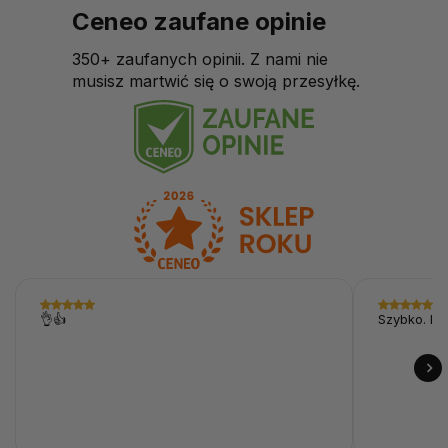
Ceneo zaufane opinie
350+ zaufanych opinii. Z nami nie
musisz martwić się o swoją przesyłkę.
👌👍
Szybko. I p