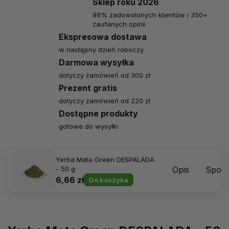
Sklep roku 2026
99% zadowolonych klientów i 350+
zaufanych opinii
Ekspresowa dostawa
w następny dzień roboczy
Darmowa wysyłka
dotyczy zamówień od 300 zł
Prezent gratis
dotyczy zamówień od 220 zł
Dostępne produkty
gotowe do wysyłki
Yerba Mate Green DESPALADA
- 50 g
Opis
Sposó
6,66 zł
Do koszyka