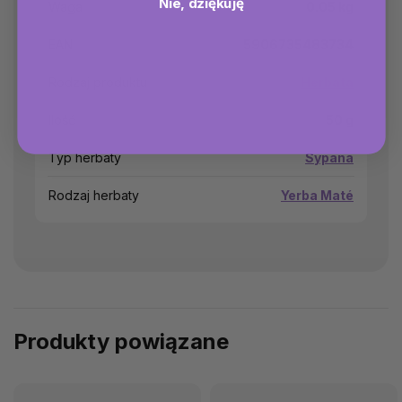
Nie, dziękuję
Waga
0.05 kg
EAN
5906735483734
Rodzaj produktu
Herbata
Ilość
50 g
Typ herbaty
Sypana
Rodzaj herbaty
Yerba Maté
Produkty powiązane