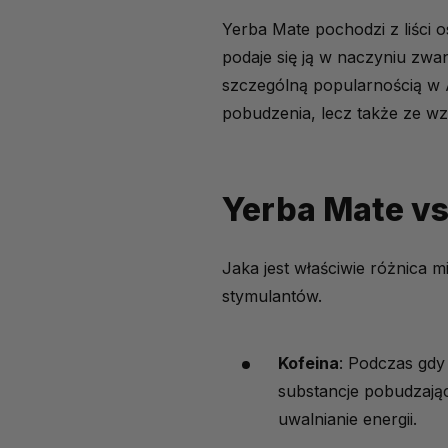
Korzyści Yerba Mate
Yerba Mate pochodzi z liści 
Naturalne antyoksyda
podaje się ją w naczyniu zw
szczególną popularnością w Ar
Pozytywny wpływ na e
pobudzenia, lecz także ze w
Wsparcie dla trawieni
Niższe ryzyko uzależ
Yerba Mate vs
Korzyści dla serca i
Przygotowanie Yerba Ma
Jaka jest właściwie różnica 
Jakie herbaty Yerba 
stymulantów.
Możliwe działania niepo
Yerba Mate jako zdrowsz
Kofeina
: Podczas gdy 
substancje pobudzające
uwalnianie energii.