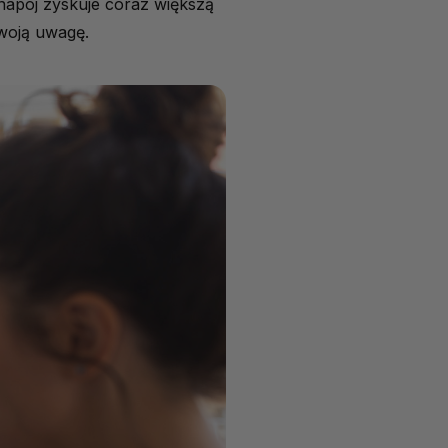
napój zyskuje coraz większą
woją uwagę.