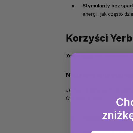
Stymulanty bez spa
energii, jak często dzi
Korzyści Yer
Yerba Mate
oferuje szereg kor
Naturalne antyoksydan
Jednym z głównych powodów, 
Oto kilka z nich:
Ch
zniżkę
Polifenole
: Te substa
Witaminy i minerały
: