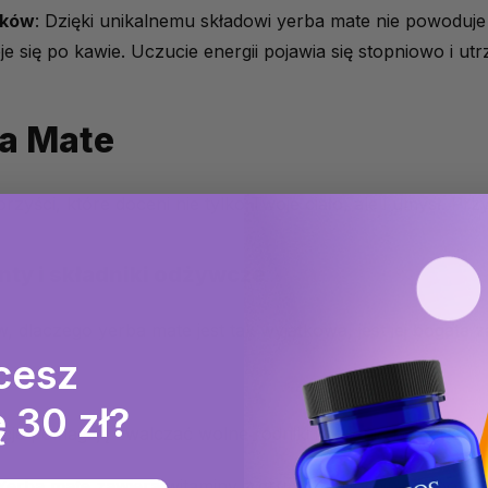
dków
: Dzięki unikalnemu składowi yerba mate nie powoduj
eje się po kawie. Uczucie energii pojawia się stopniowo i utr
ba Mate
zyści, które doceni nie tylko Twoje ciało, ale i umysł. Przy
ty i składniki odżywcze
dlaczego yerba mate jest tak wyjątkowa, jest jej bogata 
cesz
 30 zł?
ncje pomagają zwalczać wolne rodniki i chronią komórki p
 Yerba mate zawiera witaminy z grupy B, witaminę C, potas 