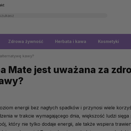
akt
Zdrowa żywność
Herbata i kawa
Kosmetyki
alternatywę kawy?
a Mate jest uważana za zd
kawy?
poziom energii bez nagłych spadków i przynosi wiele korzy
zenia w trakcie wymagającego dnia, większość ludzi sięga p
pój, który nie tylko dodaje energii, ale także wspiera trawi