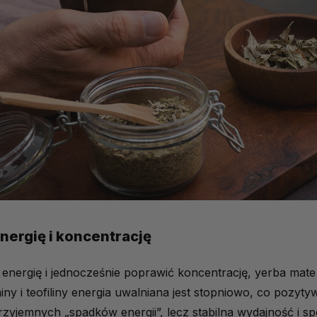
ergię i koncentrację
energię i jednocześnie poprawić koncentrację, yerba mate t
iny i teofiliny energia uwalniana jest stopniowo, co pozy
eprzyjemnych „spadków energii”, lecz stabilna wydajność i sp