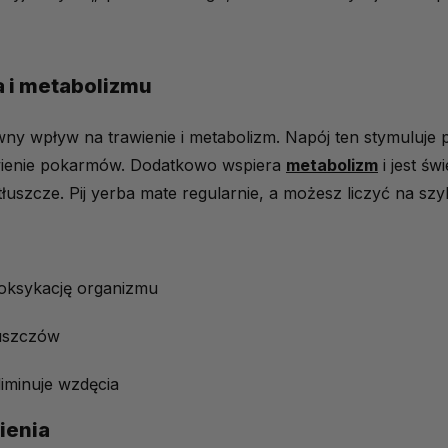
a i metabolizmu
y wpływ na trawienie i metabolizm. Napój ten stymuluje p
awienie pokarmów. Dodatkowo wspiera
metabolizm
i jest ś
tłuszcze. Pij yerba mate regularnie, a możesz liczyć na sz
toksykację organizmu
łuszczów
liminuje wzdęcia
ienia