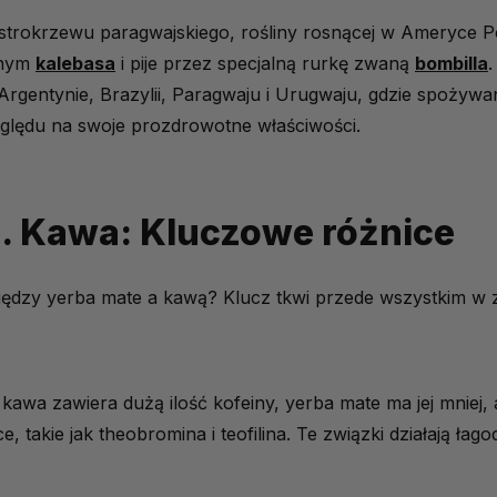
ostrokrzewu paragwajskiego, rośliny rosnącej w Ameryce P
nty i składniki odżywcze
anym
kalebasa
i pije przez specjalną rurkę zwaną
bombilla
.
gentynie, Brazylii, Paragwaju i Urugwaju, gdzie spożywany
nergię i koncentrację
zględu na swoje prozdrowotne właściwości.
a i metabolizmu
nienia
. Kawa: Kluczowe różnice
 naczyń krwionośnych
te
między yerba mate a kawą? Klucz tkwi przede wszystkim w z
Mate znajdziesz u nas?
żądane
a alternatywa
kawa zawiera dużą ilość kofeiny, yerba mate ma jej mniej, 
, takie jak theobromina i teofilina. Te związki działają łago