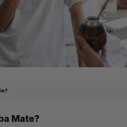
le?
ba Mate?
uczowe różnice