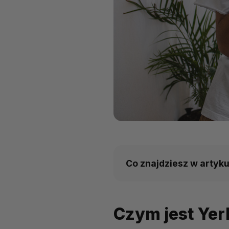
Co znajdziesz w artyku
Czym jest Yerba Mate?
Czym jest Yer
Yerba Mate vs. Kawa: Kl