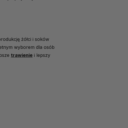
rodukcję żółci i soków
wietnym wyborem dla osób
ybsze
trawienie
i lepszy