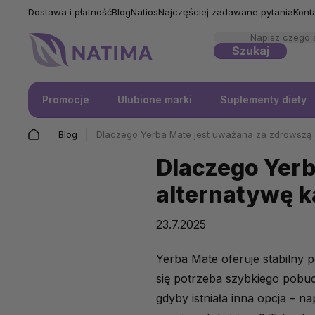
Dostawa i płatność
Blog
Natios
Najczęściej zadawane pytania
Kont
Szukaj
Promocje
Ulubione marki
Suplementy diety
Blog
Dlaczego Yerba Mate jest uważana za zdrowszą 
Dlaczego Yerb
alternatywę 
23.7.2025
Yerba Mate oferuje stabilny 
się potrzeba szybkiego pobud
gdyby istniała inna opcja – na