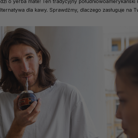
odzi o yerba mate! Ten tradycyjny południowoamerykański 
lternatywa dla kawy. Sprawdźmy, dlaczego zasługuje na T