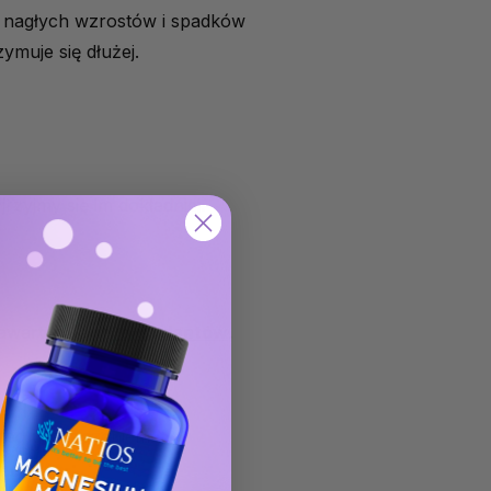
e nagłych wzrostów i spadków
zymuje się dłużej.
jrzyjmy się im dokładniej.
zawartość
antyoksydantów
.
rzed uszkodzeniem.
i mangan – składniki