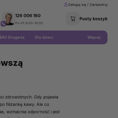
126 006 160
Pusty koszyk
Pn–Pt 8:00–16:00
EKO Drogeria
Dla dzieci
Więcej
rowszą
ści zdrowotnych. Gdy pojawia
o filiżankę kawy. Ale co
enie, wzmacnia odporność i jest