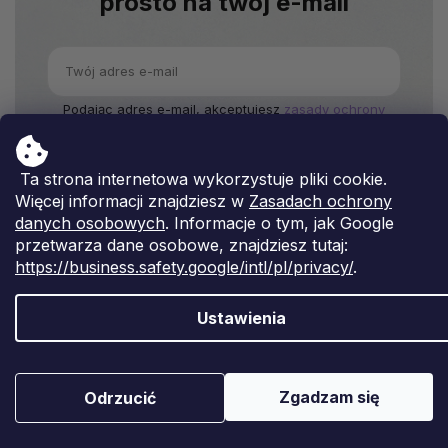
prosto na twój e-mail
Podając adres e-mail, akceptujesz
zasady ochrony
danych osobowych.
Ta strona internetowa wykorzystuje pliki cookie.
Więcej informacji znajdziesz w
Zasadach ochrony
danych osobowych
. Informacje o tym, jak Google
przetwarza dane osobowe, znajdziesz tutaj:
Obsługa klienta
https://business.safety.google/intl/pl/privacy/
.
Kontakt
Ustawienia
Dostawa i płatność
Status zamówienia
Zwroty i reklamacje towaru
Zgadzam się
Odrzucić
Najczęściej zadawane pytania