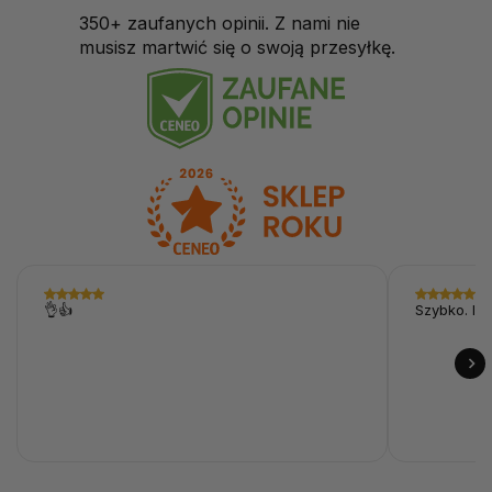
350+ zaufanych opinii. Z nami nie
musisz martwić się o swoją przesyłkę.
👌👍
Szybko. I p