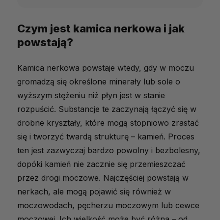
Czym jest kamica nerkowa i jak
Czym jest kamica nerkowa i jak
powstają?
powstają?
Rodzaje kamic nerkowych
Kamica nerkowa powstaje wtedy, gdy w moczu
Objawy kamicy nerkowej
gromadzą się określone minerały lub sole o
Przyczyny i czynniki ryzyka
wyższym stężeniu niż płyn jest w stanie
rozpuścić. Substancje te zaczynają łączyć się w
Możliwości leczenia
drobne kryształy, które mogą stopniowo zrastać
Możliwe powikłania kamicy nerkowej
się i tworzyć twardą strukturę – kamień. Proces
Suplementy diety, które mogą pomóc
ten jest zazwyczaj bardzo powolny i bezbolesny,
dopóki kamień nie zacznie się przemieszczać
Zdrowe nerki zaczynają się od
przez drogi moczowe. Najczęściej powstają w
świadomości
nerkach, ale mogą pojawić się również w
FAQ – kamica nerkowa
moczowodach, pęcherzu moczowym lub cewce
moczowej. Ich wielkość może być różna – od