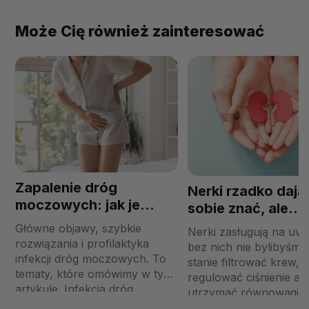
Może Cię również zainteresować
Zapalenie dróg
Nerki rzadko dają
moczowych: jak je
sobie znać, ale
rozpoznać i szybko
odgrywają klucz
Główne objawy, szybkie
Nerki zasługują na uw
leczyć?
rolę: sprawdź, jak
rozwiązania i profilaktyka
bez nich nie bylibyśmy
infekcji dróg moczowych. To
zadbać
stanie filtrować krew,
tematy, które omówimy w tym
regulować ciśnienie ani
artykule. Infekcja dróg
utrzymać równowagi 
moczowych (UTI) to problem,
organizmie. Mimo to po