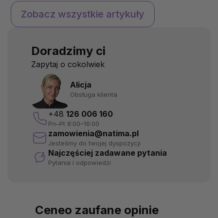
którego doświadczyło wielu
w tle. Nie przyciągają 
Zobacz wszystkie artykuły
ludzi przynajmniej raz w życiu.
serce lub mózg, ale ic
Ten nieprzyjemny stan, znany
jest równie ważna. Dzia
również jako zapalenie
cicho jak szwajcarski z
Doradzimy ci
pęcherza moczowego, zwykle
najczęściej nie dają o s
pojawia się w najmniej
znać. Aż do momentu,
Zapytaj o cokolwiek
odpowiednich momentach –
pojawia się p...
n...
Alicja
Obsługa klienta
+48
126 006 160
Pn–Pt 8:00–16:00
zamowienia@natima.pl
Jesteśmy do twojej dyspozycji
Najczęściej zadawane pytania
Pytania i odpowiedzi
Ceneo zaufane opinie